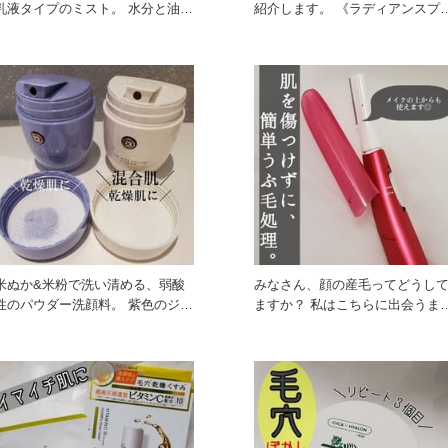
乳液タイプのミスト。 水分と油分
紹介します。 《ラディアンスプラ
のバランスのとれた、霧
イマー》 ほん
米ぬか&米粉で洗い清める、弱酸
みなさん、顔の産毛ってどうし
性のパウダー洗顔料。 紫色のジェ
ますか？ 私はこちらに出会うまで
ントルは、乾燥肌におす
はカミソリで気を付けな