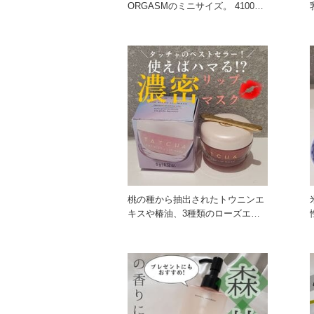
ORGASMのミニサイズ。 4100番
のORGASM
桃の種から抽出されたトウニンエ
キスや椿油、3種類のローズエキ
ス等をブレンドした唇用マスク。