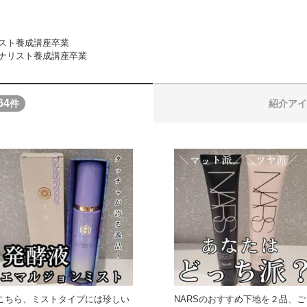
スト養成講座卒業
ナリスト養成講座卒業
64
件
紹介アイ
こちら、ミストタイプには珍しい
NARSのおすすめ下地を２品、ご