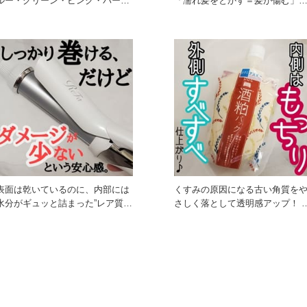
ルー・グリーン・ピンク・パープ
「濡れ髪をとかす＝髪が傷む」
ル・シルバーの多色ラメがIN。
いう常識を覆す、濡れ髪専用の
表面は乾いているのに、内部には
くすみの原因になる古い角質を
水分がギュッと詰まった”レア質
さしく落として透明感アップ！ 
感”の仕上がり。 それが「リ
粕パワーでしっとり透明感も