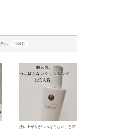
184
テム
件
洗い上がりがつっぱらない、と言