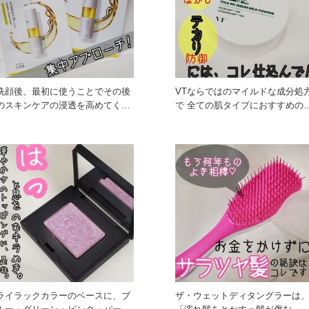
洗顔後、最初に使うことでその後
VTならではのマイルドな成分処
のスキンケアの浸透を高めてくれ
で 全ての肌タイプにおすすめの
る、先行導入シートマスク！
さらさらパウダー！
ライラックカラーのベースに、ブ
ザ・ウェットディタングラーは