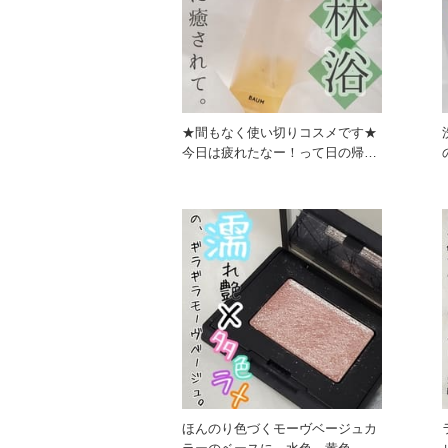
★間もなく使い切りコスメです★
今日は疲れたなー！って日の帰宅
後に使うのは、このBA
ほんのり色づくモーヴベージュカ