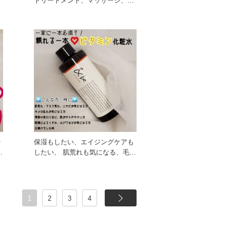
と
トリートメント、マッサージ、頭
ヘ
皮ケアがこれ１本で叶う、 １
や
保湿もしたい、エイジングケアも
酒
したい、 肌荒れも気になる、毛穴
もケアしたい、 ハリツヤ
1
2
3
4