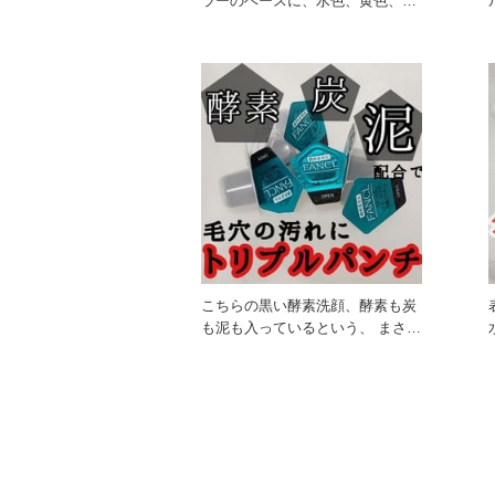
ラーのベースに、水色、黄色、ピ
ンク、シルバーの多色ラメがたっ
こちらの黒い酵素洗顔、酵素も炭
も泥も入っているという、 まさに
毛穴汚れにうってつけの成分