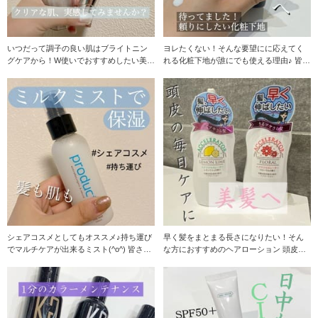
いつだって調子の良い肌はブライトニン
ヨレたくない！そんな要望にに応えてく
グケアから！W使いでおすすめしたい美容
れる化粧下地が誰にでも使える理由♪ 皆さ
液♪ 肌が疲れ
ま1度は目に
シェアコスメとしてもオススメ♪持ち運び
早く髪をまとまる長さになりたい！そん
でマルチケアが出来るミスト(^o^) 皆さん
な方におすすめのヘアローション 頭皮の
シェア
ケア普段してま