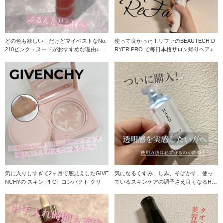
どの色も欲しい！だけどマイベストなNo.
使って良かった！リファのBEAUTECH D
210ピンク・ヌードがおすすめな理由♪ 大
RYER PRO で毎日本格サロン帰りヘア♪
好きな
気に入りしすぎて2ヶ月で底見えしたGIVE
気になるくすみ、しみ、そばかす、使っ
NCHYの スキン PFCT コンパクト クリ
ているスキンケアの調子さえ良くなるHA
KUの限定品♪