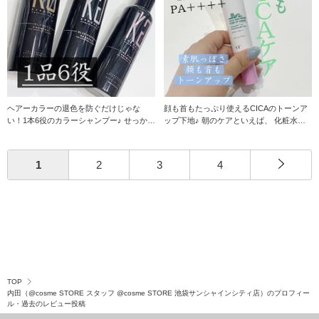
ヘアーカラーの退色を防ぐだけじゃな
顔も首もたっぷり使えるCICAのトーンア
い！1本6役のカラーシャンプー♪ せっかく
ップ下地♪ 朝のケアといえば、 化粧水、
ケアした
乳液、日
1
2
3
4
TOP
内田（@cosme STORE スタッフ @cosme STORE 池袋サンシャインシティ店）のプロフィー
ル・過去のレビュー投稿