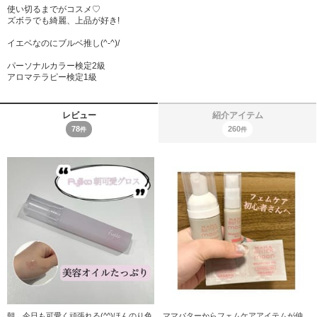
使い切るまでがコスメ♡
ズボラでも綺麗、上品が好き!
イエベなのにブルベ推し(^-^)/
パーソナルカラー検定2級
アロマテラピー検定1級
レビュー
紹介アイテム
78
260
件
件
朝、今日も可愛く頑張れる(^^)ほんのり色
ママバターからフェムケアアイテムが仲