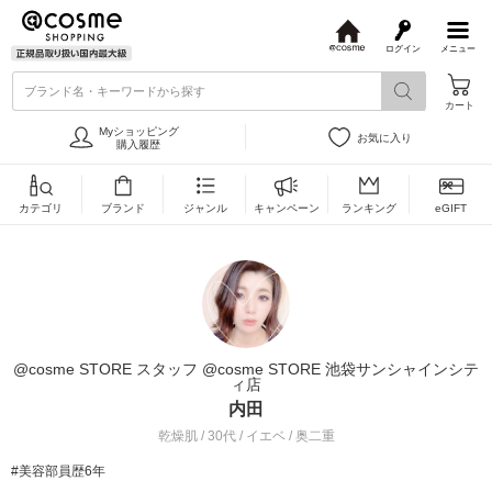
ログイン
メニュー
@
c
ブランド名・キーワードから探す
o
カート
s
m
Myショッピング
お気に入り
e
購入履歴
カテゴリ
ブランド
ジャンル
キャンペーン
ランキング
eGIFT
@cosme STORE スタッフ @cosme STORE 池袋サンシャインシテ
ィ店
内田
乾燥肌 / 30代 / イエベ / 奥二重
#美容部員歴6年