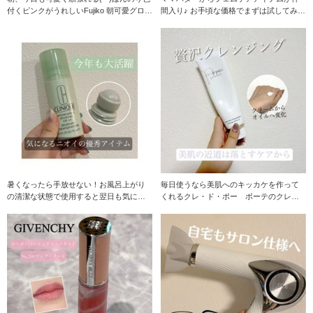
付くピンクがうれしいFujiko 朝可愛グロス
間入り♪ お手頃な価格でまずは試してみた
♪
い方にオスス
暑くなったら手放せない！お風呂上がり
毎日使うなら美肌へのキッカケを作って
の清潔な状態で使用すると翌日も気にな
くれるクレ・ド・ポー ボーテのクレー
らない♪ もうみ
ムデマキアント♪