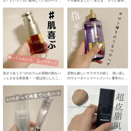
ム！というくらい愛用しているローラメ
イル集めました！ 皆さま。 ずっと愛用し
ルシエのアンバーバ
ている
混ざり合う２つのセラムが翌朝の肌をハ
翌朝も嬉しいサラサラが続く、洗い流し
ッとさせる美容液！ 一度は目にしたこと
のウォータートリートメント♪ 通常のシャ
があるのではな
ンプー後