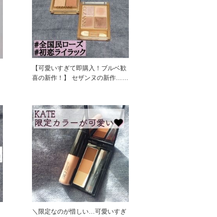
【可愛いすぎて即購入！ブルベ歓
喜の新作！】 セザンヌの新作…可
愛いすぎました…！ なんとい
常
＼限定なのが惜しい…可愛いすぎ