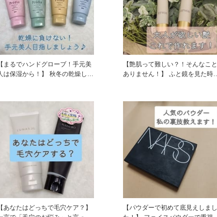
【まるでハンドグローブ！手元美
【艶肌って難しい？！そんなこ
人は保湿から！】 秋冬の乾燥した
ありません！】 ふと鏡を見た時に
空気にくわえて、まだま
「ここに艶があったらなぁ…
【あなたはどっちで毛穴ケア？】
【パウダーで初めて底見えしま