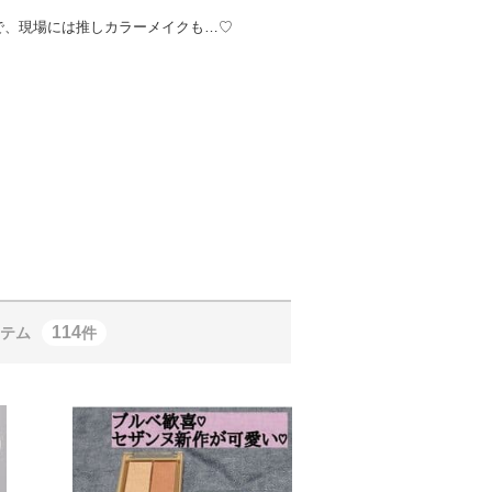
で、現場には推しカラーメイクも…♡
114
テム
件