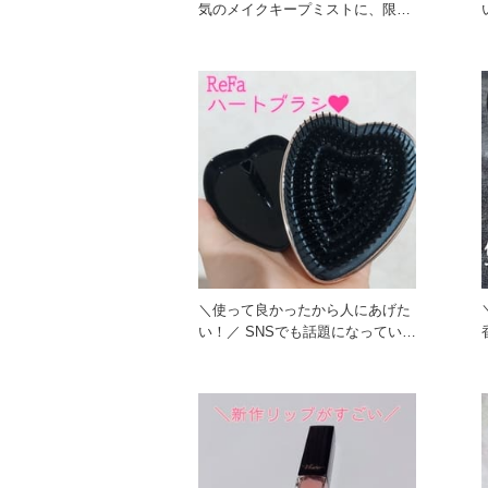
気のメイクキープミストに、限定
のクールタイプが登場！ 香
＼使って良かったから人にあげた
い！／ SNSでも話題になっている
ReFaのハートブラシ。