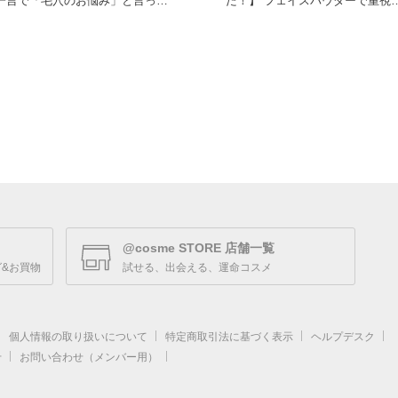
一言で「毛穴のお悩み」と言って
た！】 フェイスパウダーで重視す
も、黒ずみ、角栓、開き
るのはどんなこと？
@cosme STORE 店舗一覧
&お買物
試せる、出会える、運命コスメ
個人情報の取り扱いについて
特定商取引法に基づく表示
ヘルプデスク
せ
お問い合わせ（メンバー用）