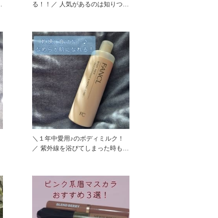
る！！／ 人気があるのは知りつつ
も使ったことがなかったカラ
／
＼１年中愛用♪のボディミルク！
の
／ 紫外線を浴びてしまった時も、
乾燥の気になる時にも愛用の