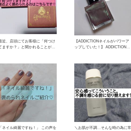
最近、店頭にてお客様に「何つけ
【ADDICTIONネイルがパワーア
てますか？」と聞かれることが多
ップしていた！】 ADDICTIONは
い、私のスタメンコスメご紹介い
カラーものが本当
「ネイル綺麗ですね！」 この声を
＼お肌が不調…そんな時の為に