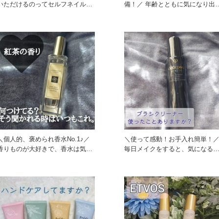
いただけるのってセルフネイル派
備！／ 年齢とともに気になり出し
からするととっても嬉しいんで
たのが肌の「乾き」でした。
＼個人的、褒められ香水No.1♪／
＼使って感動！お手入れ簡単！
香りものが大好きで、香水は気分
毎日メイクをすると、気になる
やシーンによって使い分
はブラシのお手入れ…どのよ