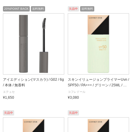
20%POINT BACK
送料無料
欠品中
送料無料
アイエディション(マスカラ) / G02 / 6g
スキンイリュージョンプライマーUvn /
/ 本体 / 無香料
SPF50 / PA+++ / グリーン / 25ML / 本
体
エテュセ
コフレドール
¥1,650
¥3,080
欠品中
欠品中