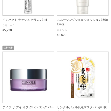
インパクト ラッシュ セラム / 3ml
スムージングジェルウォッシュ / 150g
/ 本体
クリニーク
¥5,720
ルナソル
¥3,520
送料無料
テイク ザ デイ オフ クレンジング バー
リンクルジェル乳液マスク / 25g×5枚