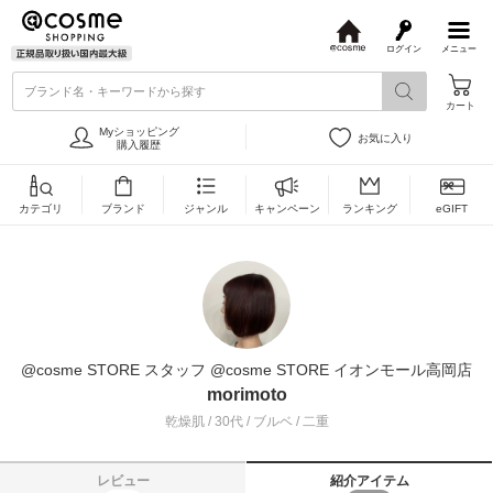
ログイン
メニュー
@
c
ブランド名・キーワードから探す
o
カート
s
m
Myショッピング
お気に入り
e
購入履歴
カテゴリ
ブランド
ジャンル
キャンペーン
ランキング
eGIFT
@cosme STORE スタッフ @cosme STORE イオンモール高岡店
morimoto
乾燥肌 / 30代 / ブルベ / 二重
レビュー
紹介アイテム