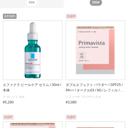
65
200
件
件
送料無料
欠品中
エファクラ ピールケア セラム / 30ml /
ダブルエフェクト パウダー / SPF25 /
本体
PA++ / オークル03 / 9G / レフィル / 無
香料
ラ ロッシュ ポゼ
ソフィーナ プリマヴィスタ
¥5,280
¥3,080
欠品中
欠品中