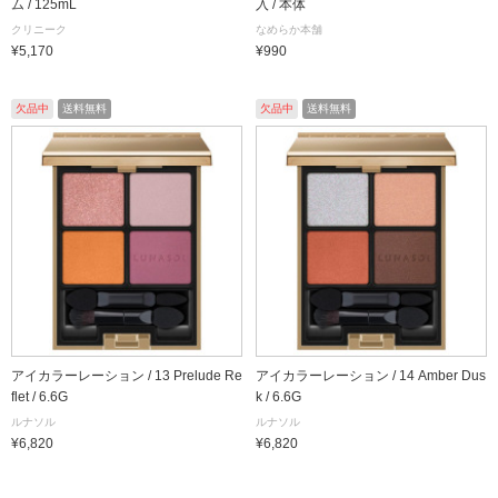
ム / 125mL
入 / 本体
クリニーク
なめらか本舗
¥5,170
¥990
欠品中
送料無料
欠品中
送料無料
アイカラーレーション / 13 Prelude Re
アイカラーレーション / 14 Amber Dus
flet / 6.6G
k / 6.6G
ルナソル
ルナソル
¥6,820
¥6,820