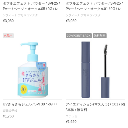
ダブルエフェクト パウダー / SPF25 /
ダブルエフェクト パウダー / SPF25 /
PA++ / ベージュオークル05 / 9G / レフ
PA++ / ベージュオークル01 / 9G / レフ
ィル / 無香料
ィル / 無香料
ソフィーナ プリマヴィスタ
ソフィーナ プリマヴィスタ
¥3,080
¥3,080
欠品中
20%POINT BACK
送料無料
UVさらさらジェル / SPF30 / PA+++
アイエディション(マスカラ) / G01 / 6g
/ 本体 / 無香料
紫外線予報
¥1,760
エテュセ
¥1,650