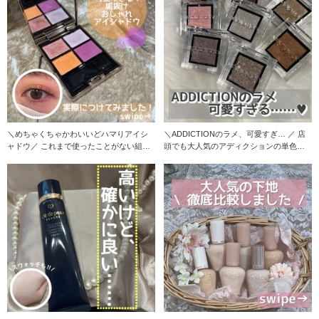
＼めちゃくちゃかわいいどハマりアイシ
＼ADDICTIONのラメ、可愛すぎ… ／ 店
ャドウ／ これまで使ったことがない組み
頭でも大人気のアディクションの単色シ
合わせだっ
ャ