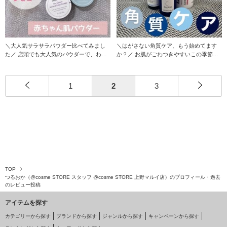
＼大人気サラサラパウダー比べてみまし
＼はがさない角質ケア、もう始めてます
た／ 店頭でも大人気のパウダーで、わた
か？／ お肌がごわつきやすいこの季節
しも何個も
に、はがさな
1
2
3
TOP
つるおか（@cosme STORE スタッフ @cosme STORE 上野マルイ店）のプロフィール・過去
のレビュー投稿
アイテムを探す
カテゴリーから探す
ブランドから探す
ジャンルから探す
キャンペーンから探す