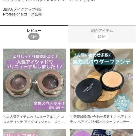
JBMA メイクアップ検定
Professionalコース合格
レビュー
紹介アイテム
42
246
件
件
＼大人気アイテムのリニューアル！／ コ
＼発売以降問い合わせ多数！／ べアミネ
スメデコルテ アイグロウジェム スキン
ラル ベアプロ16HRパウダーファンデーシ
シャド
ョ