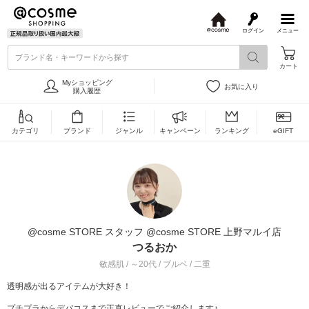
ログイン
メニュー
@
c
ブランド名・キーワードから探す
o
カート
s
m
Myショッピング
お気に入り
e
購入履歴
カテゴリ
ブランド
ジャンル
キャンペーン
ランキング
eGIFT
@cosme STORE スタッフ @cosme STORE 上野マルイ店
つるおか
敏感肌 / ～20代 / ブルベ / 二重
透明感が出るアイテムが大好き！
プチプラからデパコスまで正直レビューでご紹介します♪