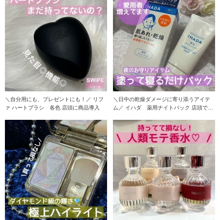
＼自分用にも、プレゼントにも！／ リフ
＼日中の乾燥ダメージに寄り添うアイテ
ァ ハートブラシ 各色 店頭に商品導入
ム／ イハダ 薬用ナイトパック 店頭でも
発