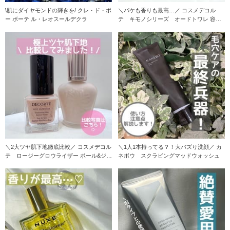
\肌にダイヤモンドの輝きを/ クレ・ド・ポ
＼パケも香りも最高…／ コスメデコル
ー ボーテ ル・レオスールデクラ
テ キモノシリーズ オードトワレ 容器
の可
＼2大ツヤ肌下地徹底比較／ コスメデコル
＼1人1本持ってる？！大バズり洗顔／ カ
テ ロージーグロウライザー ポール&ジョ
ネボウ スクラビングマッドウォッシュ
ー