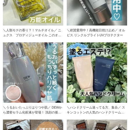
＼人類モテの香り？！マルチオイル／ ニ
＼絶賛愛用中！高機能日焼け止め／ オル
ュクス プロディジューオイル このオイ
ビス リンクルブライトUVプロテクター
ル
＼うるおいたっぷりはりつや肌／ DEWか
＼ハンドクリーム迷ってる方、集合／ ス
ら濃密セラム化粧液が登場！ 洗顔の後す
キンコットンの人気のハンドクリーム、
ぐに
使ったこと