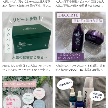
＼高いけど、買ってよかったと思える下
＼大人気下地徹底レビュー／ 店頭でも大
地／ 言わずと知れた名品の下地、高いけ
人気の下地の特徴や使用感をまとめまし
ど買って良
た！ 迷
わたしもリピ4個目！大人気シカパック☆
＼秋冬のスキンケアにおすすめ2選／ 言わ
たくさんのシートパックを使った中でつ
ずと知れたDECORTÉの名品を2種類ご紹
い戻って
介