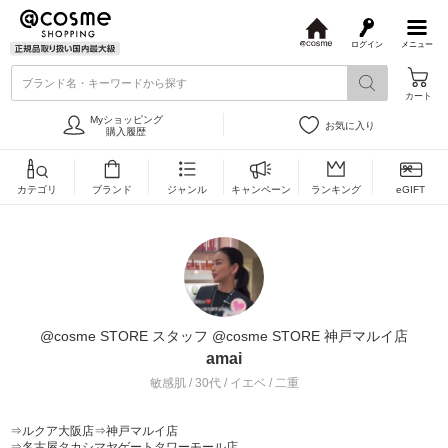
ログイン
メニュー
@
c
ブランド名・キーワードから探す
o
カート
s
m
Myショッピング
お気に入り
e
購入履歴
カテゴリ
ブランド
ジャンル
キャンペーン
ランキング
eGIFT
@cosme STORE スタッフ @cosme STORE 神戸マルイ店
amai
敏感肌 / 30代 / イエベ / 二重
⇒ルクア大阪店⇒神戸マルイ店
⇒名古屋タカシマヤゲートタワーモール店