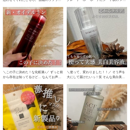
クレン
ク落
＼この子に決めた！な化粧液♪／ ずっと前
＼使って、変わりました！！／ そう声を
から存在は知ってるけど… なんてお声も
大にして届けたいっ！笑 そんな美白美容
多い
液をご