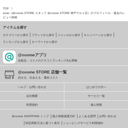
TOP
amai（@cosme STORE スタッフ @cosme STORE 神戸マルイ店）のプロフィール・過去のレ
ビュー投稿
アイテムを探す
カテゴリーから探す
ブランドから探す
ジャンルから探す
キャンペーンから探す
ランキングから探す
キーワードから探す
@cosmeアプリ
化粧品・コスメのクチコミランキング&お買物
@cosme STORE 店舗一覧
試せる、出会える、運命コスメ
ヘルプ・お問い合わせ
はじめての方へ
会社概要
サービス一覧
利用規約
個人情報
@cosme SHOPPING トップ
個人情報保護方針
よくある質問
お問い合わせ
特定商取引法に基づく表示
ショッピングサービス利用規約