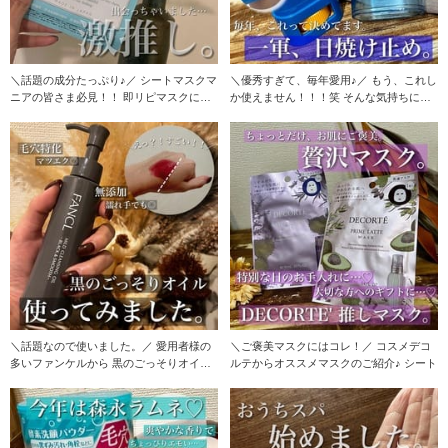
＼話題の成分たっぷり♪／ シートマスクマ
＼優秀すぎて、毎年愛用♪／ もう、これし
ニアの皆さま必見！！ 即リピマスクに出
か使えません！！！笑 そんな気持ちにさ
会っちゃ
えし
＼話題なので使いました。／ 愛用者様の
＼ご褒美マスクにはコレ！／ コスメデコ
多いファンケルから 黒のごっそりオイル
ルテからオススメマスクのご紹介♪ シート
が発売