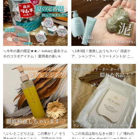
＼今年の夏の限定★★／ suisaiと森永ラム
＼1本3役！激推しおうちスパ／ 頭皮ケ
ネのコラボアイテム！ 愛用者の多いs
ア、シャンプー、トリートメントが これ
ひとつ
＼いいとこどりとは、この事か！／ そう
＼この名品は知らなきゃ損！！／ 憧れの
思わせてくれたこちら。 話題のラフラの
クレ・ド・ポー ボーテにシート状の メイ