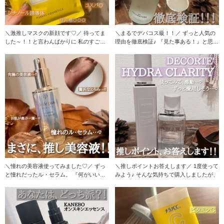
＼激推しマスクの新顔です♡／ 待ってま
＼まるでデパコス級！！／ ずっと人気の
した～！！と言わんばかりに 私のすごく
理由を徹底検証♪ 『見た事ある！』と思わ
お気に入り
れる
＼憧れの美容液使ってみました♡／ ずっ
＼推しポイントお答えします／ 1度使って
と憧れだったル・セラム。 『何がいい
みよう♪ そんな気持ちで購入しましたが、
の？』と