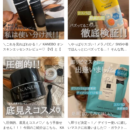
＼これを見ればわかる！／ KANEBO オン
＼やっぱりスゴい！メラノCC／ SNSや巷
スキンエッセンスレビュー♡ 【V】と【
でほんっとにバズってる…！ そんな気に
な
＼圧倒的、底見えコスメ♡／ もう手放せ
＼即リピ決定～！／ デイリー使いに嬉し
ません！！！ 今回のご紹介はこちら。 KA
いマスクに出逢いました♡ ・ガラクトミ