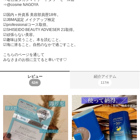
⇒@cosme NAGOYA
︎︎︎︎︎︎☑︎国内＋外資系 美容部員歴18年。
︎︎︎︎︎︎︎︎︎︎︎︎☑︎JBMA認定 メイクアップ検定
︎︎︎︎︎︎☑︎professionalコース取得。
︎︎︎︎☑︎SHISEIDO BEAUTY ADVIESER 21取得。
︎︎︎︎︎︎☑︎頑張らない美容。
︎︎︎︎︎︎☑︎趣味は笑うこと。本を読むこと。
︎︎︎︎☑︎海に潜ること。自然のなかで過ごすこと。
こちらのページを通して
みなさまのお役に立てると幸いです♡
レビュー
紹介アイテム
42
117
件
件