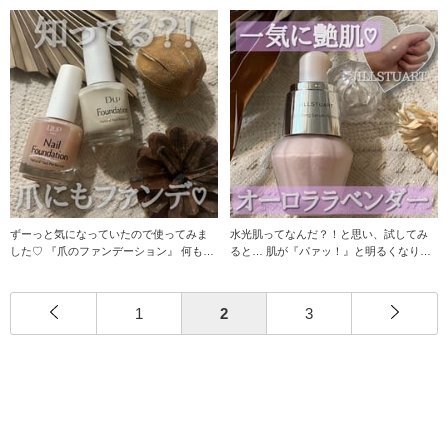
セス培
ずーっと気になっていたので使ってみま
水光肌ってなんだ？！と思い、試してみ
した♡ 『爪のファンデーション』 何もし
ると… 肌が『パァッ！』と明るくなり感
ていな
動♡ 一
1
2
3