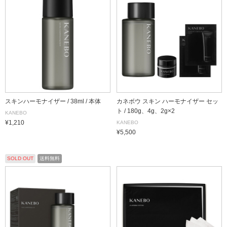
スキンハーモナイザー / 38ml / 本体
カネボウ スキン ハーモナイザー セッ
ト / 180g、4g、2g×2
KANEBO
¥1,210
KANEBO
¥5,500
SOLD OUT
送料無料