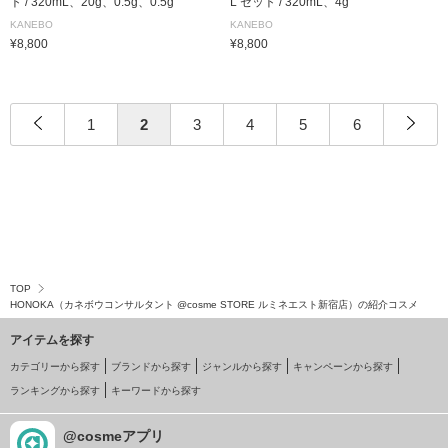
ト / 320mL、20g、0.5g、0.5g
L セット / 320mL、4g
KANEBO
KANEBO
¥8,800
¥8,800
1
2
3
4
5
6
TOP
HONOKA（カネボウコンサルタント @cosme STORE ルミネエスト新宿店）の紹介コスメ
アイテムを探す
カテゴリーから探す
ブランドから探す
ジャンルから探す
キャンペーンから探す
ランキングから探す
キーワードから探す
@cosmeアプリ