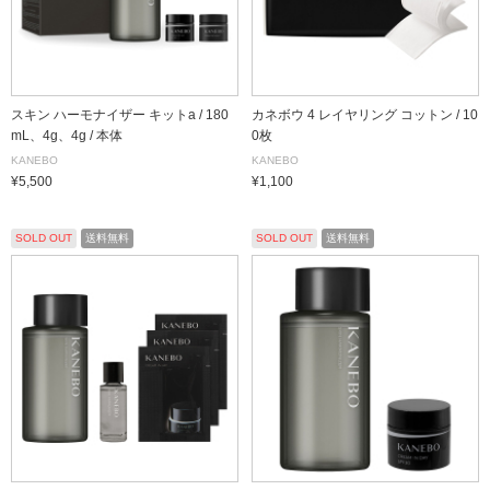
スキン ハーモナイザー キットa / 180
カネボウ 4 レイヤリング コットン / 10
mL、4g、4g / 本体
0枚
KANEBO
KANEBO
¥5,500
¥1,100
SOLD OUT
送料無料
SOLD OUT
送料無料