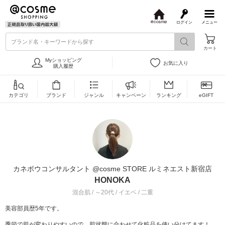
ログイン
メニュー
@
c
ブランド名・キーワードから探す
o
カート
s
m
Myショッピング
お気に入り
e
購入履歴
カテゴリ
ブランド
ジャンル
キャンペーン
ランキング
eGIFT
カネボウコンサルタント @cosme STORE ルミネエスト新宿店
HONOKA
混合肌 / ～20代 / イエベ / 二重
美容部員歴5年です。
季節で肌が変わりやすいので、肌状態に合わせて化粧品を使い分けてます！