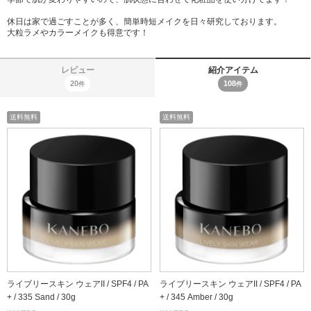
休日は家で過ごすことが多く、簡単時短メイクを日々研究しております。
大粒ラメやカラーメイクも得意です！
レビュー
紹介アイテム
20
108
件
件
送料無料
送料無料
ライブリースキン ウェアII / SPF4 / PA
ライブリースキン ウェアII / SPF4 / PA
+ / 335 Sand / 30g
+ / 345 Amber / 30g