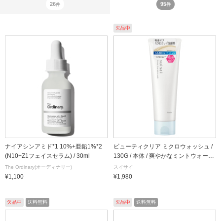
26
95
件
件
欠品中
ナイアシンアミド*1 10%+亜鉛1%*2
ビューティクリア ミクロウォッシュ /
(N10+Z1フェイスセラム) / 30ml
130G / 本体 / 爽やかなミントウォータ
ーの香り
The Ordinary(オーディナリー)
スイサイ
¥1,100
¥1,980
欠品中
送料無料
欠品中
送料無料