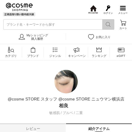
ログイン
メニュー
@
c
ブランド名・キーワードから探す
o
カート
s
m
Myショッピング
お気に入り
e
購入履歴
カテゴリ
ブランド
ジャンル
キャンペーン
ランキング
eGIFT
@cosme STORE スタッフ @cosme STORE ニュウマン横浜店
相良
敏感肌 / ブルベ / 二重
レビュー
紹介アイテム