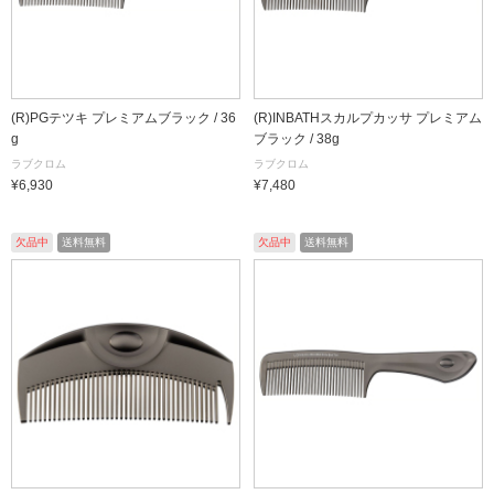
(R)PGテツキ プレミアムブラック / 36
(R)INBATHスカルプカッサ プレミアム
g
ブラック / 38g
ラブクロム
ラブクロム
¥6,930
¥7,480
欠品中
送料無料
欠品中
送料無料