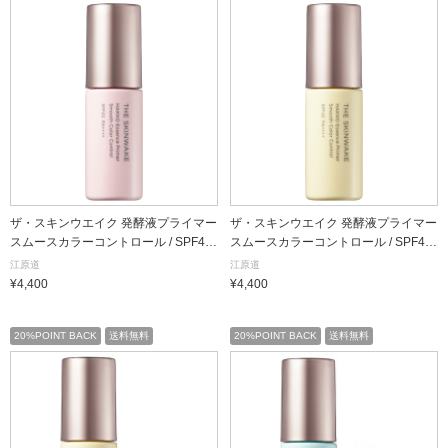
ザ・スキンウエイク 発酵液プライマー
ザ・スキンウエイク 発酵液プライマー
スムースカラーコントロール / SPF42 /
スムースカラーコントロール / SPF42 /
PA++++ / 桜(ピンク) / 25mL(約3ヶ月
PA++++ / 柚子(イエロー) / 25mL(約3ヶ
江原道
江原道
分)
月分)
¥4,400
¥4,400
20%POINT BACK
送料無料
20%POINT BACK
送料無料