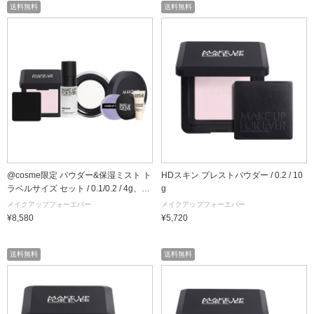
送料無料
送料無料
@cosme限定 パウダー&保湿ミスト ト
HDスキン プレストパウダー / 0.2 / 10
ラベルサイズ セット / 0.1/0.2 / 4g、4.
g
5g、30ml、1個、5ml、1g / 本体、サ
メイクアップフォーエバー
メイクアップフォーエバー
ンプル
¥8,580
¥5,720
送料無料
送料無料