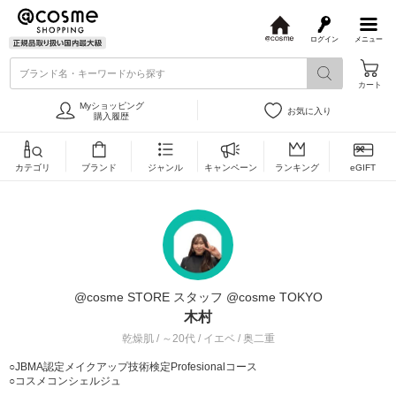
ログイン
メニュー
@
c
ブランド名・キーワードから探す
o
カート
s
m
Myショッピング
お気に入り
e
購入履歴
カテゴリ
ブランド
ジャンル
キャンペーン
ランキング
eGIFT
@cosme STORE スタッフ @cosme TOKYO
木村
乾燥肌 / ～20代 / イエベ / 奥二重
○JBMA認定メイクアップ技術検定Profesionalコース
○コスメコンシェルジュ