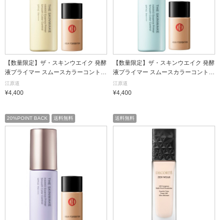
【数量限定】ザ・スキンウエイク 発酵
【数量限定】ザ・スキンウエイク 発酵
液プライマー スムースカラーコントロ
液プライマー スムースカラーコントロ
ール アクアファンデーションミニ付セ
ール アクアファンデーションミニ付セ
江原道
江原道
ット / SPF42 / PA++++ / 柚子(イエロ
ット / SPF42 / PA++++ / 翡翠(ミント) /
¥4,400
¥4,400
ー) / 25mL(約3ヶ月分)、10mL(約2週
25mL(約3ヶ月分)、10mL(約2週間～1
間～1ヵ月分) / 本体(限定品)
ヵ月分) / 本体(限定品)
20%POINT BACK
送料無料
送料無料