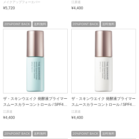
PA++++ / 藤(パープル) / 25mL(約3ヶ月
メイクアップフォーエバー
江原道
分)
¥5,720
¥4,400
20%POINT BACK
送料無料
20%POINT BACK
送料無料
ザ・スキンウエイク 発酵液プライマー
ザ・スキンウエイク 発酵液プライマー
スムースカラーコントロール / SPF42 /
スムースカラーコントロール / SPF42 /
PA++++ / 翡翠(ミント) / 25mL(約3ヶ月
PA++++ / 真珠(パールホワイト) / 25mL
江原道
江原道
分)
(約3ヶ月分)
¥4,400
¥4,400
20%POINT BACK
送料無料
20%POINT BACK
送料無料