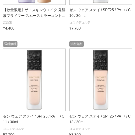
【数量限定】ザ・スキンウエイク 発酵
ゼン ウェア ステイ / SPF25 / PA++ / C
液プライマー スムースカラーコントロ
10 / 30mL
ール アクアファンデーションミニ付セ
江原道
コスメデコルテ
ット / SPF42 / PA++++ / 藤(パープル) /
¥4,400
¥7,700
25mL(約3ヶ月分)、10mL(約2週間～1
ヵ月分) / 本体(限定品)
送料無料
送料無料
ゼン ウェア ステイ / SPF25 / PA++ / C
ゼン ウェア ステイ / SPF25 / PA++ / C
11 / 30mL
13 / 30mL
コスメデコルテ
コスメデコルテ
¥7,700
¥7,700