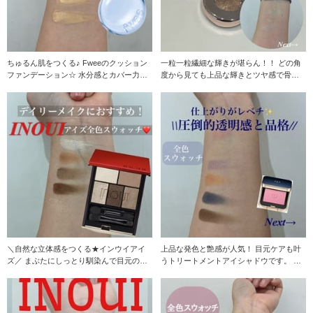
ちゅるん肌をつくる♪ Fweeのクッション
一粒一粒繊細な輝きが堪らん！！ どの角
ファンデーション☆ 水分感とカバー力が
度から見ても上品な輝きとツヤ感で骨格
黄金比で
を引き立ててく
＼自然な立体感をつくる★インウイアイ
上品な発色と艶感が人気！ 目元ケアも叶
ズ／ まぶたにしっとり馴染んで目元の魅
うトリートメントアイシャドウです。 単
力を引き出して
色でも重ね