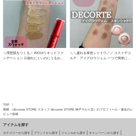
＼理想肌をつくる／ INOUIリキッドファ
＼＼盛れる単色シャドウ／／ コスメデコ
ンデーション ☑︎崩れにくいのにうるおい
ルテ アイグロウジェム 一つで簡単にグ
も⚪︎
ラデーション
TOP
尾崎 （@cosme STORE スタッフ @cosme STORE 神戸マルイ店）のプロフィール・過去のレ
ビュー投稿
アイテムを探す
カテゴリーから探す
ブランドから探す
ジャンルから探す
キャンペーンから探す