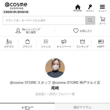
ログイン
メニュー
@
c
ブランド名・キーワードから探す
o
カート
s
m
Myショッピング
お気に入り
e
購入履歴
カテゴリ
ブランド
ジャンル
キャンペーン
ランキング
eGIFT
@cosme STORE スタッフ @cosme STORE 神戸マルイ店
尾崎
混合肌 / ～20代 / ブルベ / 一重
レビュー
紹介アイテム