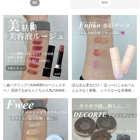
8
80
件
件
＼超バズリップ☆KANEBOルージュスタ
ぽんぽん塗るだけ！ ほっぺにじゅわーん
ー／ 店頭でもめちゃくちゃ人気のKANEB
とムラなく密着。 シースルーな水感発色
Oルー
でうるみ感、