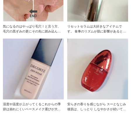
気になるのはやっぱり毛穴！と言う方、
リセットセラムは大好きなアイテムで
毛穴の黒ずみの更にその先に踏み込んだ
す。 食事のリズムが肌に影響があると知
"毛穴のブラ
って、洗顔後に使い
湿度や温度が上がってくるこれからの季
安らぎの香りを感じながら スーとなじみ
節は崩れにくいベースメイク選びが大切
後肌は、しっとり しなやかさが続いてフ
ですね。 真夏の
ァンデーション