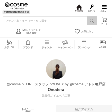
ログイン
メニュー
@
c
ブランド名・キーワードから探す
o
カート
s
m
Myショッピング
お気に入り
e
購入履歴
カテゴリ
ブランド
ジャンル
キャンペーン
ランキング
eGIFT
@cosme STORE スタッフ SYDNEY by @cosme アトレ亀戸店
Onodera
乾燥肌 / イエベ / 二重
レビュー
紹介アイテム