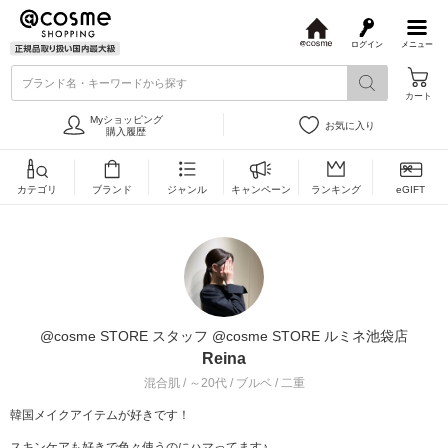
ログイン
メニュー
@
c
ブランド名・キーワードから探す
o
カート
s
m
Myショッピング
お気に入り
e
購入履歴
カテゴリ
ブランド
ジャンル
キャンペーン
ランキング
eGIFT
@cosme STORE スタッフ @cosme STORE ルミネ池袋店
Reina
混合肌 / ～20代 / ブルベ / 二重
韓国メイクアイテムが好きです！
スキンケアも好きで色々使うのにハマってます♪