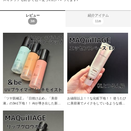
レビュー
紹介アイテム
3
11
件
件
「ツヤ肌補正」「日焼け止め」「美容
お値段以上！！な化粧下地！！ 使うたび
液」の3in1下地！！ AIが導き出した新ペ
に美容液でメイクをしているような感覚
プチドを
の下地で、毎