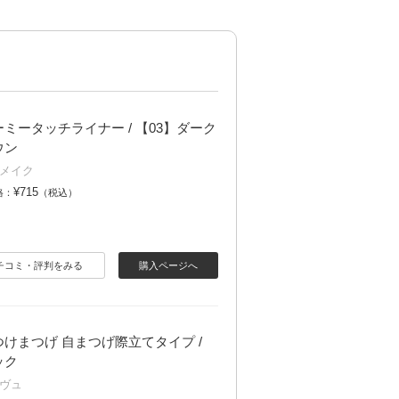
ミータッチライナー / 【03】ダーク
ウン
メイク
¥715
格：
（税込）
チコミ・評判をみる
購入ページへ
つけまつげ 自まつげ際立てタイプ /
ック
ヴュ