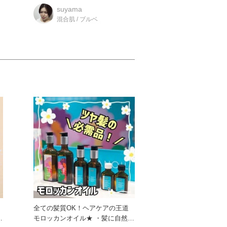
前から気になっ
suyama
混合肌 / ブルベ
ム
全ての髪質OK！ヘアケアの王道
モロッカンオイル★ ・髪に自然な