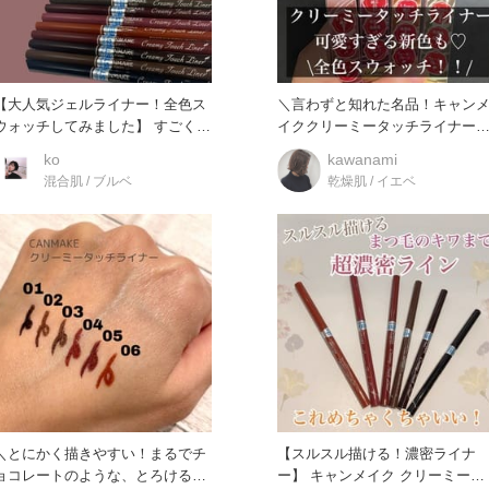
【大人気ジェルライナー！全色ス
＼言わずと知れた名品！キャン
ウォッチしてみました】 すごく描
イククリーミータッチライナー
きやすくて、スラスラ〜と描
色スウォッチ♡／ プチプ
ko
kawanami
混合肌 / ブルベ
乾燥肌 / イエベ
＼とにかく描きやすい！まるでチ
【スルスル描ける！濃密ライナ
ョコレートのような、とろける描
ー】 キャンメイク クリーミータ