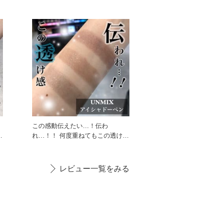
つやを与える ・紫外線ダメ
ニ
この感動伝えたい…！伝わ
れ
れ…！！ 何度重ねてもこの透け
感！！！ こんなアイシャドウ他に
見た
レビュー一覧をみる