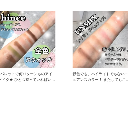
の日差しに映えそ
化します。 お肌をうるおい
1パレットで何パターンものアイ
影色でも、ハイライトでもない
メイク★ ひとつ持っていればいつ
ュアンスカラー！ またしてもこ
でも印象チェンジ！ hin
ぞアンミックス！というよう