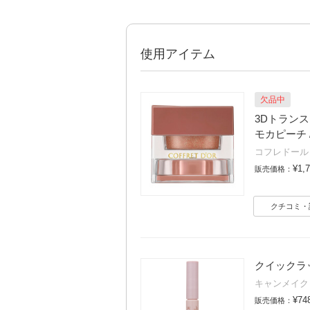
使用アイテム
欠品中
3Dトランスカ
モカピーチ / 
コフレドール
¥1,
販売価格：
クチコミ・
クイックラッシ
キャンメイク
¥74
販売価格：