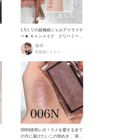
メ
1.5ミリの超極細ジェルアイライナ
全
ー★ キャンメイク クリーミータ
ッチライナーの限定2色が
橋本
乾燥肌 / イエベ
006N使用レポ！ラメを愛する全て
の方に届けたいこの煌めき… 発売