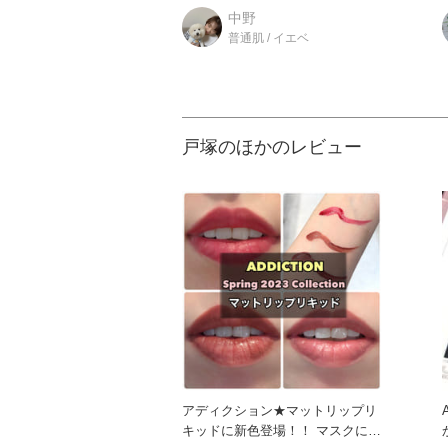
も多いはず！ 色展開
中野
普通肌 / イエベ
戸塚のほかのレビュー
アディクション★マットリップリ
キッドに新色登場！！ マスクにつ