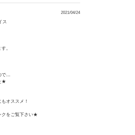
2021/04/24
イス
ます。
ので…
た★
にもオススメ！
ンクをご覧下さい★