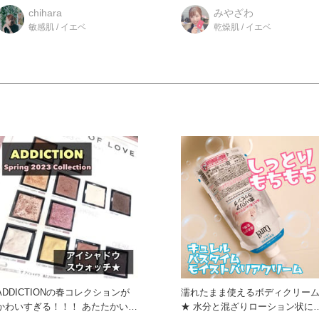
き心地がたまらない！／
ッチライナー わ
chihara
みやざわ
敏感肌 / イエベ
乾燥肌 / イエベ
ADDICTIONの春コレクションが
濡れたまま使えるボディクリー
かわいすぎる！！！ あたたかい春
★ 水分と混ざりローション状に変