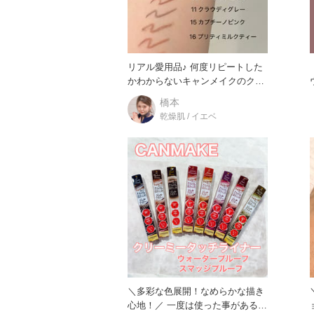
リアル愛用品♪ 何度リピートした
かわからないキャンメイクのクリ
ーミータッチライナー全色スウ
橋本
乾燥肌 / イエベ
＼多彩な色展開！なめらかな描き
心地！／ 一度は使った事がある方