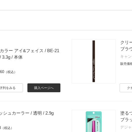
クリー
ブラ
ラー アイ&フェイス / BE-21
キャン
3.3g / 本体
販売価
760
（税込）
評判をみる
購入ページへ
ク
ュカーラー / 透明 / 2.9g
塗る
ブラ
デジャ
8
（税込）