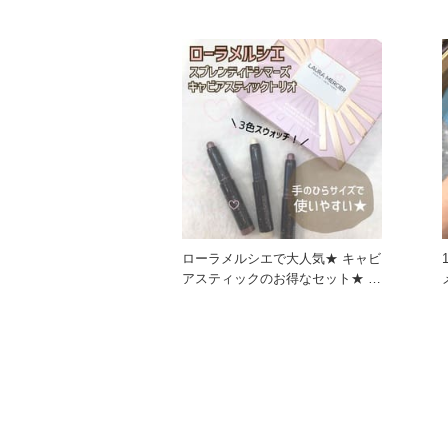
かないでおなじみ！ マット
ローラメルシエで大人気★ キャビ
アスティックのお得なセット★ ア
イカラーやアイライナー、