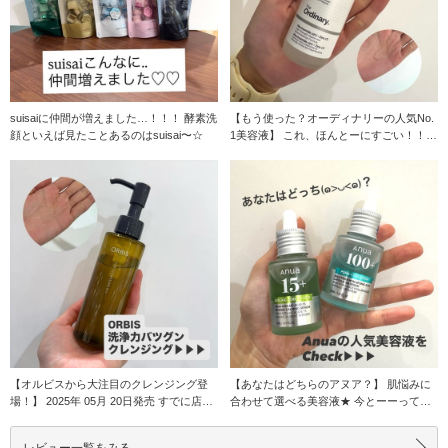
suisaiに仲間が増えました…！！！ 酵素洗
【もう使った？オーディナリーの人気No.
顔といえば見たことあるのはsuisai〜☆
1美容液】 これ、ほんとーにすごい！！
オーディ
【オルビスから大注目のクレンジング登
【あなたはどちらのアヌア？】 肌悩みに
場！】 2025年 05月 20日発売 すでに店頭
合わせて選べる美容液★ 今とーーっても
で
人気のアヌア
レビュー一覧をみる