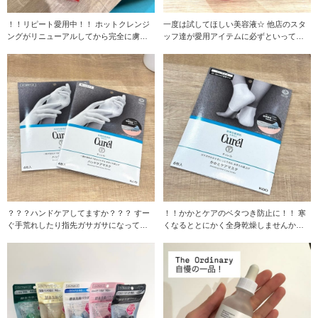
！！リピート愛用中！！ ホットクレンジ
一度は試してほしい美容液☆ 他店のスタ
ングがリニューアルしてから完全に虜で
ッフ達が愛用アイテムに必ずといってい
す…☆ 私は
いほどあげてく
？？？ハンドケアしてますか？？？ すー
！！かかとケアのベタつき防止に！！ 寒
ぐ手荒れしたり指先ガサガサになってし
くなるととにかく全身乾燥しませんか？
まうので常に
私は顔よりも