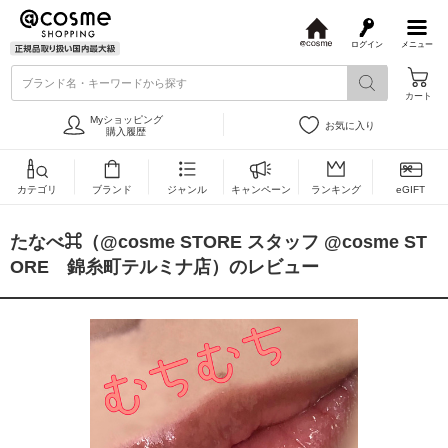
ログイン
メニュー
@
c
ブランド名・キーワードから探す
o
カート
s
m
Myショッピング
お気に入り
e
購入履歴
カテゴリ
ブランド
ジャンル
キャンペーン
ランキング
eGIFT
たなべ⌘（@cosme STORE スタッフ @cosme ST
ORE 錦糸町テルミナ店）のレビュー