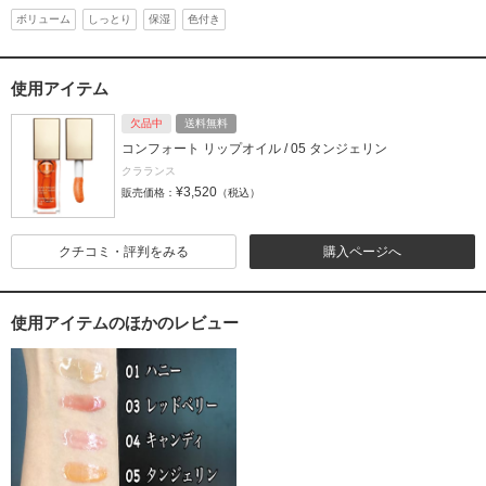
ボリューム
しっとり
保湿
色付き
使用アイテム
欠品中
送料無料
コンフォート リップオイル / 05 タンジェリン
クラランス
¥3,520
販売価格：
（税込）
クチコミ・評判をみる
購入ページへ
使用アイテムのほかのレビュー