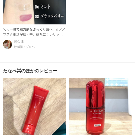
＼＼一瞬で魅力的なぷっくり唇へ...☆／／
マスク生活が続く中、落ちにくいリップ
を探す
阿久津
敏感肌 / ブルベ
たなべ⌘のほかのレビュー