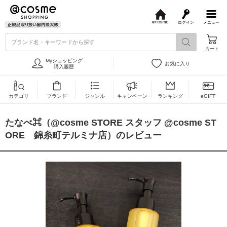
ログイン
メニュー
@
c
ブランド名・キーワードから探す
o
カート
s
m
Myショッピング
お気に入り
e
購入履歴
カテゴリ
ブランド
ジャンル
キャンペーン
ランキング
eGIFT
たなべ⌘（@cosme STORE スタッフ @cosme ST
ORE 錦糸町テルミナ店）のレビュー