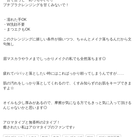
一言で言うと『めっちゃいい』
プチプラクレンジングを甘くみないで！
・濡れた手OK
・W洗顔不要
・まつエクもOK
このクレンジングに嬉しい条件が揃いつつ、ちゃんとメイク落ちるんだから文
句無し
眉マスカラやラメまでしっかりメイクの私でも全然落ちます◎
疲れてパパッと落としたい時にはこればっかり頼ってしまうんですが……
肌の汚れをしっかり落としてくれるので、くすみ知らずのお肌をキープできま
すよ☆
オイルも少し厚みがあるので、摩擦が気になる方でもきっと気に入って頂ける
んじゃないかと思います◎
アロマタイプと無香料の2タイプ！
癒されたい私はアロマタイプのファンです♪