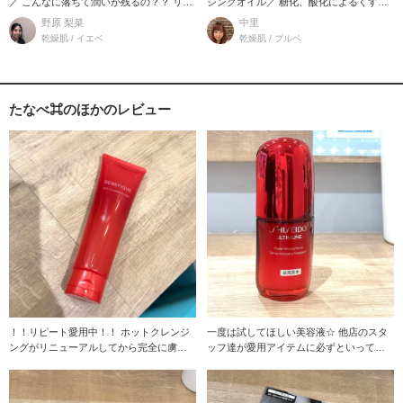
／ こんなに落ちて潤いが残るの？？ リー
ジングオイル／ 糖化、酸化によるくすみ
ズナブ
や毛穴ケア
野原 梨菜
中里
乾燥肌 / イエベ
乾燥肌 / ブルベ
たなべ⌘のほかのレビュー
！！リピート愛用中！！ ホットクレンジ
一度は試してほしい美容液☆ 他店のスタ
ングがリニューアルしてから完全に虜で
ッフ達が愛用アイテムに必ずといってい
す…☆ 私は
いほどあげてく