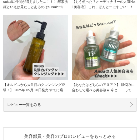
suisaiに仲間が増えました…！！！ 酵素洗
【もう使った？オーディナリーの人気No.
顔といえば見たことあるのはsuisai〜☆
1美容液】 これ、ほんとーにすごい！！
オーディ
【オルビスから大注目のクレンジング登
【あなたはどちらのアヌア？】 肌悩みに
場！】 2025年 05月 20日発売 すでに店頭
合わせて選べる美容液★ 今とーーっても
で
人気のアヌア
レビュー一覧をみる
美容部員・美容のプロのレビューをもっとみる