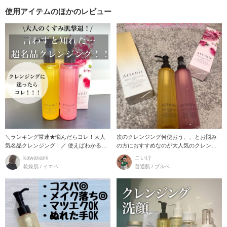
使用アイテムのほかのレビュー
＼ランキング常連★悩んだらコレ！大人
次のクレンジング何使おう、、とお悩み
気名品クレンジング！／ 使えばわかる人
の方におすすめなのが大人気のクレンジ
気の秘密。リピ
ング、アテニアスキ
kawanami
こいけ
乾燥肌 / イエベ
普通肌 / ブルベ