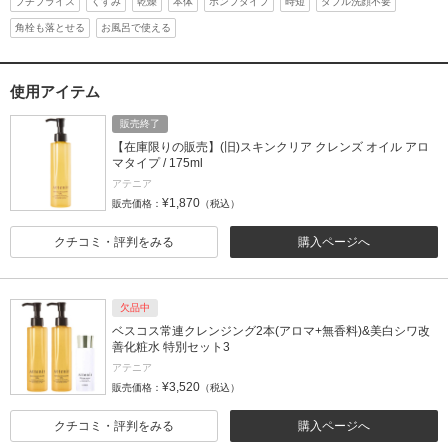
プチプライス
くすみ
乾燥
本体
ポンプタイプ
時短
ダブル洗顔不要
角栓も落とせる
お風呂で使える
使用アイテム
販売終了
【在庫限りの販売】(旧)スキンクリア クレンズ オイル アロ
マタイプ / 175ml
アテニア
¥1,870
販売価格：
（税込）
クチコミ・評判をみる
購入ページへ
欠品中
ベスコス常連クレンジング2本(アロマ+無香料)&美白シワ改
善化粧水 特別セット3
アテニア
¥3,520
販売価格：
（税込）
クチコミ・評判をみる
購入ページへ