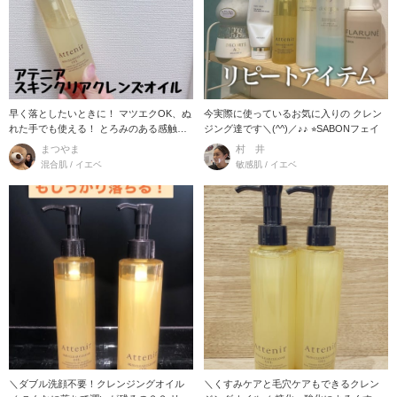
早く落としたいときに！ マツエクOK、ぬ
今実際に使っているお気に入りの クレン
れた手でも使える！ とろみのある感触
ジング達です＼(^^)／♪♪ ⭐︎SABONフェイ
と、アロマの香
まつやま
村 井
混合肌 / イエベ
敏感肌 / イエベ
＼ダブル洗顔不要！クレンジングオイル
＼くすみケアと毛穴ケアもできるクレン