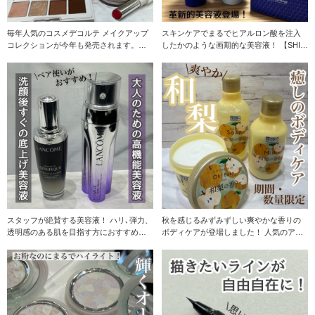
毎年人気のコスメデコルテ メイクアップ
スキンケアでまるでヒアルロン酸を注入
コレクションが今年も発売されます。
したかのような画期的な美容液！ 【SHIS
【コスメデコ
EID
スタッフが絶賛する美容液！ ハリ､弾力、
秋を感じるみずみずしい爽やかな香りの
透明感のある肌を目指す方におすすめし
ボディケアが登場しました！ 人気のアイ
たいアイテム☆
テムが期間