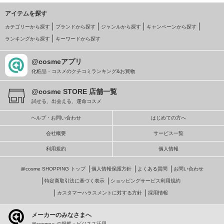
アイテムを探す
カテゴリーから探す
ブランドから探す
ジャンルから探す
キャンペーンから探す
ランキングから探す
キーワードから探す
@cosmeアプリ
化粧品・コスメのクチコミランキング&お買物
@cosme STORE 店舗一覧
試せる、出会える、運命コスメ
ヘルプ・お問い合わせ
はじめての方へ
会社概要
サービス一覧
利用規約
個人情報
@cosme SHOPPING トップ
個人情報保護方針
よくある質問
お問い合わせ
特定商取引法に基づく表示
ショッピングサービス利用規約
カスタマーハラスメントに対する方針
採用情報
メーカーのみなさまへ
@cosmeへの掲載・ビジネス活用