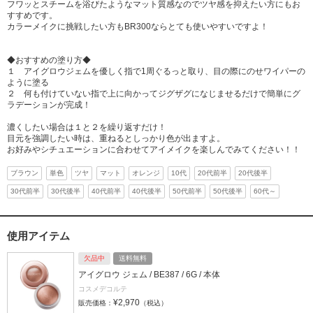
フワッとスチームを浴びたようなマット質感なのでツヤ感を抑えたい方にもお
すすめです。
カラーメイクに挑戦したい方もBR300ならとても使いやすいですよ！
◆おすすめの塗り方◆
１ アイグロウジェムを優しく指で1周ぐるっと取り、目の際にのせワイパーの
ように塗る
２ 何も付けていない指で上に向かってジグザグになじませるだけで簡単にグ
ラデーションが完成！
濃くしたい場合は１と２を繰り返すだけ！
目元を強調したい時は、重ねるとしっかり色が出ますよ。
お好みやシチュエーションに合わせてアイメイクを楽しんでみてください！！
ブラウン
単色
ツヤ
マット
オレンジ
10代
20代前半
20代後半
30代前半
30代後半
40代前半
40代後半
50代前半
50代後半
60代～
使用アイテム
欠品中
送料無料
アイグロウ ジェム / BE387 / 6G / 本体
コスメデコルテ
¥2,970
販売価格：
（税込）