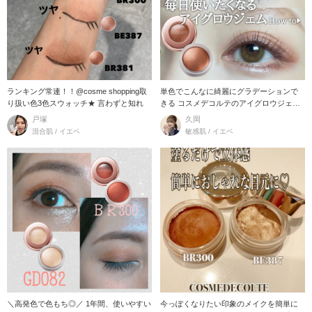
ランキング常連！！@cosme shopping取
単色でこんなに綺麗にグラデーションで
り扱い色3色スウォッチ★ 言わずと知れ
きる コスメデコルテのアイグロウジェ
ム！ 使い方＆オス
戸塚
久岡
混合肌 / イエベ
敏感肌 / イエベ
＼高発色で色もち◎／ 1年間、使いやすい
今っぽくなりたい印象のメイクを簡単に