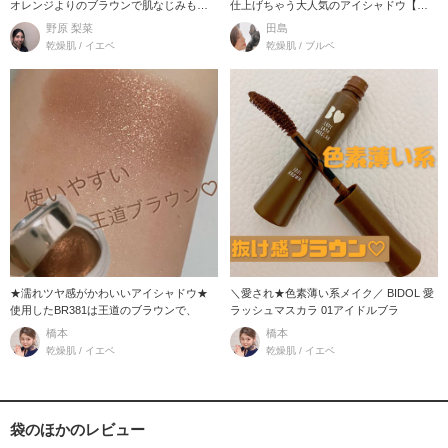
オレンジよりのブラウンで肌なじみもよ
仕上げちゃう大人気のアイシャドウ【ア
くて1つでも
イグロウジェム】
野原 梨菜
田島
乾燥肌 / イエベ
乾燥肌 / ブルベ
★濡れツヤ感がかわいいアイシャドウ★
＼愛され★色素薄い系メイク／ BIDOL 愛
使用したBR381は王道のブラウンで、
ラッシュマスカラ 01アイドルブラ
橋本
橋本
乾燥肌 / イエベ
乾燥肌 / イエベ
袋のほかのレビュー