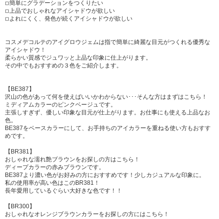
◽︎簡単にグラデーションをつくりたい
◽︎上品でおしゃれなアイシャドウが欲しい
◽︎よれにくく、発色が続くアイシャドウが欲しい
コスメデコルテのアイグロウジェムは指で簡単に綺麗な目元がつくれる優秀な
アイシャドウ！
柔らかい質感でジュワッと上品な印象に仕上がります。
その中でもおすすめの３色をご紹介します。
【BE387】
沢山の色があって何を使えばいいかわからない･･･そんな方はまずはこちら！
ミディアムカラーのピンクベージュです。
主張しすぎず、優しい印象な目元が仕上がります。お仕事にも使える上品なお
色。
BE387をベースカラーにして、お手持ちのアイカラーを重ねる使い方もおすす
めです。
【BR381】
おしゃれな濡れ艶ブラウンをお探しの方はこちら！
ディープカラーの赤みブラウンです。
BE387より濃い色がお好みの方におすすめです！少しカジュアルな印象に。
私の使用率が高い色はこのBR381！
長年愛用しているぐらい大好きな色です！！
【BR300】
おしゃれなオレンジブラウンカラーをお探しの方にはこちら！