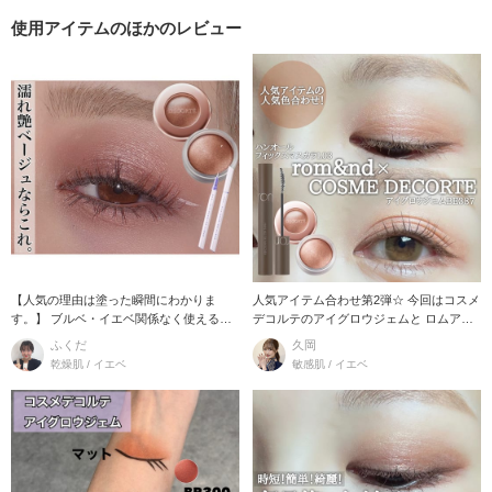
使用アイテムのほかのレビュー
【人気の理由は塗った瞬間にわかりま
人気アイテム合わせ第2弾☆ 今回はコスメ
す。】 ブルベ・イエベ関係なく使える万
デコルテのアイグロウジェムと ロムアン
能ベージュ。
ドのマスカ
ふくだ
久岡
乾燥肌 / イエベ
敏感肌 / イエベ