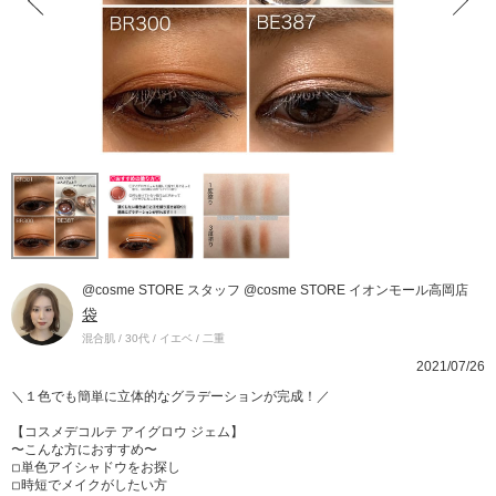
@cosme STORE スタッフ @cosme STORE イオンモール高岡店
袋
混合肌 / 30代 / イエベ / 二重
2021/07/26
＼１色でも簡単に立体的なグラデーションが完成！／
【コスメデコルテ アイグロウ ジェム】
〜こんな方におすすめ〜
◽︎単色アイシャドウをお探し
◽︎時短でメイクがしたい方