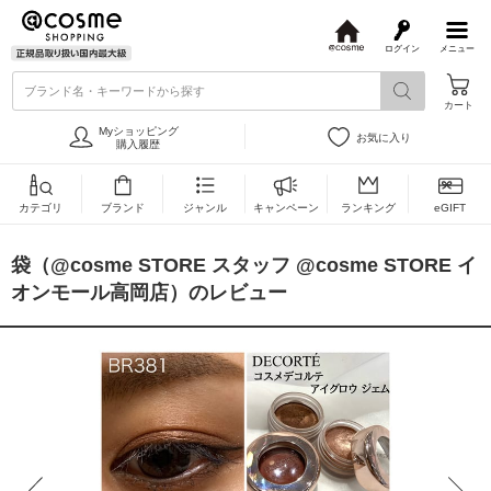
ログイン
メニュー
@
c
ブランド名・キーワードから探す
o
カート
s
m
Myショッピング
お気に入り
e
購入履歴
カテゴリ
ブランド
ジャンル
キャンペーン
ランキング
eGIFT
袋（@cosme STORE スタッフ @cosme STORE イ
オンモール高岡店）のレビュー