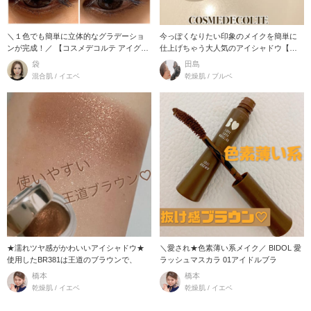
＼１色でも簡単に立体的なグラデーショ
今っぽくなりたい印象のメイクを簡単に
ンが完成！／ 【コスメデコルテ アイグロ
仕上げちゃう大人気のアイシャドウ【ア
ウ ジ
イグロウジェム】
袋
田島
混合肌 / イエベ
乾燥肌 / ブルベ
★濡れツヤ感がかわいいアイシャドウ★
＼愛され★色素薄い系メイク／ BIDOL 愛
使用したBR381は王道のブラウンで、
ラッシュマスカラ 01アイドルブラ
橋本
橋本
乾燥肌 / イエベ
乾燥肌 / イエベ