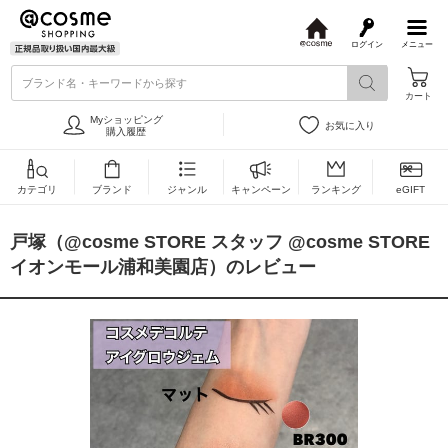
ログイン
メニュー
@
c
ブランド名・キーワードから探す
o
カート
s
m
Myショッピング
お気に入り
e
購入履歴
カテゴリ
ブランド
ジャンル
キャンペーン
ランキング
eGIFT
戸塚（@cosme STORE スタッフ @cosme STORE
イオンモール浦和美園店）のレビュー