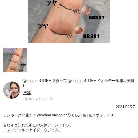
@cosme STORE スタッフ @cosme STORE イオンモール浦和美園
店
戸塚
混合肌 / イエベ / 二重
2021/08/27
ランキング常連！！@cosme shopping取り扱い色3色スウォッチ★
言わずと知れた不動の人気アイシャドウ、
コスメデコルテアイグロウジェム。