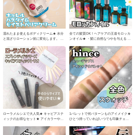
濡れたまま使えるボディクリーム★ 水分
全ての髪質OK！ヘアケアの王道モロッカ
と混ざりローション状に変化します。 お
ンオイル★ ・髪に自然なつやを与える ・
肌をうるおい
紫外線ダメ
ローラメルシエで大人気★ キャビアステ
1パレットで何パターンものアイメイク★
ィックのお得なセット★ アイカラーやア
ひとつ持っていればいつでも印象チェン
イライナー、
ジ！ hin