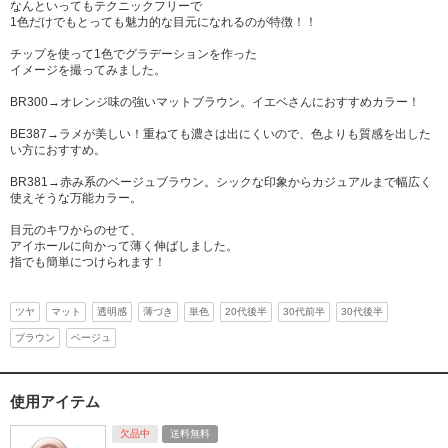
なんといってもテクニックフリーで
1色だけでもとっても魅力的な目元になれるのが特徴！！
チップを使って1色でグラデーションを作った
イメージを撮ってみました。
BR300→オレンジ味の強いマットブラウン。イエベさんにおすすめカラー！
BE387→ラメが美しい！重ねても濃さは出にくいので、色よりも質感を出した
い方におすすめ。
BR381→赤み系のベージュブラウン。シックな印象からカジュアルまで幅広く
使えそうな万能カラー。
目元のキワからのせて、
アイホールに向かって薄く伸ばしました。
指でも簡単につけられます！
ツヤ
マット
透明感
薄づき
単色
20代後半
30代前半
30代後半
ブラウン
ベージュ
使用アイテム
欠品中
送料無料