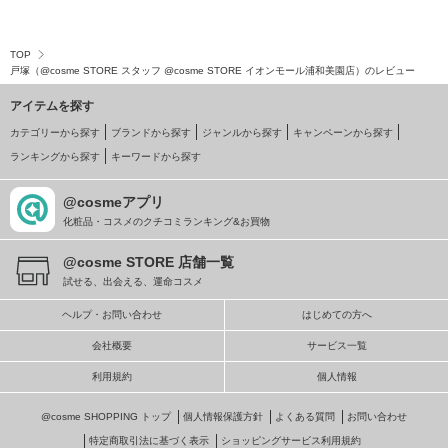
TOP
戸塚（@cosme STORE スタッフ @cosme STORE イオンモール浦和美園店）のレビュー
アイテムを探す
カテゴリーから探す
ブランドから探す
ジャンルから探す
キャンペーンから探す
ランキングから探す
キーワードから探す
@cosmeアプリ
化粧品・コスメのクチコミランキング&お買物
@cosme STORE 店舗一覧
試せる、出会える、運命コスメ
ヘルプ・お問い合わせ
はじめての方へ
会社概要
サービス一覧
利用規約
個人情報
@cosme SHOPPING トップ
個人情報保護方針
よくある質問
お問い合わせ
特定商取引法に基づく表示
ショッピングサービス利用規約