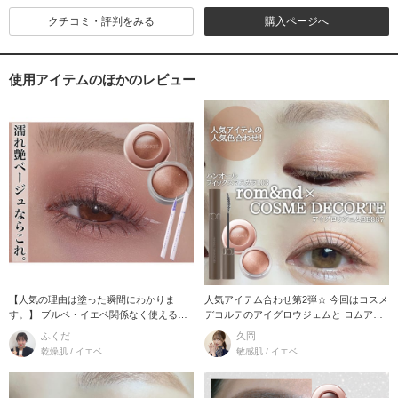
クチコミ・評判をみる
購入ページへ
使用アイテムのほかのレビュー
【人気の理由は塗った瞬間にわかりま
人気アイテム合わせ第2弾☆ 今回はコスメ
す。】 ブルベ・イエベ関係なく使える万
デコルテのアイグロウジェムと ロムアン
能ベージュ。
ドのマスカ
ふくだ
久岡
乾燥肌 / イエベ
敏感肌 / イエベ