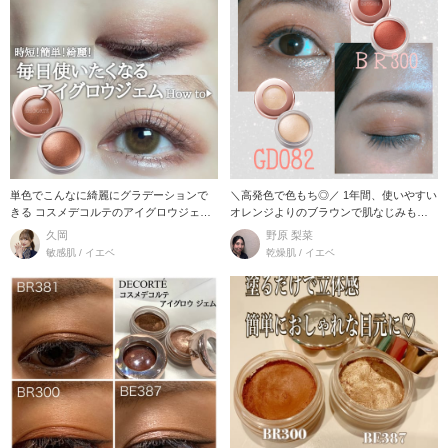
単色でこんなに綺麗にグラデーションで
＼高発色で色もち◎／ 1年間、使いやすい
きる コスメデコルテのアイグロウジェ
オレンジよりのブラウンで肌なじみもよ
ム！ 使い方＆オス
くて1つでも
久岡
野原 梨菜
敏感肌 / イエベ
乾燥肌 / イエベ