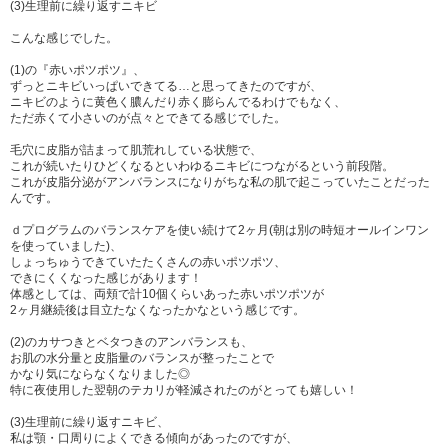
(3)生理前に繰り返すニキビ
こんな感じでした。
(1)の『赤いポツポツ』、
ずっとニキビいっぱいできてる…と思ってきたのですが、
ニキビのように黄色く膿んだり赤く膨らんでるわけでもなく、
ただ赤くて小さいのが点々とできてる感じでした。
毛穴に皮脂が詰まって肌荒れしている状態で、
これが続いたりひどくなるといわゆるニキビにつながるという前段階。
これが皮脂分泌がアンバランスになりがちな私の肌で起こっていたことだった
んです。
ｄプログラムのバランスケアを使い続けて2ヶ月(朝は別の時短オールインワン
を使っていました)、
しょっちゅうできていたたくさんの赤いポツポツ、
できにくくなった感じがあります！
体感としては、両頬で計10個くらいあった赤いポツポツが
2ヶ月継続後は目立たなくなったかなという感じです。
(2)のカサつきとベタつきのアンバランスも、
お肌の水分量と皮脂量のバランスが整ったことで
かなり気にならなくなりました◎
特に夜使用した翌朝のテカリが軽減されたのがとっても嬉しい！
(3)生理前に繰り返すニキビ、
私は顎・口周りによくできる傾向があったのですが、