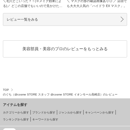
＼毛穴どこいった？！(※メイク効果によ
＼ マスクの形の確認画像あり◎ ／ 店頭で
る)／ どこの店舗でもいいので見かけたら
も大大大人気の「ハイドラ EX マスク」。
ぜひ一度テ
レビュー一覧をみる
美容部員・美容のプロのレビューをもっとみる
TOP
のぐち（@cosme STORE スタッフ @cosme STORE イオンモール高崎店）のレビュー
アイテムを探す
カテゴリーから探す
ブランドから探す
ジャンルから探す
キャンペーンから探す
ランキングから探す
キーワードから探す