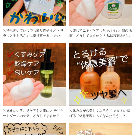
＼持ち歩いていつでも塗り直そう／ ・サ
＼楽してニキビケアしちゃおう♪／ 朝の洗
ラッと手を汚さずに塗り直せる ・カバン
顔、どうしてますか？？ 私は寝起きがど
が小さくても
うにも悪い
＼見えない所こそケアを大事に／ デリケ
＼休みながら美しくなろう／ メルトの掲
ートゾーンのケア、どうしてますか？ お
げる『休息美容』ってなんだろう…？と
風呂上がりの
調べてみたので