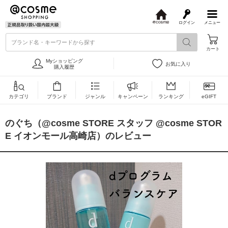
ログイン
メニュー
@
c
ブランド名・キーワードから探す
o
カート
s
m
Myショッピング
お気に入り
e
購入履歴
カテゴリ
ブランド
ジャンル
キャンペーン
ランキング
eGIFT
のぐち（@cosme STORE スタッフ @cosme STOR
E イオンモール高崎店）のレビュー