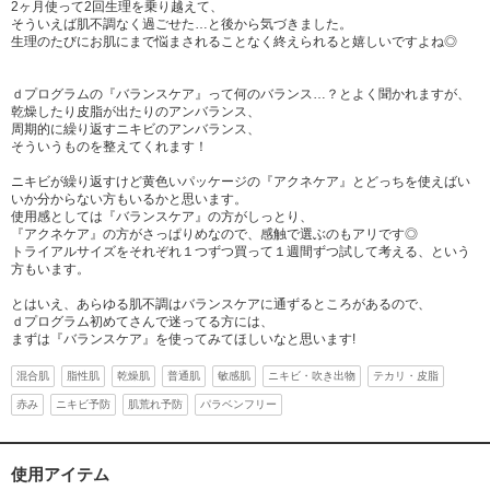
2ヶ月使って2回生理を乗り越えて、
そういえば肌不調なく過ごせた…と後から気づきました。
生理のたびにお肌にまで悩まされることなく終えられると嬉しいですよね◎
ｄプログラムの『バランスケア』って何のバランス…？とよく聞かれますが、
乾燥したり皮脂が出たりのアンバランス、
周期的に繰り返すニキビのアンバランス、
そういうものを整えてくれます！
ニキビが繰り返すけど黄色いパッケージの『アクネケア』とどっちを使えばい
いか分からない方もいるかと思います。
使用感としては『バランスケア』の方がしっとり、
『アクネケア』の方がさっぱりめなので、感触で選ぶのもアリです◎
トライアルサイズをそれぞれ１つずつ買って１週間ずつ試して考える、という
方もいます。
とはいえ、あらゆる肌不調はバランスケアに通ずるところがあるので、
ｄプログラム初めてさんで迷ってる方には、
まずは『バランスケア』を使ってみてほしいなと思います!
混合肌
脂性肌
乾燥肌
普通肌
敏感肌
ニキビ・吹き出物
テカリ・皮脂
赤み
ニキビ予防
肌荒れ予防
パラベンフリー
使用アイテム