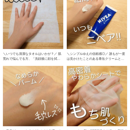
＼いつでも清潔なタオルはいかが？／ 肌
＼シンプルゆえの信頼感◎／ 誰もが一度
荒れで悩んでる方、「洗顔後に顔を拭く
は見かけたことのある青缶クリームとい
もの」から変
えばニベア！