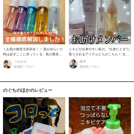
＼お肌の救世主的存在！／ 肌がゆらいだ
ニキビが出来やすい私の、"出来たとき"に
時は必ずここに戻ってくる、私の救世主
取り入れるアイテムたちがこちら！ 左か
的存在のスキンケ
ら3品
つるおか
橋本
敏感肌 / ブルベ
脂性肌 / ブルベ
のぐちのほかのレビュー