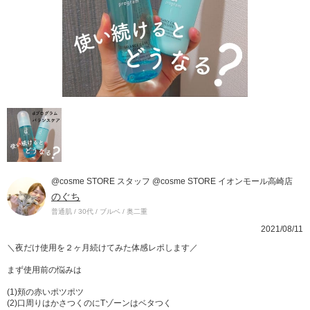
@cosme STORE スタッフ @cosme STORE イオンモール高崎店
のぐち
普通肌 / 30代 / ブルベ / 奥二重
2021/08/11
＼夜だけ使用を２ヶ月続けてみた体感レポします／
まず使用前の悩みは
(1)頬の赤いポツポツ
(2)口周りはかさつくのにTゾーンはベタつく