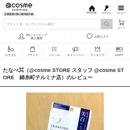
ログイン
メニュー
@
c
ブランド名・キーワードから探す
o
カート
s
m
Myショッピング
お気に入り
e
購入履歴
カテゴリ
ブランド
ジャンル
キャンペーン
ランキング
eGIFT
たなべ⌘（@cosme STORE スタッフ @cosme ST
ORE 錦糸町テルミナ店）のレビュー