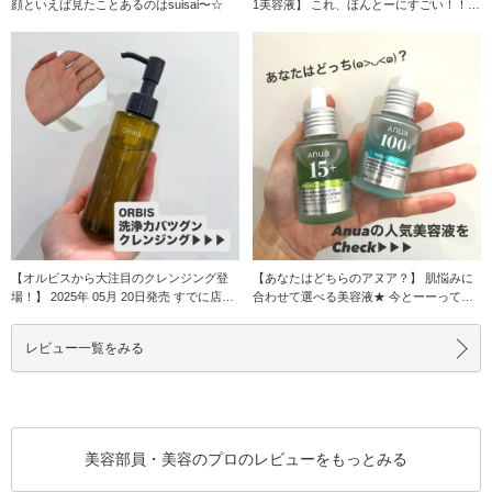
顔といえば見たことあるのはsuisai〜☆
1美容液】 これ、ほんとーにすごい！！
オーディ
【オルビスから大注目のクレンジング登
【あなたはどちらのアヌア？】 肌悩みに
場！】 2025年 05月 20日発売 すでに店頭
合わせて選べる美容液★ 今とーーっても
で
人気のアヌア
レビュー一覧をみる
美容部員・美容のプロのレビューをもっとみる