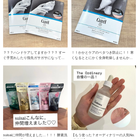
？？？ハンドケアしてますか？？？ すー
！！かかとケアのベタつき防止に！！ 寒
ぐ手荒れしたり指先ガサガサになってし
くなるととにかく全身乾燥しませんか？
まうので常に
私は顔よりも
suisaiに仲間が増えました…！！！ 酵素洗
【もう使った？オーディナリーの人気No.