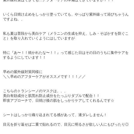
紫外線対策はできても…アフターケアの準備はできていますか？？？
いくら日焼け止めをしっかり塗っていても、やっぱり紫外線って浴びちゃうん
ですよね、、
私も夏は普段から美白ケア（メラニンの生成を抑え、しみ・そばかすを防ぐこ
と）を取り入れていくようにはしていますが
特に『あ〜！！焼かれたな〜！！』って感じた日はその日のうちに集中ケアを
するようにしています！！
早めの紫外線対策同様に
＼＼早めのアフターケアがオススメです！！！／／
こちらのトランシーノのマスクは、、、
美白有効成分と肌荒れ防止成分をたっぷりダブルで配合！！
即攻アプローチで、日焼け後の肌をしっかりケアしてくれるんです☆
シートはしっかり織り込まれてる感があって、液ダレしません！
目元を折り返せば二重で貼れるので、目元に明るさが欲しい人にもぴったり◎