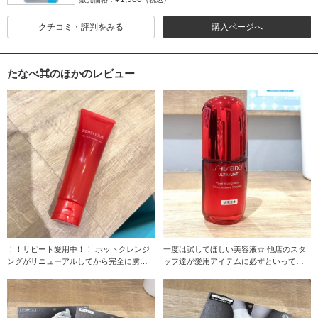
クチコミ・評判をみる
購入ページへ
たなべ⌘のほかのレビュー
！！リピート愛用中！！ ホットクレンジ
一度は試してほしい美容液☆ 他店のスタ
ングがリニューアルしてから完全に虜で
ッフ達が愛用アイテムに必ずといってい
す…☆ 私は
いほどあげてく