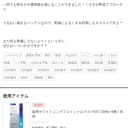
一回でも明るさや透明感を感じることができました！！さすが即攻アプローチ
☆
うるおい成分もバッチリなので、乾燥によるくすみ対策にもオススメですよ＊
まだ何も準備してないよ〜！という方へ
ぜひお一ついかがですか？？
シートタイプ
肌荒れ予防
美白
保湿
そばかす
シミ
ニキビ跡
くすみ
乾燥
シミ予防
そばかす予防
目のくま
乾燥肌
脂性肌
混合肌
普通肌
20代前半
20代後半
30代前半
30代後半
40代前半
40代後半
50代前半
50代後半
60代～
個包装
厚め
使用アイテム
欠品中
薬用ホワイトニングフェイシャルマスクEX / 20mL×4枚 / 本
体
トランシーノ
¥1,980
販売価格：
（税込）