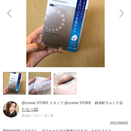
@cosme STORE スタッフ @cosme STORE 錦糸町テルミナ店
たなべ⌘
混合肌 / ブルベ / 奥二重
2021/08/20