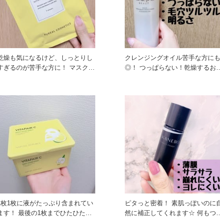
乾燥も気になるけど、しっとりし
クレンジングオイル苦手な方に
すぎるのが苦手な方に！ マスクを
◎！ つっぱらない！乾燥するお
はずした後、ペタペタしない！
にも◎！ メイクとすぐにな
1枚1枚に液がたっぷり含まれてい
ピタっと密着！ 素肌っぽいのに
ます！ 最後の1枚までひたひたで
然に補正してくれます☆ 何もつ