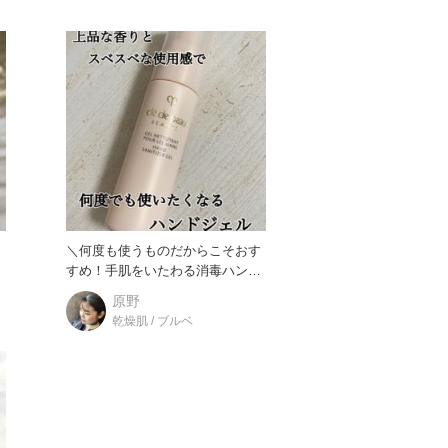
テ
＼何度も使うものだからこそおす
ン
すめ！手肌をいたわる消毒ハンド
ジェル／ アルコール消毒で手
原野
乾燥肌 / ブルベ