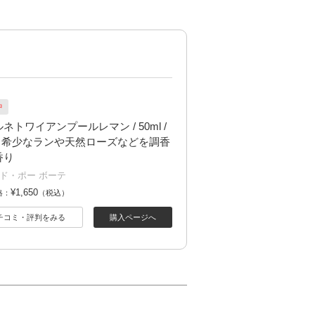
中
ネトワイアンプールレマン / 50ml /
 / 希少なランや天然ローズなどを調香
香り
ド・ポー ボーテ
¥1,650
格：
（税込）
チコミ・評判をみる
購入ページへ