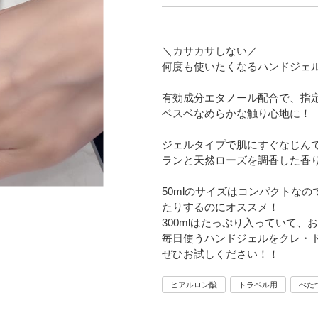
＼カサカサしない／
何度も使いたくなるハンドジェ
有効成分エタノール配合で、指
ベスベなめらかな触り心地に！
ジェルタイプで肌にすぐなじん
ランと天然ローズを調香した香
50mlのサイズはコンパクトな
たりするのにオススメ！
300mlはたっぷり入っていて、
毎日使うハンドジェルをクレ・ド
ぜひお試しください！！
ヒアルロン酸
トラベル用
べた