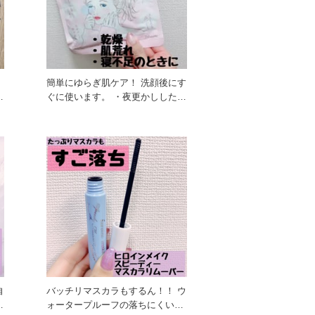
も
簡単にゆらぎ肌ケア！ 洗顔後にす
肌
ぐに使います。 ・夜更かししたと
き ・乾燥が気になるとき
自
バッチリマスカラもするん！！ ウ
け
ォータープルーフの落ちにくいマ