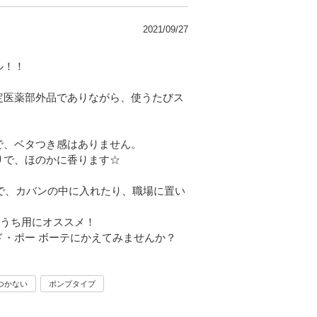
2021/09/27
ル！！
定医薬部外品でありながら、使うたびス
で、ベタつき感はありません。
りで、ほのかに香ります☆
ので、カバンの中に入れたり、職場に置い
おうち用にオススメ！
・ポー ボーテにかえてみませんか？
つかない
ポンプタイプ