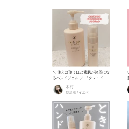
＼ 使えば使うほど素肌が綺麗にな
るハンドジェル ／ 『クレ・ド・
ポー ボーテ ジェルネト
木村
乾燥肌 / イエベ