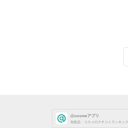
ことで、より透明感やツルツル
@cosmeアプリ
化粧品・コスメのクチコミランキング