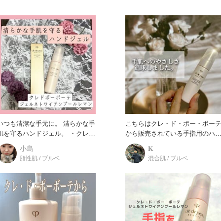
いつも清潔な手元に。 清らかな手
こちらはクレ・ド・ポー・ボー
肌を守るハンドジェル。 ・クレド
から販売されている手指用のハ
ポーボーテ ジェルネトワ
ドジェルです！ ▶︎クレ
小島
𝐊
脂性肌 / ブルベ
混合肌 / ブルベ