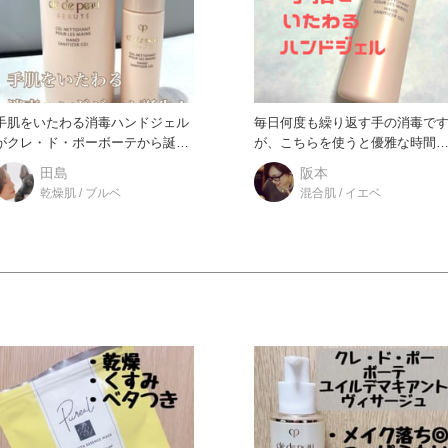
手肌をいたわる消毒ハンドジェル
毎日何度も繰り返す手の消毒で
がクレ・ド・ポーボーテから誕
が、こちらを使うと優雅な時間
生！ 薄いピンククリームの容器
に。 使用感はすっと手にな
田島
阪本
乾燥肌 / ブルベ
混合肌 / イエベ