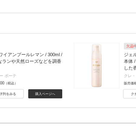
欠品
アンプールレマン / 300ml /
ジェル
希少なランや天然ローズなどを調香
本体
した
ー ボーテ
クレ・
300
（税込）
販売価
評判をみる
購入ページへ
ク