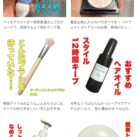
フィギアスケーター本田真凜さんプロデ
最近お気に入りのパウダーです！ パーフ
ュースで、店頭でもよく売れていて気に
ェクトダイアリーのお粉、新色のピンク
なったアイテムです
はより、血色感が
韓国アイドルのようなふんわりとけこむ
今年なくてはならなかったヘアケアアイ
チークの付け方をしたい方におすすめの
テムがこちら。 割と重めのオイルなので
ブラシです！ 小
つけすぎ注意で