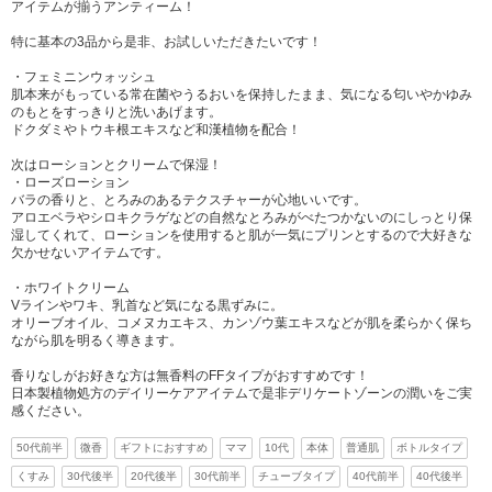
アイテムが揃うアンティーム！
特に基本の3品から是非、お試しいただきたいです！
・フェミニンウォッシュ
肌本来がもっている常在菌やうるおいを保持したまま、気になる匂いやかゆみ
のもとをすっきりと洗いあげます。
ドクダミやトウキ根エキスなど和漢植物を配合！
次はローションとクリームで保湿！
・ローズローション
バラの香りと、とろみのあるテクスチャーが心地いいです。
アロエベラやシロキクラゲなどの自然なとろみがべたつかないのにしっとり保
湿してくれて、ローションを使用すると肌が一気にプリンとするので大好きな
欠かせないアイテムです。
・ホワイトクリーム
Vラインやワキ、乳首など気になる黒ずみに。
オリーブオイル、コメヌカエキス、カンゾウ葉エキスなどが肌を柔らかく保ち
ながら肌を明るく導きます。
香りなしがお好きな方は無香料のFFタイプがおすすめです！
日本製植物処方のデイリーケアアイテムで是非デリケートゾーンの潤いをご実
感ください。
50代前半
微香
ギフトにおすすめ
ママ
10代
本体
普通肌
ボトルタイプ
くすみ
30代後半
20代後半
30代前半
チューブタイプ
40代前半
40代後半