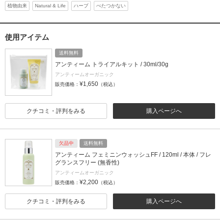
植物由来
Natural & Life
ハーブ
べたつかない
使用アイテム
送料無料
アンティーム トライアルキット / 30ml/30g
アンティームオーガニック
¥1,650
販売価格：
（税込）
クチコミ・評判をみる
購入ページへ
欠品中
送料無料
アンティーム フェミニンウォッシュFF / 120ml / 本体 / フレ
グランスフリー (無香性)
アンティームオーガニック
¥2,200
販売価格：
（税込）
クチコミ・評判をみる
購入ページへ