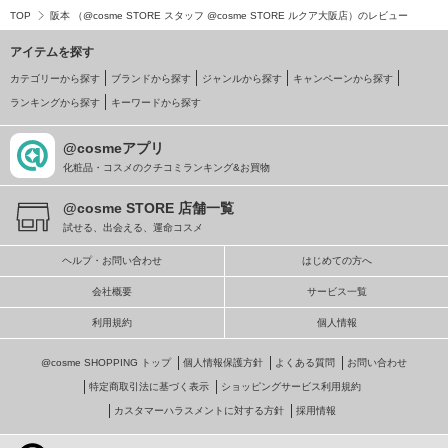
TOP
阪本 （@cosme STORE スタッフ @cosme STORE ルクア大阪店）のレビュー
アイテムを探す
カテゴリーから探す
ブランドから探す
ジャンルから探す
キャンペーンから探す
ランキングから探す
キーワードから探す
@cosmeアプリ
化粧品・コスメのクチコミランキング&お買物
@cosme STORE 店舗一覧
試せる、出会える、運命コスメ
ヘルプ・お問い合わせ
はじめての方へ
会社概要
サービス一覧
利用規約
個人情報
@cosme SHOPPING トップ
個人情報保護方針
よくある質問
お問い合わせ
特定商取引法に基づく表示
ショッピングサービス利用規約
カスタマーハラスメントに対する方針
採用情報