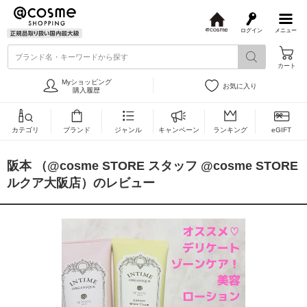
ログイン
メニュー
@
c
ブランド名・キーワードから探す
o
カート
s
m
Myショッピング
お気に入り
e
購入履歴
カテゴリ
ブランド
ジャンル
キャンペーン
ランキング
eGIFT
阪本 （@cosme STORE スタッフ @cosme STORE
ルクア大阪店）のレビュー