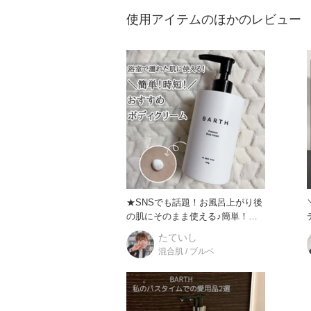
使用アイテムのほかのレビュー
★SNSでも話題！お風呂上がり後
の肌にそのまま使える♪簡単！時
短！ボディクリーム★ 『B
たていし
混合肌 / ブルベ