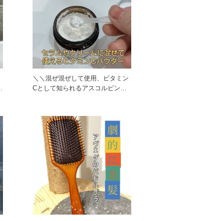
ア
＼＼混ぜ混ぜして使用、ビタミン
ン
Cとして知られるアスコルビン酸
を100%使用したパウダー／／