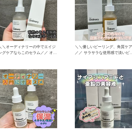
＼＼オーディナリーの中でエイジ
＼＼優しいピーリング、角質ケ
ングケアならこのセラム／／ オー
／／ サラサラな使用感で淡いピ
ルインワン美容液と言われて
ク色のセラムで見た目にもカワ