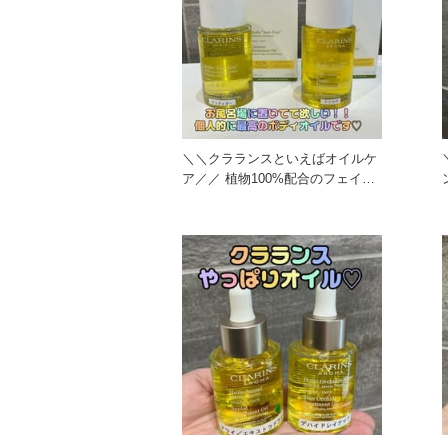
＼＼クラランスといえばオイルケ
ア／／ 植物100%配合のフェイス
用、ボディ用のトリートメン