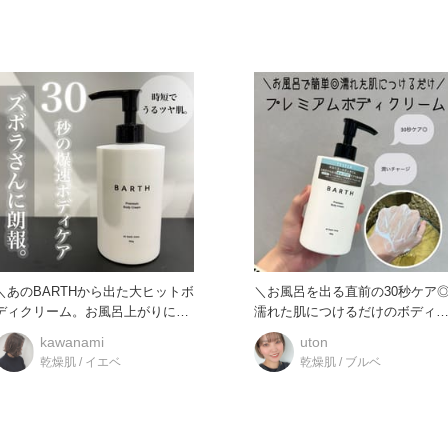
＼あのBARTHから出た大ヒットボ
＼お風呂を出る直前の30秒ケア
ディクリーム。お風呂上がりに30
濡れた肌につけるだけのボディ
秒でうるつやもっちり肌／
ア誕生／ 今回ご紹介す
kawanami
uton
乾燥肌 / イエベ
乾燥肌 / ブルベ