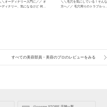
＼＼オーディナリー入門に／／ オ
＼＼毛穴を気にしている！そん
ーディナリー、気になるけど 何か
方へ／／ 毛穴周りのトラブルっ
ら使ったらいいか分からない
暑くなると気になりますよねぇ
すべての美容部員・美容のプロのレビューをみる
@cosme STORE 店舗一覧