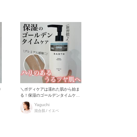
◎
＼ボディケアは濡れた肌から始ま
ケ
る！保湿のゴールデンタイムケア
でハリのあるうるツヤボディに！
Yaguchi
混合肌 / イエベ