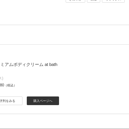
ミアムボディクリーム at bath
ス)
980
（税込）
評判をみる
購入ページへ