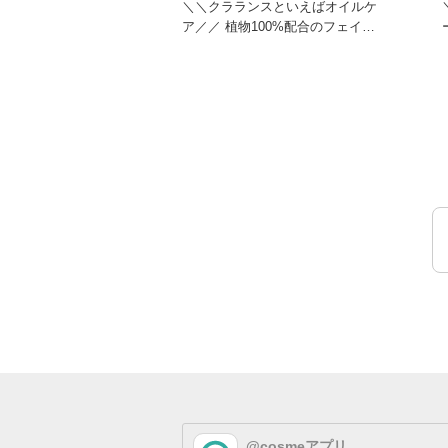
＼＼クラランスといえばオイルケ
ア／／ 植物100%配合のフェイス
用、ボディ用のトリートメン
@cosmeアプリ