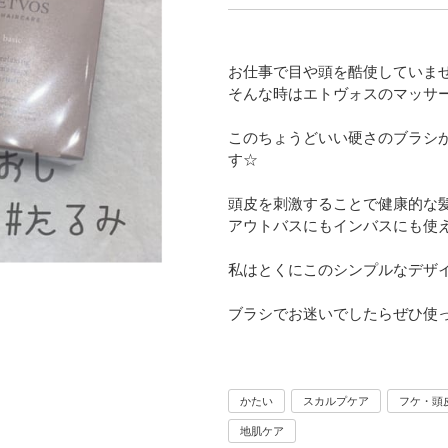
お仕事で目や頭を酷使していま
そんな時はエトヴォスのマッサ
このちょうどいい硬さのブラシ
す☆
頭皮を刺激することで健康的な
アウトバスにもインバスにも使え
私はとくにこのシンプルなデザ
ブラシでお迷いでしたらぜひ使
かたい
スカルプケア
フケ・頭
地肌ケア