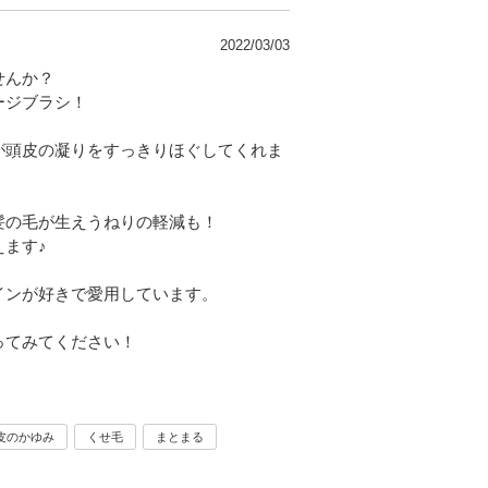
2022/03/03
せんか？
ージブラシ！
が頭皮の凝りをすっきりほぐしてくれま
髪の毛が生えうねりの軽減も！
ます♪
インが好きで愛用しています。
ってみてください！
皮のかゆみ
くせ毛
まとまる