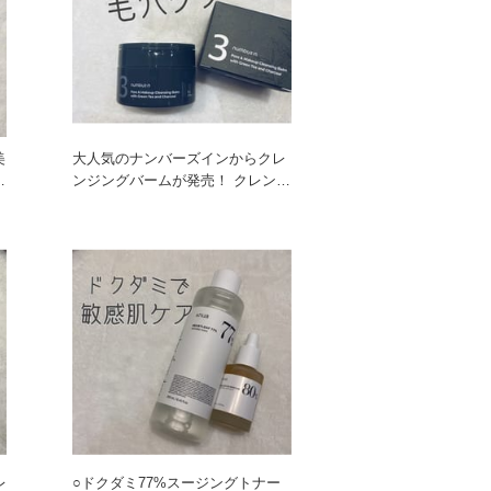
美
大人気のナンバーズインからクレ
お
ンジングバームが発売！ クレンジ
ングから毛穴パックまで一
レ
○ドクダミ77%スージングトナー