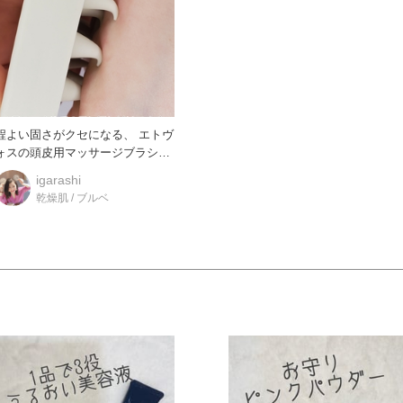
程よい固さがクセになる、 エトヴ
ォスの頭皮用マッサージブラシ！
顔と頭は１枚の皮膚で繋が
igarashi
乾燥肌 / ブルベ