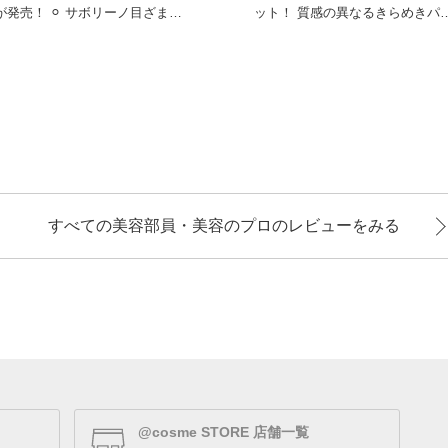
発売！ ⚪︎ サボリーノ目ざまシ
ット！ 質感の異なるきらめきパウ
ート パイナップルティ
ダーと、こだわりの
すべての美容部員・美容のプロのレビューをみる
@cosme STORE 店舗一覧