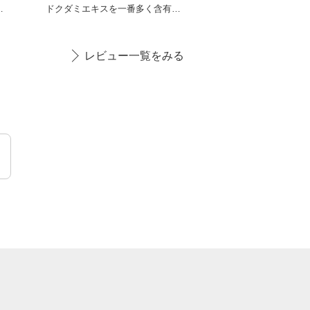
ドクダミエキスを一番多く含有
し、肌トラブルに優れた鎮静
レビュー一覧をみる