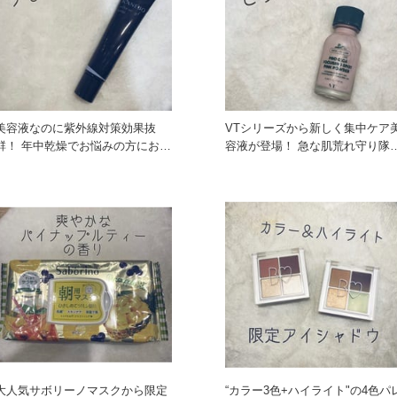
美容液なのに紫外線対策効果抜
VTシリーズから新しく集中ケア
群！ 年中乾燥でお悩みの方におす
容液が登場！ 急な肌荒れ守り隊
すめのUV美容液です。 S
守りピンクパウダー 大
大人気サボリーノマスクから限定
“カラー3色+ハイライト"の4色パ