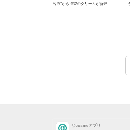
容液"から待望のクリームが新登
が
場！ べたつかず馴染みや
@cosmeアプリ