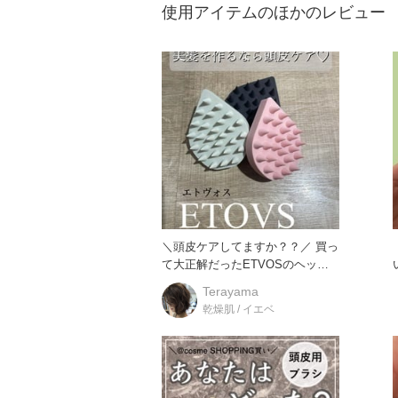
使用アイテムのほかのレビュー
＼頭皮ケアしてますか？？／ 買っ
て大正解だったETVOSのヘッド
い！
ブラシ！ 実は
Terayama
乾燥肌 / イエベ