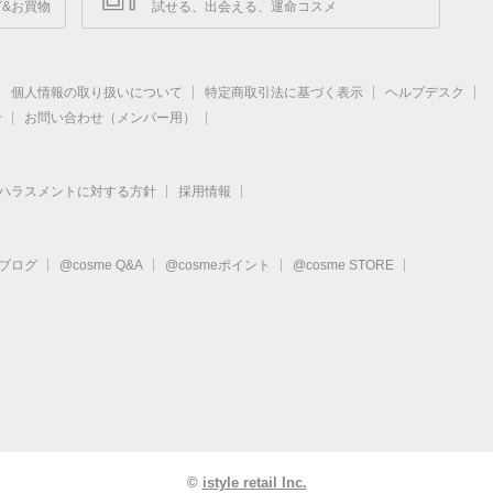
&お買物
試せる、出会える、運命コスメ
個人情報の取り扱いについて
特定商取引法に基づく表示
ヘルプデスク
せ
お問い合わせ（メンバー用）
ハラスメントに対する方針
採用情報
eブログ
@cosme Q&A
@cosmeポイント
@cosme STORE
©
istyle retail Inc.