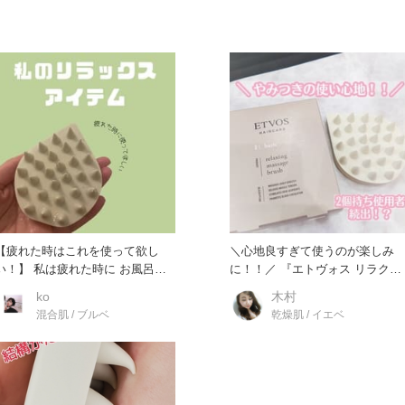
【疲れた時はこれを使って欲し
＼心地良すぎて使うのが楽しみ
】 私は疲れた時に お風呂で
に！！／ 『エトヴォス リラクシ
使ってます！
ングマッサージブラシ』
ko
木村
混合肌 / ブルベ
乾燥肌 / イエベ