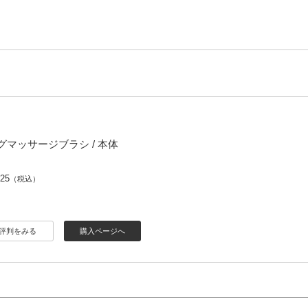
マッサージブラシ / 本体
925
（税込）
評判をみる
購入ページへ