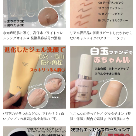
水光透明肌に導く、高保水ブライトクレ
リアル愛用品♪ 何度リピートしたかわから
ンジングオイル★ 発酵美容成分の酒粕エ
ないキャンメイクのクリーミータッチラ
キスやビフィズ
イナー全色スウ
\ 顎下のザラつきなどないですか？？ / 白
＼こんなの待ってた／ グルタチオン（整
いプツプツの原因は角栓由来の『毛
肌・保湿）配合で素肌まで白玉肌に♪ 今っ
山』？！ そん
ぽ肌を叶える