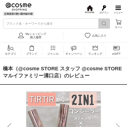
ログイン
メニュー
@
c
ブランド名・キーワードから探す
o
カート
s
m
Myショッピング
お気に入り
e
購入履歴
カテゴリ
ブランド
ジャンル
キャンペーン
ランキング
eGIFT
橋本（@cosme STORE スタッフ @cosme STORE
マルイファミリー溝口店）のレビュー