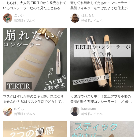
こちらは、大人気 TIR TIRから発売されて
売り切れ続出してたあのコンシーラー！
いるコンシーラーなので見たことある方
美肌フィルターをつけたような仕上がり
も多いの
に！ スティッ
こいけ
はしもと
普通肌 / ブルベ
乾燥肌 / イエベ
マスクはずした時のニキビ跡、気になり
＼SNSでバズり中！！加工アプリ不要の
ませんか？ 私はマスク生活でどうしても
美肌が叶う万能コンシーラー！！／ 優秀
蒸れてニキ
なのはフ
のぐち
kawanami
普通肌 / ブルベ
乾燥肌 / イエベ