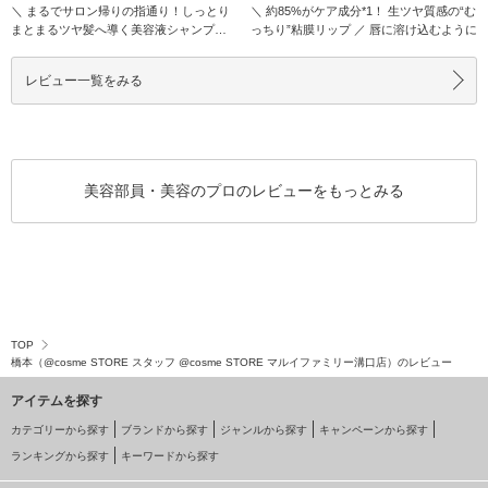
＼ まるでサロン帰りの指通り！しっとり
＼ 約85%がケア成分*1！ 生ツヤ質感の“む
まとまるツヤ髪へ導く美容液シャンプー
っちり”粘膜リップ ／ 唇に溶け込むように
／ コスメデ
レビュー一覧をみる
美容部員・美容のプロのレビューをもっとみる
TOP
橋本（@cosme STORE スタッフ @cosme STORE マルイファミリー溝口店）のレビュー
アイテムを探す
カテゴリーから探す
ブランドから探す
ジャンルから探す
キャンペーンから探す
ランキングから探す
キーワードから探す