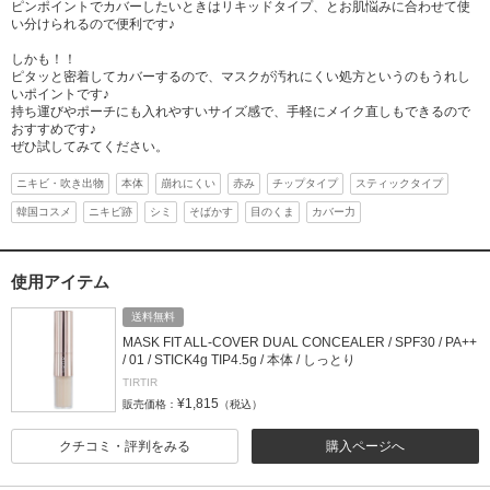
ピンポイントでカバーしたいときはリキッドタイプ、とお肌悩みに合わせて使
い分けられるので便利です♪
しかも！！
ピタッと密着してカバーするので、マスクが汚れにくい処方というのもうれし
いポイントです♪
持ち運びやポーチにも入れやすいサイズ感で、手軽にメイク直しもできるので
おすすめです♪
ぜひ試してみてください。
ニキビ・吹き出物
本体
崩れにくい
赤み
チップタイプ
スティックタイプ
韓国コスメ
ニキビ跡
シミ
そばかす
目のくま
カバー力
使用アイテム
送料無料
MASK FIT ALL-COVER DUAL CONCEALER / SPF30 / PA++
/ 01 / STICK4g TIP4.5g / 本体 / しっとり
TIRTIR
¥1,815
販売価格：
（税込）
クチコミ・評判をみる
購入ページへ