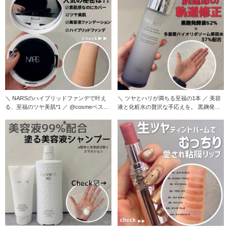
＼ NARSのハイブリッドファンデで叶え
＼ ツヤとハリが満ちる至福の1本 ／ 美容
る、至福のツヤ美肌*1 ／ @cosmeベスト
液と化粧水の贅沢な手応えを。 黒麹発酵
コ
の力で