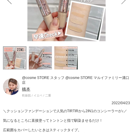
@cosme STORE スタッフ @cosme STORE マルイファミリー溝口
店
橋本
乾燥肌 / イエベ / 二重
2022/04/23
＼クッションファンデーションで人気のTIRTIRから2IN1のコンシーラーが♪／
気になるところに直接塗ってトントンと指で馴染ませるだけ！
広範囲をカバーしたいときはスティックタイプ。