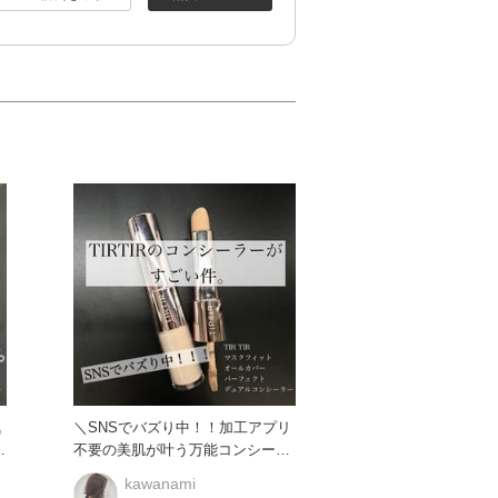
気
＼SNSでバズり中！！加工アプリ
不要の美肌が叶う万能コンシーラ
ー！！／ 優秀なのはフ
kawanami