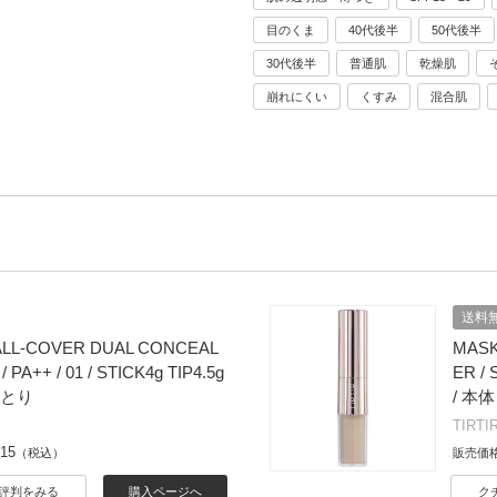
目のくま
40代後半
50代後半
30代後半
普通肌
乾燥肌
崩れにくい
くすみ
混合肌
送料
 ALL-COVER DUAL CONCEAL
MASK
/ PA++ / 01 / STICK4g TIP4.5g
ER / 
っとり
/ 本体
TIRTI
815
（税込）
販売価
評判をみる
購入ページへ
ク