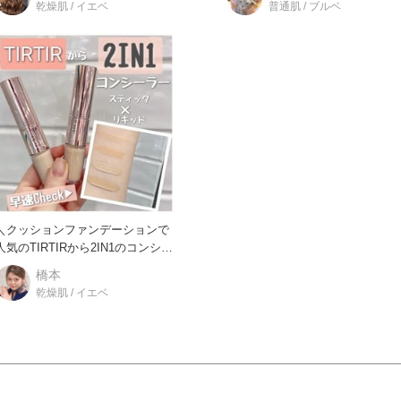
乾燥肌 / イエベ
普通肌 / ブルベ
＼クッションファンデーションで
人気のTIRTIRから2IN1のコンシー
ラーが♪／ 気
橋本
乾燥肌 / イエベ