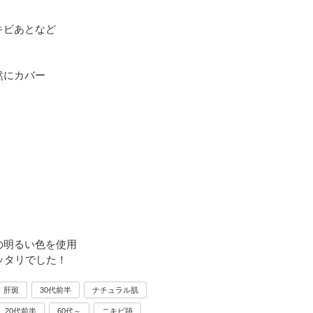
キビあとなど
。
然にカバー
の明るい色を使用
ッタリでした！
肝斑
30代前半
ナチュラル肌
20代前半
60代～
ニキビ跡