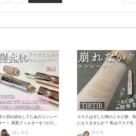
売り切れ続出してたあのコンシー
マスクはずした時のニキビ跡、
ラー！ 美肌フィルターをつけたよ
になりませんか？ 私はマスク生活
うな仕上がりに！ スティッ
でどうしても蒸れてニキ
はしもと
のぐち