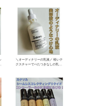
ル
＼オーディナリーの乳液／ 軽いテ
クスチャーでべたつきなしの乳液
です！ べたつく感触が苦手