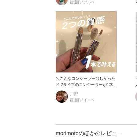
普通肌 / ブルベ
＼こんなコンシーラー欲しかった
／ 2タイプのコンシーラーが1本
に！ スティックタイ
戸部
普通肌 / イエベ
morimotoのほかのレビュー