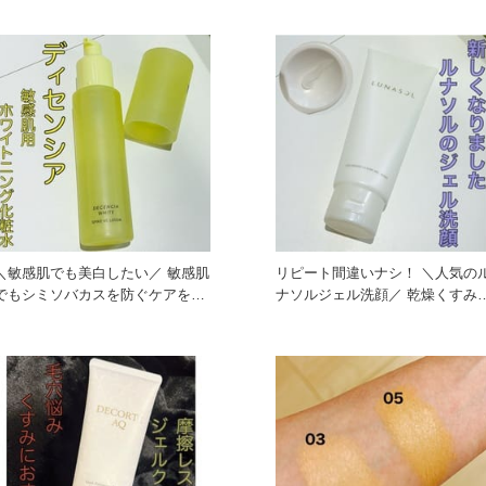
＼敏感肌でも美白したい／ 敏感肌
リピート間違いナシ！ ＼人気の
でもシミソバカスを防ぐケアをし
ナソルジェル洗顔／ 乾燥くすみや
たい方 透明感がほしい方に
角栓が気に