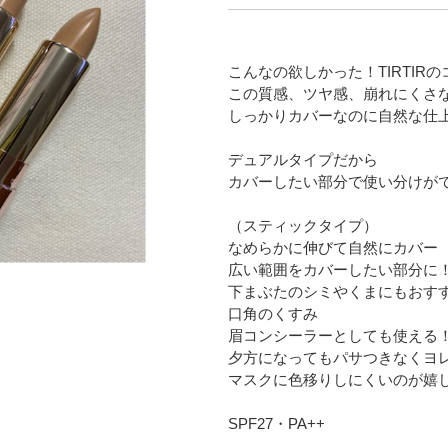
こんなの欲しかった！TIRTIR
この質感、ツヤ感、崩れにくさ
しっかりカバーなのに自然な仕
デュアルタイプだから
カバーしたい部分で使い分けが
（スティックタイプ）
なめらかに伸びて自然にカバー
広い範囲をカバーしたい部分に
下まぶたのシミやくまにもおす
口角のくすみ
眉コンシーラーとしても使える
夕方になってもパサつきなくヨ
マスクに色移りしにくいのが嬉
SPF27・PA++