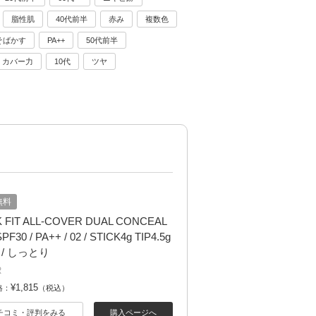
脂性肌
40代前半
赤み
複数色
そばかす
PA++
50代前半
カバー力
10代
ツヤ
無料
 FIT ALL-COVER DUAL CONCEAL
SPF30 / PA++ / 02 / STICK4g TIP4.5g
 / しっとり
R
¥1,815
格：
（税込）
チコミ・評判をみる
購入ページへ