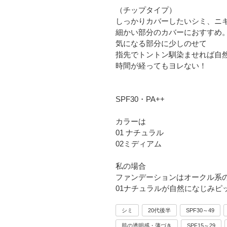
（チップタイプ）
しっかりカバーしたいシミ、ニ
細かい部分のカバーにおすすめ
気になる部分に少しのせて
指先でトントン馴染ませれば自
時間が経ってもヨレない！
SPF30・PA++
カラーは
01 ナチュラル
02ミディアム
私の場合
ファンデーションはオークル系
01ナチュラルが自然になじみピ
シミ
20代後半
SPF30～49
肌の透明感・薄づき
SPF15～29