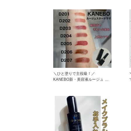
＼ひと塗りで主役級！／
KANEBO新・美容液ルージュ 一
目惚れカラーは？ イエベ・ブル