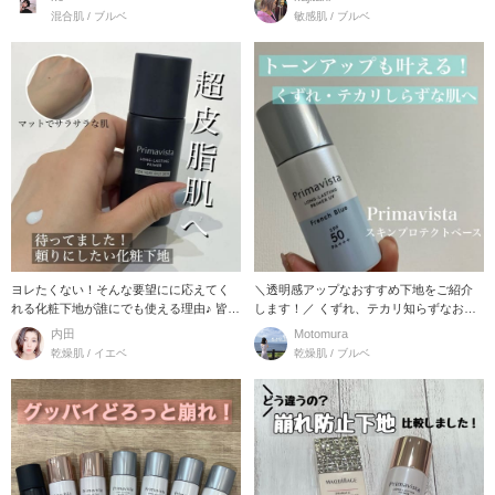
混合肌 / ブルベ
敏感肌 / ブルベ
ヨレたくない！そんな要望にに応えてく
＼透明感アップなおすすめ下地をご紹介
れる化粧下地が誰にでも使える理由♪ 皆さ
します！／ くずれ、テカリ知らずなお肌
ま1度は目に
に導く
内田
Motomura
乾燥肌 / イエベ
乾燥肌 / ブルベ