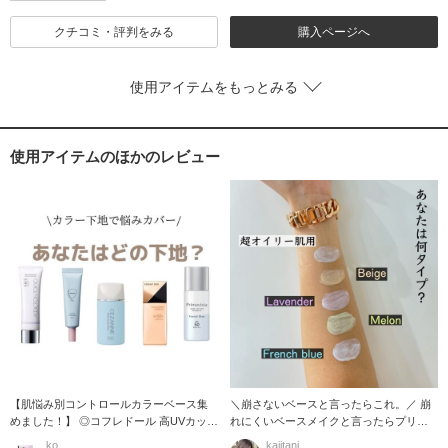
クチコミ・評判をみる
購入ページへ
使用アイテムをもっとみる
使用アイテムのほかのレビュー
【肌悩み別コントロールカラーベース集
＼崩さないベースと言ったらこれ。／ 崩
めました！】 ◎コフレドール 高UVカット
れにくいベースメイクと言ったらプリマ
でサ
ヴィスタ。
ko
kajitani