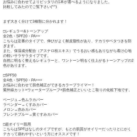
お悩みに合わせてよりピッタリの1本が選べるようになりました。
比較してみたのでご覧下さい(^^)
まず大きく分けて3種類に分かれます！
□レギュラー&トーンアップ
全2色・SPF20・PA++
こちらは定番のタイプで、伸びがよく耐皮脂性があり、テカリやベタつきを防
ぎます。
また、保湿成分配合（アスナロ枝エキス）でうるおい感もありながら着け心地
の軽いサラサラタイプです。
自然に明るく整えるレギュラーと、ワントーン明るく仕上がるトーンアップの2
色があります。
□SPF50
全4色・SPF50・PA+++
お悩みに合わせて肌色補正ができるカラープライマー！
紫外線カット×ウォータープルーフ×肌色補正といいとこ取りの化粧下地です。
ベージュ→色ムラカバー
ラベンダー→くすみカバー
メロン→赤みカバー
フレンチブルー→黄ぐすみカバー
□超オイリー肌用
こちらはSPFはなしのタイプですが、もとの肌質がオイリーだったりとにかく
テカって崩れやすいという方にオススメです！