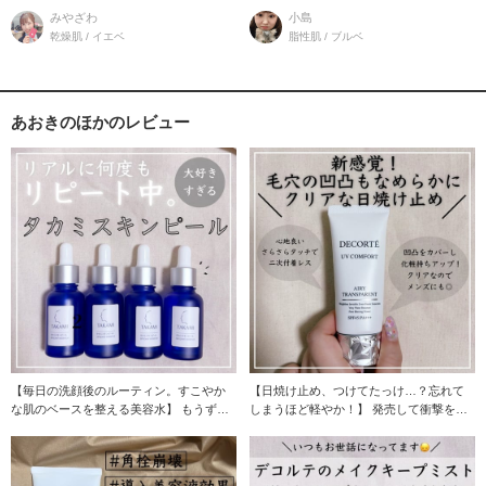
悩みが店頭
ーアル！
みやざわ
小島
乾燥肌 / イエベ
脂性肌 / ブルベ
あおきのほかのレビュー
【毎日の洗顔後のルーティン。すこやか
【日焼け止め、つけてたっけ…？忘れて
な肌のベースを整える美容水】 もうずっ
しまうほど軽やか！】 発売して衝撃を受
と続けて使って
けました。 長