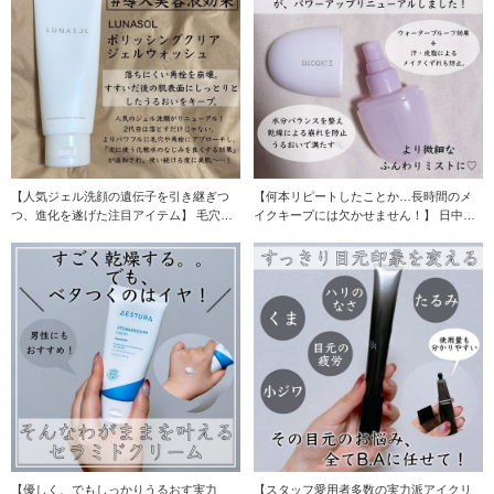
【人気ジェル洗顔の遺伝子を引き継ぎつ
【何本リピートしたことか…長時間のメ
つ、進化を遂げた注目アイテム】 毛穴の
イクキープには欠かせません！】 日中の
目立ちやごわつ
乾燥もメイク崩
【優しく、でもしっかりうるおす実力
【スタッフ愛用者多数の実力派アイクリ