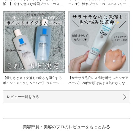
派！】 今まで色々な韓国ブランドのスキ
ーム★】 憧れブランドPOLA B.Aシリーズ
ンケアを試してき
のアイ
【優しさとメイク落ちの良さを両立する
【サラサラ毛穴レス*肌が叶うスキンケア
ポイントメイクリムーバー】 ラロッシュ
バーム】 20代の頃はあまり気にならなか
ポゼと言ったら
った毛穴。
レビュー一覧をみる
美容部員・美容のプロのレビューをもっとみる