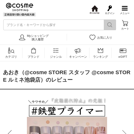
ログイン
メニュー
@
c
ブランド名・キーワードから探す
o
カート
s
m
Myショッピング
お気に入り
e
購入履歴
カテゴリ
ブランド
ジャンル
キャンペーン
ランキング
eGIFT
あおき（@cosme STORE スタッフ @cosme STOR
E ルミネ池袋店）のレビュー