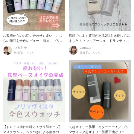
お客様からのお問い合わせも多い、こち
店頭でもよく質問がある2品を比較してみ
らの商品を全色レビュー！ 現在、プリマ
ました！ ・マキアージュ ドラマティッ
ヴィスタ
クス
つるおか
yamada
敏感肌 / ブルベ
乾燥肌 / ブルベ
【ドロドロ崩れの味方！サラ肌キープ】
＼超オイリー肌用、キターーー！／ プリ
マスクやムレ、ベタつきによる崩れのお
マヴィスタ超オイリー肌用下地がリニュ