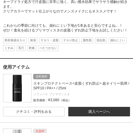
キープドライ処方で汗皮脂に非常に強く、高い撥水効果でサラサラ感触が続き
ます。
クリアカラーでマット仕上がりなのでメンズメイクにもオススメです！
これからの季節に向けても、崩れにくい下地が1本あると安心ですよね…！
ぜひ！進化を続けるプリマヴィスタの皮脂くずれ防止下地をお試しください！
美容液成分入り
保湿
テカリ・皮脂
テカり防止
脂性肌
混合肌
崩れにくい
くすみ
毛穴
乾燥
べたつかない
使用アイテム
送料無料
スキンプロテクトベース<皮脂くずれ防止> 超オイリー肌用 /
SPF10 / PA++ / 25ml
ソフィーナ プリマヴィスタ
¥3,080
販売価格：
（税込）
クチコミ・評判をみる
購入ページへ
欠品中