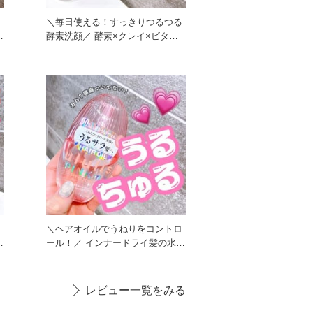
き
＼毎日使える！すっきりつるつる
酵素洗顔／ 酵素×クレイ×ビタミ
ンC配合の洗顔！ 酵素
も
＼ヘアオイルでうねりをコントロ
ール！／ インナードライ髪の水分
量に着目し、うねりやく
レビュー一覧をみる