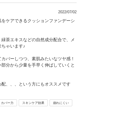
2022/07/02
肌をケアできるクッションファンデーシ
、緑茶エキスなどの自然成分配合で、メ
ちゃいます♪
てカバーしつつ、素肌みたいなツヤ感！
い部分から少量を手早く伸ばしていくと
心配、、、という方にもオススメです
カバー力
スキンケア効果
崩れにくい