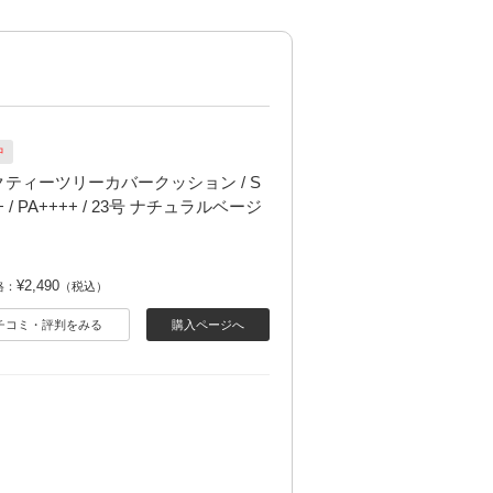
中
ティーツリーカバークッション / S
+ / PA++++ / 23号 ナチュラルベージ
¥2,490
格：
（税込）
チコミ・評判をみる
購入ページへ