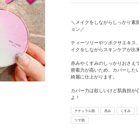
＼メイクをしながらしっかり素
ョン／
ティーツリーやツボクサエキス
イクをしながらスキンケアが出来
赤みやくすみのしっかりおさえ
密着力が高いため、カバーした
綺麗に仕上がります。
カバー力は欲しいけど肌負担が
よ！
ナチュラル肌
赤み
くすみ
ツヤ肌