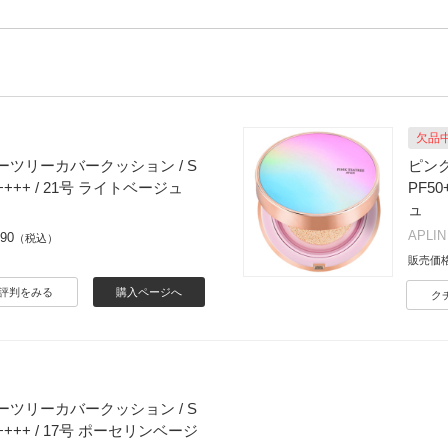
欠品
ツリーカバークッション / S
ピンク
PA++++ / 21号 ライトベージュ
PF50
ュ
APLIN
490
（税込）
販売価
評判をみる
購入ページへ
ク
ツリーカバークッション / S
PA++++ / 17号 ポーセリンベージ