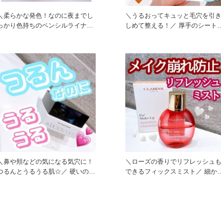
＼柔らかな発色！なのに夜までし
＼うるおってキュッと毛穴を引
っかり色持ちのペンシルライナー
しめて整える！／ 厚手のシートが
／ なじみのよいニュアン
ぴったりとフィットして
＼鼻や頬などの気になる気穴に！
＼ローズの香りでリフレッシュ
つるんとうるうる肌☆／ 硬いの
できるフィックスミスト／ 細かい
か！？と思いきや、肌に乗
霧で瞬時に肌をみず