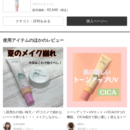
VT(ブイティー)
¥2,640
販売価格：
（税込）
クチコミ・評判をみる
購入ページへ
使用アイテムのほかのレビュー
＼肌荒れの強い味方／ VTコスメで崩れな
トーンアップ＋UVカット＋CICAの3つの
いベース作りを！！！ メイクしながら肌
機能。 CICA成分で肌に優しく使えるトー
荒れ
yamada
abiru
乾燥肌 / ブルベ
混合肌 / イエベ