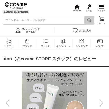
ログイン
メニュー
@
c
ブランド名・キーワードから探す
o
カート
s
m
Myショッピング
お気に入り
e
購入履歴
カテゴリ
ブランド
ジャンル
キャンペーン
ランキング
eGIFT
uton（@cosme STORE スタッフ）のレビュー