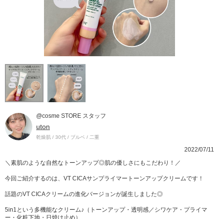
@cosme STORE スタッフ
uton
乾燥肌 / 30代 / ブルベ / 二重
2022/07/11
＼素肌のような自然なトーンアップ◎肌の優しさにもこだわり！／
今回ご紹介するのは、VT CICAサンプライマートーンアップクリームです！
話題のVT CICAクリームの進化バージョンが誕生しました◎
5in1という多機能なクリーム♪（トーンアップ・透明感／シワケア・プライマ
ー・化粧下地・日焼け止め）