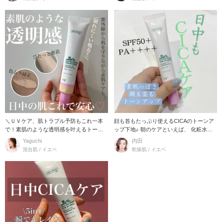
＼ＵＶケア、肌トラブル予防もこれ一本
顔も首もたっぷり使えるCICAのトーンア
で！素肌のような透明感を叶えるトーン
ップ下地♪ 朝のケアといえば、 化粧水、
アップクリーム！／
乳液、日
Yaguchi
内田
混合肌 / イエベ
乾燥肌 / イエベ