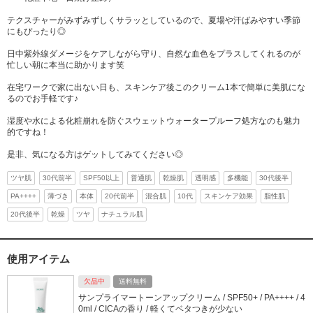
テクスチャーがみずみずしくサラッとしているので、夏場や汗ばみやすい季節
にもぴったり◎
日中紫外線ダメージをケアしながら守り、自然な血色をプラスしてくれるのが
忙しい朝に本当に助かります笑
在宅ワークで家に出ない日も、スキンケア後このクリーム1本で簡単に美肌にな
るのでお手軽です♪
湿度や水による化粧崩れを防ぐスウェットウォータープルーフ処方なのも魅力
的ですね！
是非、気になる方はゲットしてみてください◎
ツヤ肌
30代前半
SPF50以上
普通肌
乾燥肌
透明感
多機能
30代後半
PA++++
薄づき
本体
20代前半
混合肌
10代
スキンケア効果
脂性肌
20代後半
乾燥
ツヤ
ナチュラル肌
使用アイテム
欠品中
送料無料
サンプライマートーンアップクリーム / SPF50+ / PA++++ / 4
0ml / CICAの香り / 軽くてベタつきが少ない