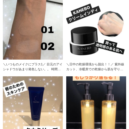
＼いつものメイクにプラス1／ 目元のアイ
＼日中の乾燥環境から脱出！！／ 紫外線
シャドウがあまり発色しない。。 時間が
カット、冷暖房での乾燥から肌を守りま
経つ
す！！ 下地