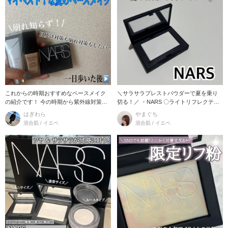
これからの時期おすすめなベースメイク
＼サラサラプレストパウダーで夏を乗り
の紹介です！ 今の時期から紫外線対策か
切る！／ ・NARS 〇ライトリフレクティ
なり大切になっ
ング
はぎわら
やまぐち
混合肌 / イエベ
混合肌 / イエベ