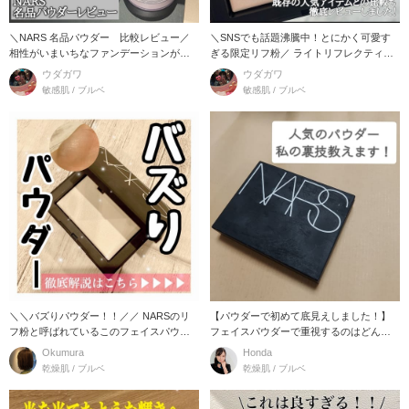
＼NARS 名品パウダー 比較レビュー／
＼SNSでも話題沸騰中！とにかく可愛す
相性がいまいちなファンデーションがな
ぎる限定リフ粉／ ライトリフレクティン
いっ！
グ プリ
ウダガワ
ウダガワ
敏感肌 / ブルベ
敏感肌 / ブルベ
＼＼バズりパウダー！！／／ NARSのリ
【パウダーで初めて底見えしました！】
フ粉と呼ばれているこのフェイスパウダ
フェイスパウダーで重視するのはどんな
ー！
こと？
Okumura
Honda
乾燥肌 / ブルベ
乾燥肌 / ブルベ