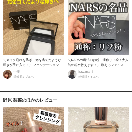
＼メイク崩れを防ぎ、光を当てたような
＼NARSの魔法のお粉…通称リフ粉！大人
輝きが手に入る！／ ファンデーションの
気の秘密教えます！／ 数あるフェイスパ
仕上がりを
ウダー
中里
kawanami
乾燥肌 / ブルベ
乾燥肌 / イエベ
野原 梨菜のほかのレビュー