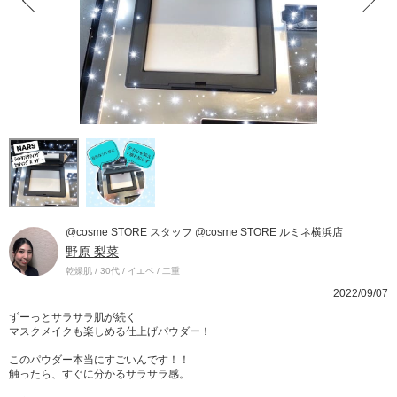
@cosme STORE スタッフ @cosme STORE ルミネ横浜店
野原 梨菜
乾燥肌 / 30代 / イエベ / 二重
2022/09/07
ずーっとサラサラ肌が続く
マスクメイクも楽しめる仕上げパウダー！
このパウダー本当にすごいんです！！
触ったら、すぐに分かるサラサラ感。