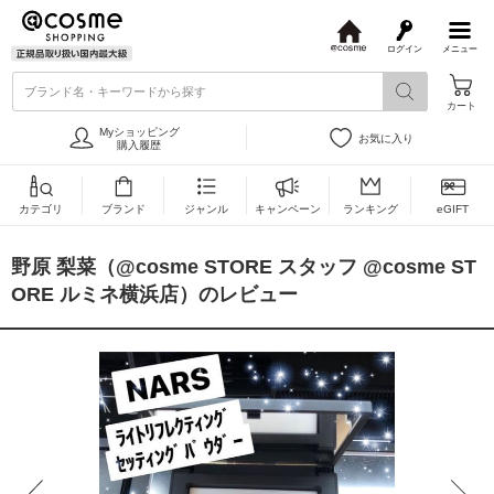
ログイン
メニュー
@
c
ブランド名・キーワードから探す
o
カート
s
m
Myショッピング
お気に入り
e
購入履歴
カテゴリ
ブランド
ジャンル
キャンペーン
ランキング
eGIFT
野原 梨菜（@cosme STORE スタッフ @cosme ST
ORE ルミネ横浜店）のレビュー