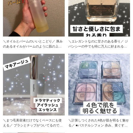
＼オイルとバームのいいとこどり／ 厚み
＼エレガントなのに甘さのある香り／ ジ
のあるオイルがバームのように肌の上で
バンシーの中でも特に万人に好まれる香
溶けて広が
り！！
＼まつ毛美容液だけでなくベースにも使
＼計算しつくされた4色が肌を明るく魅せ
える／ ブラシとチップがついてるので、
る／ ■パステルシフォン 赤み、黄ぐすみ
まつ毛と生
の色