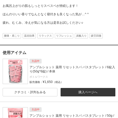
お風呂上がりの肌もしっとりスベスベが持続します！
ほんのりいい香りでなんとなく寝付きも良くなった気が…^ ^
疲れ、むくみ、冷えが気になる方は是非お試しください♪
腰痛・肩こり
温浴効果
リラックス
リフレッシュ
炭酸入り
疲労回復
使用アイテム
欠品中
アンプルショット 薬用 リセットスパ バスタブレット / 6錠入
り(50g*6錠) / 本体
ボトルワークス
¥1,650
販売価格：
（税込）
クチコミ・評判をみる
購入ページへ
欠品中
アンプルショット 薬用 リセットスパ バスタブレット / 50g /