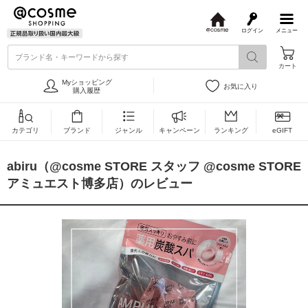
ログイン
メニュー
@
c
ブランド名・キーワードから探す
o
カート
s
m
Myショッピング
お気に入り
e
購入履歴
カテゴリ
ブランド
ジャンル
キャンペーン
ランキング
eGIFT
abiru（@cosme STORE スタッフ @cosme STORE
アミュエスト博多店）のレビュー