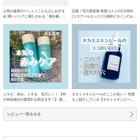
人気の薬用ローションこんな人におすす
話題！毛穴美容液 韓国コスメのCOSRX
め 潤いバリアに満たされる「美白糖」を
(コスアールエックス) 純粋ビタミンCを高
配合し
含量さ
ニキビ、赤み、くすみ、毛穴に！！ 【W
タカミスキンピールのここが良い！ 何度
の有効成分が肌荒れを防ぎます！】 繰り
もご紹介している【タカミスキンピー
返すニキビ
ル】 個人的にも
レビュー一覧をみる