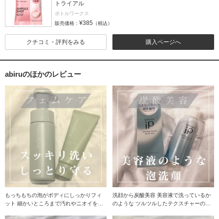
トライアル
ボトルワークス
¥385
販売価格：
（税込）
クチコミ・評判をみる
購入ページへ
abiruのほかのレビュー
もっちもちの泡がボディにしっかりフィ
洗顔から炭酸美容 美容液で洗っているか
ット 細かいところまで汚れやニオイを吸
のような ツルツルしたテクスチャーの泡
着し落とします
です！