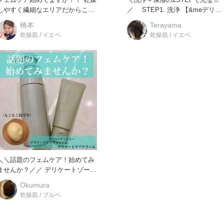
しやすく繊細なエリアだからこそ
／ STEP1. 洗浄 【&meデリケ
ケアが必要なんです！！
ートケアウォ
橋本
Terayama
乾燥肌 / イエベ
乾燥肌 / イエベ
＼＼話題のフェムケア！始めてみ
せんか？／／ デリケートゾーン
用のソープやクリームが
Okumura
乾燥肌 / ブルベ