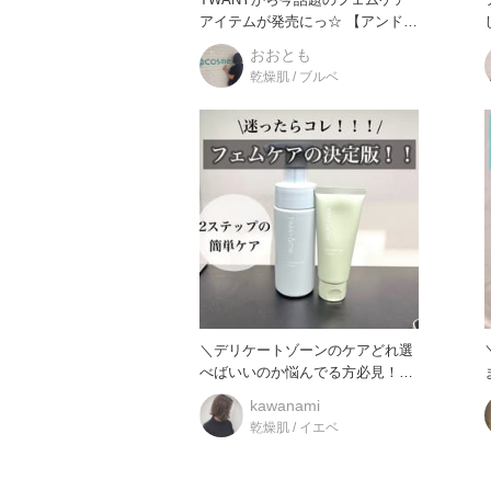
アイテムが発売にっ☆ 【アンドミ
ーデリケートケアウォ
おおとも
乾燥肌 / ブルベ
＼デリケートゾーンのケアどれ選
べばいいのか悩んでる方必見！！
ま
フェムケアの決定版★／ ス
kawanami
乾燥肌 / イエベ