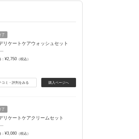
終了
e デリケートケアウォッシュセット
ー
¥2,750
格：
（税込）
チコミ・評判をみる
購入ページへ
終了
e デリケートケアクリームセット
ー
¥3,080
格：
（税込）