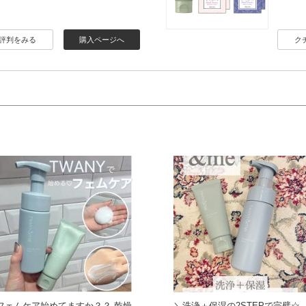
評判をみる
購入ページへ
ク
フェムケア始めてますか？？ 乾燥
＼洗浄＋保湿の2STEPで完璧☆