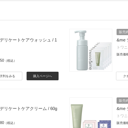
販売
デリケートケアウォッシュ / 1
&m
トワニ
販売価
750
（税込）
評判をみる
購入ページへ
ク
販売
デリケートケアクリーム / 60g
&m
トワニ
080
（税込）
販売価