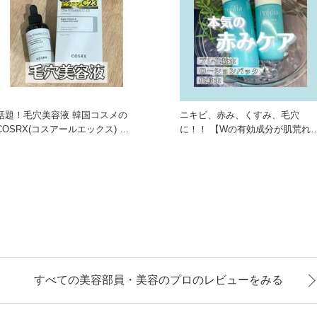
話題！毛穴美容液 韓国コスメの
ニキビ、赤み、くすみ、毛穴
COSRX(コスアールエックス) 純
に！！ 【Wの有効成分が肌荒れを
粋ビタミンCを高含量さ
防ぎます！】 繰り返すニキビ
すべての美容部員・美容のプロのレビューをみる