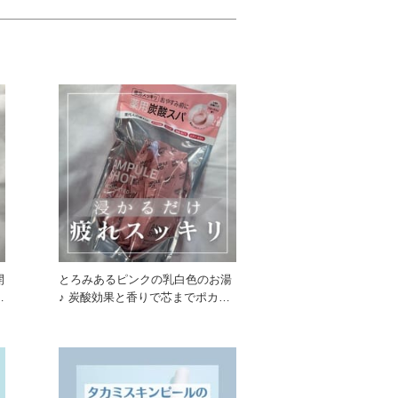
開
とろみあるピンクの乳白色のお湯
♪ 炭酸効果と香りで芯までポカポ
カです！ 今日は疲れ