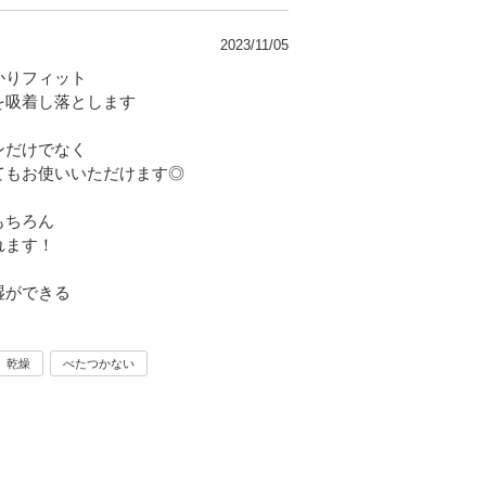
2023/11/05
かりフィット
を吸着し落とします
ンだけでなく
てもお使いいただけます◎
もちろん
れます！
湿ができる
乾燥
べたつかない