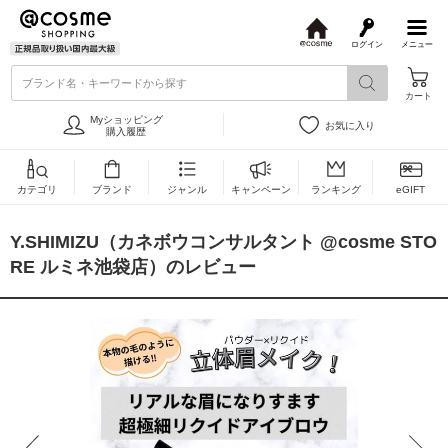
ログイン
メニュー
@
c
ブランド名・キーワードから探す
o
カート
s
m
Myショッピング
お気に入り
e
購入履歴
カテゴリ
ブランド
ジャンル
キャンペーン
ランキング
eGIFT
Y.SHIMIZU（カネボウコンサルタント @cosme STO
RE ルミネ池袋店）のレビュー