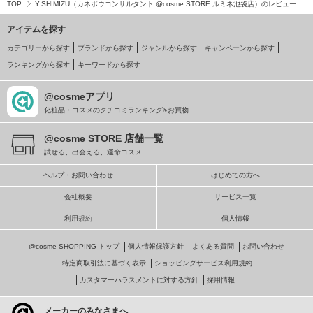
TOP
Y.SHIMIZU（カネボウコンサルタント @cosme STORE ルミネ池袋店）のレビュー
アイテムを探す
カテゴリーから探す
ブランドから探す
ジャンルから探す
キャンペーンから探す
ランキングから探す
キーワードから探す
@cosmeアプリ
化粧品・コスメのクチコミランキング&お買物
@cosme STORE 店舗一覧
試せる、出会える、運命コスメ
ヘルプ・お問い合わせ
はじめての方へ
会社概要
サービス一覧
利用規約
個人情報
@cosme SHOPPING トップ
個人情報保護方針
よくある質問
お問い合わせ
特定商取引法に基づく表示
ショッピングサービス利用規約
カスタマーハラスメントに対する方針
採用情報
メーカーのみなさまへ