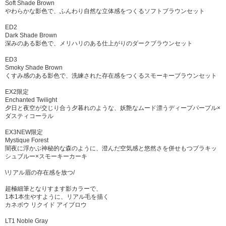
Soft Shade Brown
やわらかな影色で、ふんわり自然な立体感をつくるソフトブラウンセット
ED2
Dark Shade Brown
深みのある影色で、メリハリのある仕上がりのダークブラウンセット
ED3
Smoky Shade Brown
くすみ感のある影色で、洗練された存在感をつくるスモーキーブラウンセット
EX2限定
Enchanted Twilight
夕日と夜空が交じり合う夕暮れのような、妖艶なムード漂うディープパープル×
ダスティコーラル
EX3NEW限定
Mystique Forest
闇夜に浮かぶ神秘的な森のように、澄んだ空気感と悠然さを併せもつブラキッ
シュブルー×スモーキーカーキ
\リアル眉の存在感を放つ/
超極細筆となりすます影カラーで、
1本1本生やすように、リアル毛を描く
カネボウ リクイド アイブロウ
LT1 Noble Gray