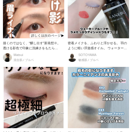
描くのではなく、“醸し出す”新発想※。
密着メイクを、ふわりと浮かせる。 羽の
透ける影色で印象に洗練さをもたら
ように軽い浮遊感オイル。 ウォータープ
す、“透け影”眉ラ
ルーフマスカ
Matsui
SOTOYAMA
混合肌 / ブルベ
敏感肌 / ブルベ