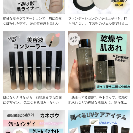
絶妙な影色グラデーションで、眉に自然
ファンデーションのツヤ仕上がりを、打
なぼかしを宿す。 眉の存在感を欲しいま
ち消さない。 半透明のジェル膜で叶え
まに“醸し出す”
る、続く肌らしさ。
肌になりきりながら、顔印象までも自在
「悪玉化する皮脂*」をトラップ。乾燥や
にデザイン。 気になる肌悩み・なりたい
肌あれなどの複雑な肌悩みに、闘う化粧
肌印象に合わせ
水。 肌のバリ