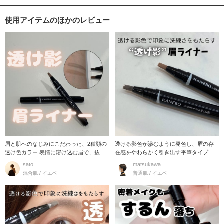
使用アイテムのほかのレビュー
眉と肌へのなじみにこだわった、2種類の
透ける影色が滲むように発色し、眉の存
透け色カラー 表情に溶け込む眉で、抜け
在感をやわらかく引き出す平筆タイプの
感のある印象へ
透け影眉ライナー。
sato
matsukawa
混合肌 / イエベ
普通肌 / イエベ