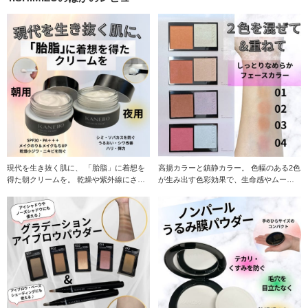
現代を生き抜く肌に、 「胎脂」に着想を
高揚カラーと鎮静カラー。 色幅のある2色
得た朝クリームを。 乾燥や紫外線にさら
が生み出す色彩効果で、生命感やムード
される日中の
までもブースト