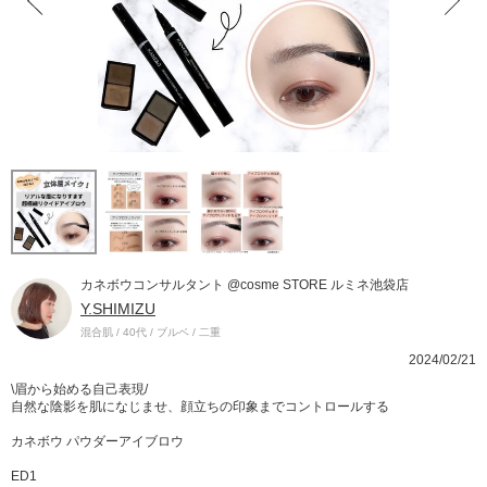
カネボウコンサルタント @cosme STORE ルミネ池袋店
Y.SHIMIZU
混合肌 / 40代 / ブルベ / 二重
2024/02/21
\眉から始める自己表現/
自然な陰影を肌になじませ、顔立ちの印象までコントロールする
カネボウ パウダーアイブロウ
ED1