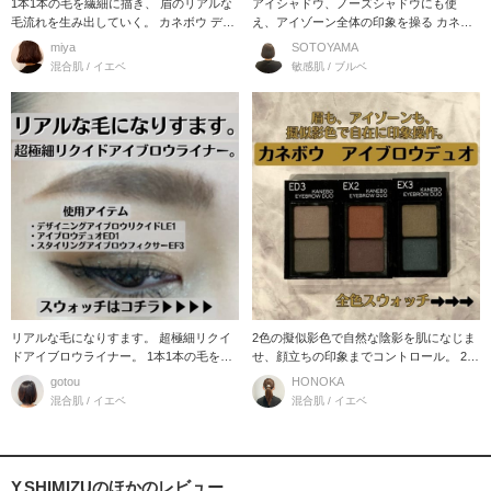
1本1本の毛を繊細に描き、 眉のリアルな
アイシャドウ、ノーズシャドウにも使
毛流れを生み出していく。 カネボウ デザ
え、アイゾーン全体の印象を操る カネボ
イ
ウ アイブロ
miya
SOTOYAMA
混合肌 / イエベ
敏感肌 / ブルベ
リアルな毛になりすます。 超極細リクイ
2色の擬似影色で自然な陰影を肌になじま
ドアイブロウライナー。 1本1本の毛を繊
せ、顔立ちの印象までコントロール。 202
細に
3年
gotou
HONOKA
混合肌 / イエベ
混合肌 / イエベ
Y.SHIMIZUのほかのレビュー