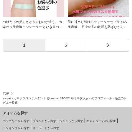
つけたての美しさとうるおいが続く。 カ
肌に補水し続けるウォーターサプライUV
ネボウ美容液コンシーラー とびきりの肌
美容液。 日中の肌の乾燥を防ぎながら、
なじみ
強力な紫外線
1
2
TOP
nagai（カネボウコンサルタント @cosme STORE ルミネ横浜店）のプロフィール・過去のレ
ビュー投稿
アイテムを探す
カテゴリーから探す
ブランドから探す
ジャンルから探す
キャンペーンから探す
ランキングから探す
キーワードから探す