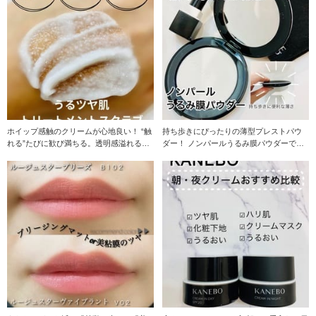
ホイップ感触のクリームが心地良い！ “触
持ち歩きにぴったりの薄型プレストパウ
れる”たびに歓び満ちる。透明感溢れるう
ダー！ ノンパールうるみ膜パウダーで、
るツヤ肌へ導
粉なのに、明るく