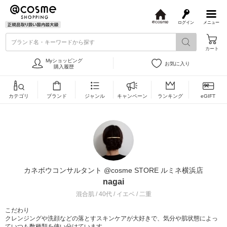
ログイン
メニュー
@
c
ブランド名・キーワードから探す
o
カート
s
m
Myショッピング
お気に入り
e
購入履歴
カテゴリ
ブランド
ジャンル
キャンペーン
ランキング
eGIFT
カネボウコンサルタント @cosme STORE ルミネ横浜店
nagai
混合肌 / 40代 / イエベ / 二重
こだわり
クレンジングや洗顔などの落とすスキンケアが大好きで、気分や肌状態によっ
ていつも数種類を使い分けています。