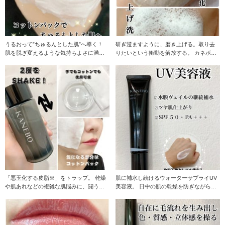
うるおって”ちゅるんとした肌”へ導く！
研ぎ澄ますように、磨き上げる。取り去
肌を脱ぎ変えるような気持ちよさに満た
りたいという衝動を解放する。 カネボウ
されるふき取り
スクラビング
「悪玉化する皮脂※」をトラップ。 乾燥
肌に補水し続けるウォーターサプライUV
や肌あれなどの複雑な肌悩みに、闘う化
美容液。 日中の肌の乾燥を防ぎながら、
粧水。 肌のバ
強力な紫外線