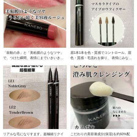
「鼓動の赤」と「美粘膜のようなツヤ」
眉1本1本を色・質感でコントロール。眉
で、つけた瞬間、表情にまでいきいき感
色・質感・毛流れを操り、 表情にみなぎ
が漲る。 生命感
る躍動感を生
リアルな毛になりすます。超極細リクイ
こだわりの美容液成分(保湿)を約60%配