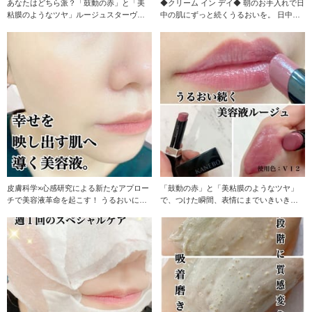
あなたはどちら派？「鼓動の赤」と「美
◆クリーム イン デイ◆ 朝のお手入れで日
粘膜のようなツヤ」ルージュスターヴァ
中の肌にずっと続くうるおいを。 日中ず
イブラントor
っとうるお
皮膚科学×心感研究による新たなアプロー
「鼓動の赤」と「美粘膜のようなツヤ」
チで美容液革命を起こす！ うるおいに導
で、つけた瞬間、表情にまでいきいき感
かれた、キメ・
が漲る。 鮮やかで