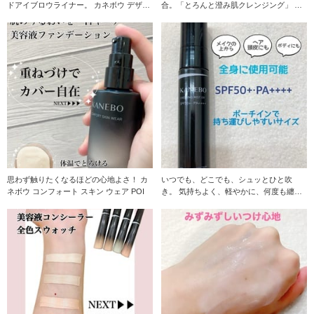
ドアイブロウライナー。 カネボウ デザイ
合。「とろんと澄み肌クレンジング」 カ
ニングアイブ
ネボウ メ
思わず触りたくなるほどの心地よさ！ カ
いつでも、どこでも、シュッとひと吹
ネボウ コンフォート スキン ウェア POI
き。 気持ちよく、軽やかに、何度も纏い
たくなる使い心地