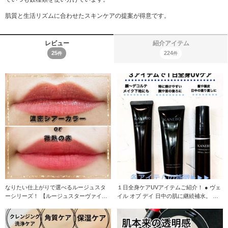
肌質と生活リズムに合わせたスキンケアの提案が得意です。
レビュー
紹介アイテム
25
224
件
件
なりたい仕上がりで選べるルージュスタ
１日全身ケアUVアイテムご紹介！ ● ヴェ
ーシリーズ！ 【ルージュスターヴァイブ
イル オブ デイ 日中の肌に継続補水。 乾
ラント】 意志
燥を