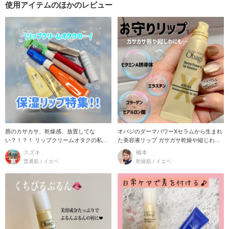
使用アイテムのほかのレビュー
唇のカサカサ、乾燥感、放置してな
オバジのダーマパワーXセラムから生まれ
い？！？！ リップクリームオタクの私が
た美容液リップ ガサガサ乾燥や縦じわが
厳選した9つの
気になると
スズキ
橋本
普通肌 / イエベ
乾燥肌 / イエベ