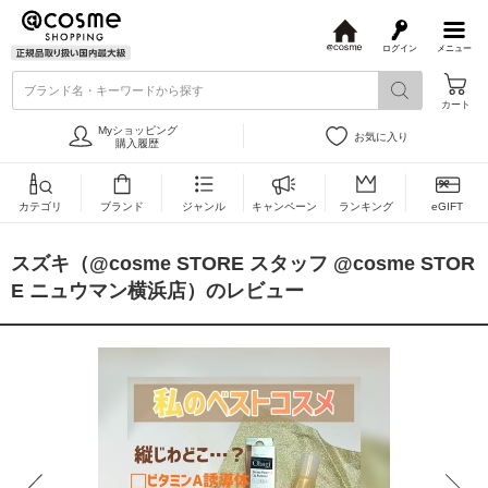
ログイン
メニュー
@
c
ブランド名・キーワードから探す
o
カート
s
m
Myショッピング
お気に入り
e
購入履歴
カテゴリ
ブランド
ジャンル
キャンペーン
ランキング
eGIFT
スズキ（@cosme STORE スタッフ @cosme STOR
E ニュウマン横浜店）のレビュー