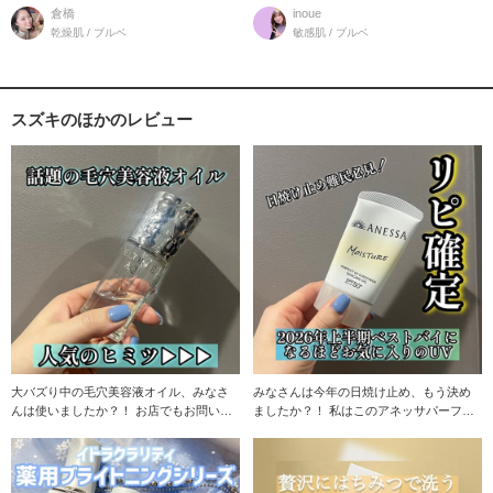
リップ
とした
倉橋
inoue
乾燥肌 / ブルベ
敏感肌 / ブルベ
スズキのほかのレビュー
大バズり中の毛穴美容液オイル、みなさ
みなさんは今年の日焼け止め、もう決め
んは使いましたか？！ お店でもお問い合
ましたか？！ 私はこのアネッサパーフェ
わせの多いこ
クトUVスキン