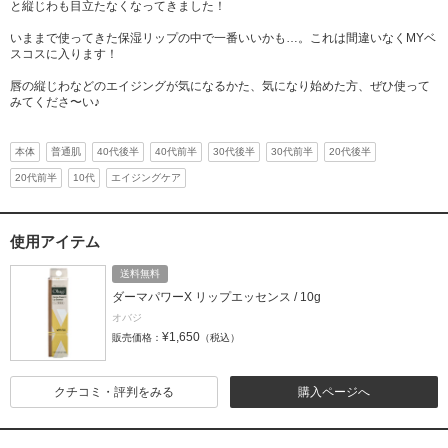
と縦じわも目立たなくなってきました！
いままで使ってきた保湿リップの中で一番いいかも…。これは間違いなくMYベ
スコスに入ります！
唇の縦じわなどのエイジングが気になるかた、気になり始めた方、ぜひ使って
みてくださ〜い♪
本体
普通肌
40代後半
40代前半
30代後半
30代前半
20代後半
20代前半
10代
エイジングケア
使用アイテム
送料無料
ダーマパワーX リップエッセンス / 10g
オバジ
¥1,650
販売価格：
（税込）
クチコミ・評判をみる
購入ページへ