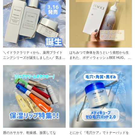
＼イドラクラリティから、薬用ブライト
はちみつで身体を洗うという発想から生
ニングシリーズが誕生しました♪／ 気まぐ
まれた、ボディウォッシュBEE HUG。 み
れな肌に、
なさんは
唇のカサカサ、乾燥感、放置してな
とにかく『毛穴ケア』でトナーパッドを