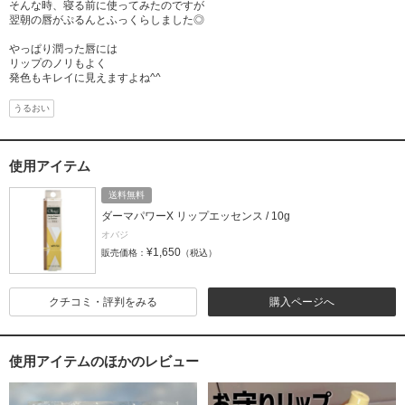
そんな時、寝る前に使ってみたのですが
翌朝の唇がぷるんとふっくらしました◎
やっぱり潤った唇には
リップのノリもよく
発色もキレイに見えますよね^^
うるおい
使用アイテム
送料無料
ダーマパワーX リップエッセンス / 10g
オバジ
¥1,650
販売価格：
（税込）
クチコミ・評判をみる
購入ページへ
使用アイテムのほかのレビュー