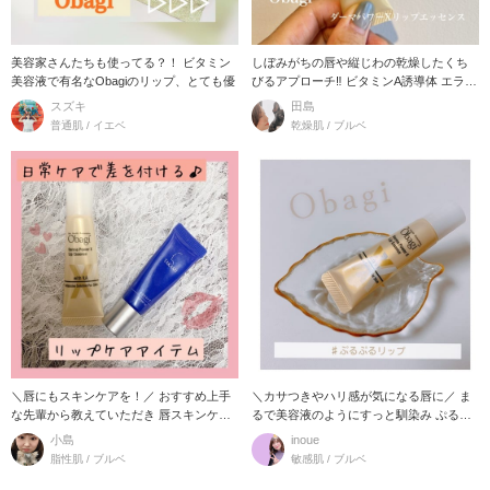
美容家さんたちも使ってる？！ ビタミン
しぼみがちの唇や縦じわの乾燥したくち
美容液で有名なObagiのリップ、とても優
びるアプローチ‼︎ ビタミンA誘導体 エラス
チン コ
スズキ
田島
普通肌 / イエベ
乾燥肌 / ブルベ
＼唇にもスキンケアを！／ おすすめ上手
＼カサつきやハリ感が気になる唇に／ ま
な先輩から教えていただき 唇スキンケア
るで美容液のようにすっと馴染み ぷるん
始めました
とした
小島
inoue
脂性肌 / ブルベ
敏感肌 / ブルベ