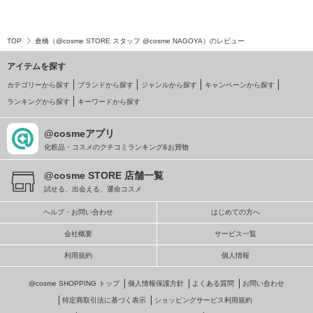
TOP
倉橋（@cosme STORE スタッフ @cosme NAGOYA）のレビュー
アイテムを探す
カテゴリーから探す
ブランドから探す
ジャンルから探す
キャンペーンから探す
ランキングから探す
キーワードから探す
@cosmeアプリ
化粧品・コスメのクチコミランキング&お買物
@cosme STORE 店舗一覧
試せる、出会える、運命コスメ
ヘルプ・お問い合わせ
はじめての方へ
会社概要
サービス一覧
利用規約
個人情報
@cosme SHOPPING トップ
個人情報保護方針
よくある質問
お問い合わせ
特定商取引法に基づく表示
ショッピングサービス利用規約