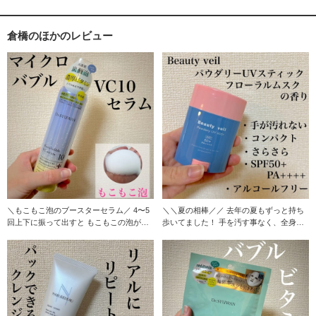
倉橋のほかのレビュー
＼もこもこ泡のブースターセラム／ 4〜5
＼＼夏の相棒／／ 去年の夏もずっと持ち
回上下に振って出すと もこもこの泡が出
歩いてました！ 手を汚す事なく、全身使
てきます！
えて 小さめ