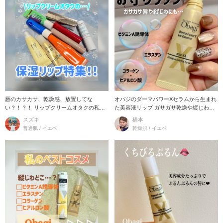
唇のカサカサ、乾燥感、放置してな
オバジのダーマパワーXセラムから生まれ
い？！？！ リップクリームオタクの私が
た美容液リップ ガサガサ乾燥や縦じわが
厳選した9つの
気になると
スズキ
橋本
普通肌 / イエベ
乾燥肌 / イエベ