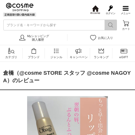
ログイン
メニュー
@
c
ブランド名・キーワードから探す
o
カート
s
m
Myショッピング
お気に入り
e
購入履歴
カテゴリ
ブランド
ジャンル
キャンペーン
ランキング
eGIFT
倉橋（@cosme STORE スタッフ @cosme NAGOY
A）のレビュー