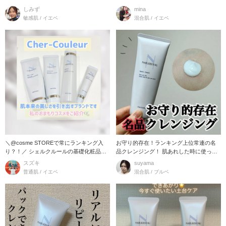
レンジ
きてしまう
しみず
mina
敏感肌 / イエベ
混合肌 / イエベ
＼@cosme STOREで常にランキング入
お守り的存在！ランキング上位常連の名
り？！／ シェルクルールの基礎化粧品を
品クレンジング！ 肌あれした時に使って
ご紹
よかった！と
スズキ
suyama
普通肌 / イエベ
混合肌 / ブルベ