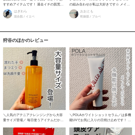
すすめアイテムです！ 過去イチの肌荒れ
の組み合わせが私は大好きです☆ メイク
を経験した
を落と
はぎわら
おおとも
混合肌 / イエベ
乾燥肌 / ブルベ
狩谷のほかのレビュー
＼人気のアテニアクレンジングから大容
＼POLAホワイトショットセラム／は多機
量サイズ登場／ 毎日使うアイテムだから
能UVでお気に入りの日焼け止めです！ 赤
こそ！たっぷり使
外線・近