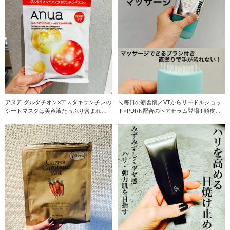
アヌア グルタチオン×アスタキサンチンの
＼毎日の新習慣／VTからリードルショッ
シートマスクは美容液たっぷり含まれい
ト×PDRN配合のヘアセラム登場!! 頭皮の
てシートが肌に
血行を