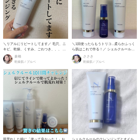
＼リアルにリピートしてます／ 毛穴、ニ
＼1回使ったらもうトリコ...柔らかふっく
キビ、乾燥、くすみ、ごわつき、、、 色
ら肌はこれで作る！／ シェルクルールと
んな悩みを解決
いうブラ
倉橋
ささき
乾燥肌 / ブルベ
乾燥肌 / ブルベ
肌荒れした時に「使って良かった！」お
シェルクルールのクレンジングとオイル