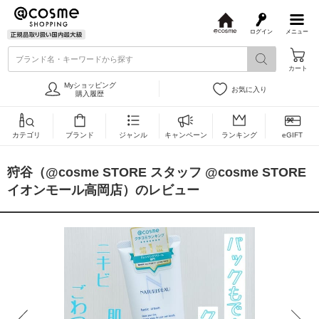
ログイン
メニュー
@
c
ブランド名・キーワードから探す
o
カート
s
m
Myショッピング
お気に入り
e
購入履歴
カテゴリ
ブランド
ジャンル
キャンペーン
ランキング
eGIFT
狩谷（@cosme STORE スタッフ @cosme STORE
イオンモール高岡店）のレビュー