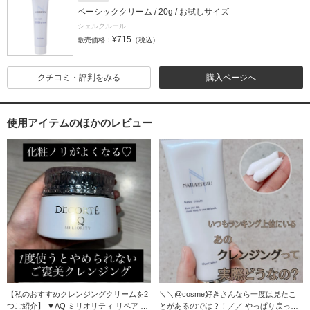
ベーシッククリーム / 20g / お試しサイズ
シェルクルール
¥715
販売価格：
（税込）
クチコミ・評判をみる
購入ページへ
使用アイテムのほかのレビュー
【私のおすすめクレンジングクリームを2
＼＼@cosme好きさんなら一度は見たこ
つご紹介】 ▼AQ ミリオリティ リペア ク
とがあるのでは？！／／ やっぱり戻って