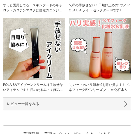
ずっと愛用してる！スキンフードのキャ
＼私の手放せない！日焼け止めの1つ／ P
ロットカロテンマスクは自然のニンジン
OLA B.A ライト セレクター Nです!!
種子油からとれたβ
POLA BAアイゾーンクリームは手放せな
＼ ハートのハリ印象*2を呼び覚ます！ ベ
いアイテムです！ 目のたるみ・くぼみ・
ネフィークEXシリーズ ／ この化粧水＆乳
クマが気に
液の
レビュー一覧をみる