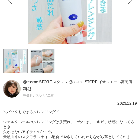
@cosme STORE スタッフ @cosme STORE イオンモール高岡店
狩谷
乾燥肌 / ブルベ / 二重
2023/12/19
＼パックもできるクレンジング／
シェルクルールのクレンジングは肌荒れ、ごわつき、ニキビ、敏感になってる
とき
欠かせないアイテムの1つです！
天然由来のスクワランオイル配合でやさしくいたわりながら落としてくれま