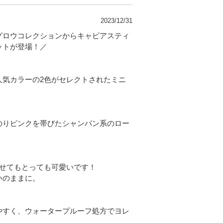
2023/12/31
グロウコレクションからキャビアスティ
ットが登場！／
人気カラーの2色がセレクトされたミニ
のりピンクを帯びたシャンパン系のロー
わせてもとっても可愛いです！
いのままに。
やすく、ウォータープルーフ処方でヨレ