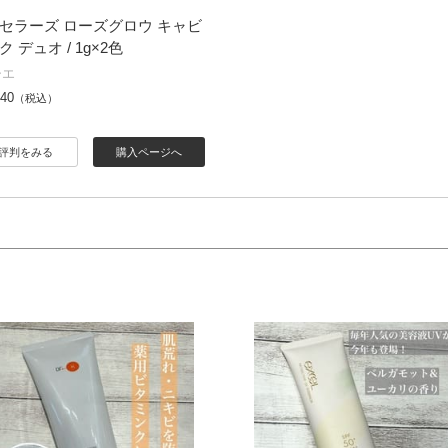
トセラーズ ローズグロウ キャビ
 デュオ / 1g×2色
シエ
740
（税込）
評判をみる
購入ページへ