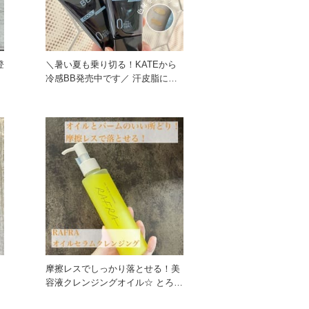
登
＼暑い夏も乗り切る！KATEから
冷感BB発売中です／ 汗皮脂に強
く、1本で毛穴、凹凸、
摩擦レスでしっかり落とせる！美
ッ
容液クレンジングオイル☆ とろけ
るような厚みのあるテクス