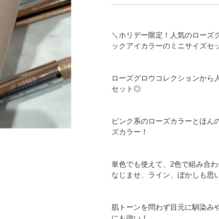
＼ホリデー限定！人気のローズ
ックアイカラーのミニサイズセ
ローズグロウコレクションから
セット◎
ピンク系のローズカラーとほん
ズカラー！
単色でも使えて、2色で組み合
なじませ、ライン、ぼかしも思
肌トーンを問わず目元に馴染み
にも強い！