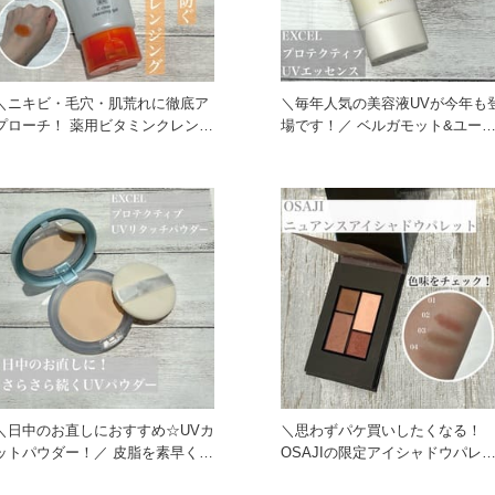
＼ニキビ・毛穴・肌荒れに徹底ア
＼毎年人気の美容液UVが今年も
プローチ！ 薬用ビタミンクレンジ
場です！／ ベルガモット&ユーカ
ングはじめてみませんか☆／
リの香り☆ 今年から定番
＼日中のお直しにおすすめ☆UVカ
＼思わずパケ買いしたくなる！
ットパウダー！／ 皮脂を素早く吸
OSAJIの限定アイシャドウパレ
着して、さらさら肌に仕
トをチェック！／ ニュア