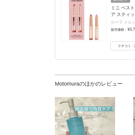
ミニ ベス
ア スティック
ローラ メル
¥3,
販売価格：
クチコミ・
Motomuraのほかのレビュー