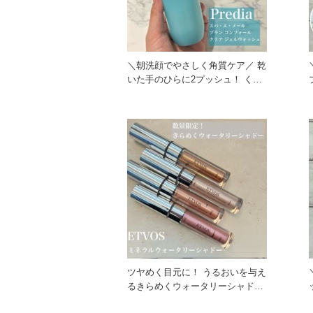
＼朝洗顔でやさしく角質ケア／ 乾
いた手のひらに2プッシュ！ くる
くるお肌になじませて洗
ツヤめく目元に！ うるおいを与え
るきらめくウォータリーシャドー
☆ ETVOSから数量限