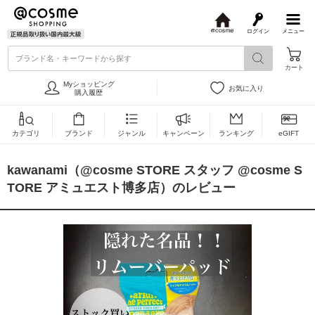
ログイン
メニュー
@
c
ブランド名・キーワードから探す
o
カート
s
m
Myショッピング
お気に入り
e
購入履歴
カテゴリ
ブランド
ジャンル
キャンペーン
ランキング
eGIFT
kawanami（@cosme STORE スタッフ @cosme S
TORE アミュエスト博多店）のレビュー