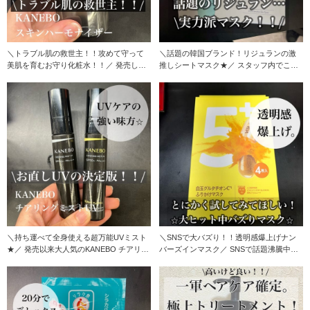
＼トラブル肌の救世主！！攻めて守って
＼話題の韓国ブランド！リジュランの激
美肌を育むお守り化粧水！！／ 発売して
推しシートマスク★／ スタッフ内でこれ
からSNSや店
はいいと話題に
＼持ち運べて全身使える超万能UVミスト
＼SNSで大バズり！！透明感爆上げナン
★／ 発売以来大人気のKANEBO チアリン
バーズインマスク／ SNSで話題沸騰中、
グミス
店頭でも売