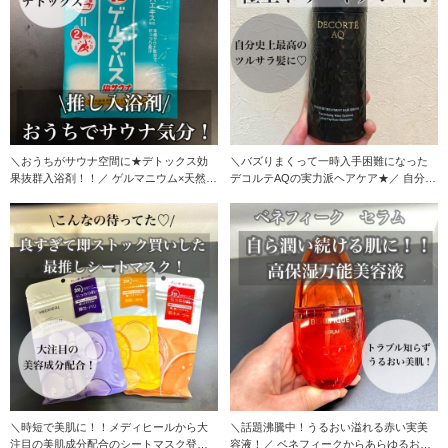
＼おうちがサウナ空間に★デトックス効
＼バズりまくって一時入手困難になった
果抜群入浴剤！！／ ゲルマニウム×天然塩
デコルテAQの実力派ヘアケア★／ 自分史
の効果で20
上最高の髪に
＼時短で美肌に！！メディヒールから大
＼話題沸騰中！うるおい溢れる赤い実美
注目の美肌成分配合のシートマスク登
容液！／ ベネフィークからあらゆるお肌