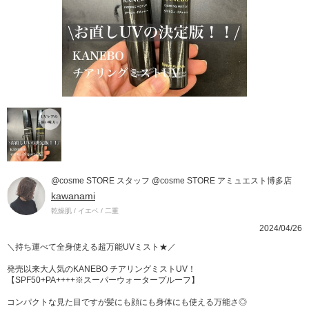
@cosme STORE スタッフ @cosme STORE アミュエスト博多店
kawanami
乾燥肌 / イエベ / 二重
2024/04/26
＼持ち運べて全身使える超万能UVミスト★／
発売以来大人気のKANEBO チアリングミストUV！
【SPF50+PA++++※スーパーウォータープルーフ】
コンパクトな見た目ですが髪にも顔にも身体にも使える万能さ◎