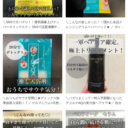
＼SNSで大バズり！！透明感爆上げナン
＼こんなの欲しかった！！隠れた名品ク
バーズインマスク／ SNSで話題沸騰中、
レンジングリムーバーパッド★ ／ ポイン
店頭でも売
トメイクリム
＼おうちがサウナ空間に★デトックス効
＼バズりまくって一時入手困難になった
果抜群入浴剤！！／ ゲルマニウム×天然塩
デコルテAQの実力派ヘアケア★／ 自分史
の効果で20
上最高の髪に