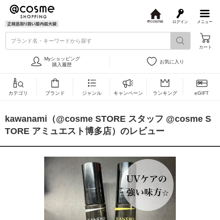
ログイン
メニュー
@
c
ブランド名・キーワードから探す
o
カート
s
m
Myショッピング
お気に入り
e
購入履歴
カテゴリ
ブランド
ジャンル
キャンペーン
ランキング
eGIFT
kawanami（@cosme STORE スタッフ @cosme S
TORE アミュエスト博多店）のレビュー