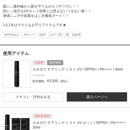
髪に→紫外線から髪を守りながらツヤツヤに！！
顔に→強力なUVカット効果とは思えないうるおい感！！
身体に→汗や皮脂をはじき徹底ガード！！
1人1本はマストなお守りアイテムです★
SPF50以上
PA++++
顔用
ボディ用
髪・頭皮用
使用アイテム
欠品中
送料無料
カネボウ チアリング ミスト UV / SPF50+ / PA++++ / 30ml
KANEBO
¥3,300
販売価格：
（税込）
クチコミ・評判をみる
購入ページへ
SOLD OUT
カネボウ チアリング ミスト UV セット / SPF50+ / PA++++ /
30ml