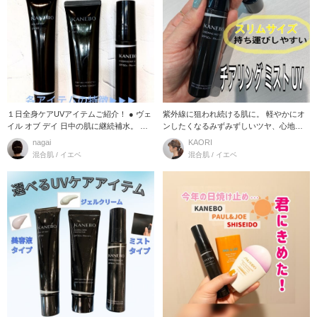
１日全身ケアUVアイテムご紹介！ ● ヴェ
紫外線に狙われ続ける肌に。 軽やかにオ
イル オブ デイ 日中の肌に継続補水。 乾
ンしたくなるみずみずしいツヤ、心地よ
燥を
い香り。 SP
nagai
KAORI
混合肌 / イエベ
混合肌 / イエベ