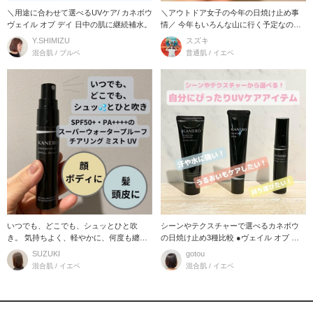
＼用途に合わせて選べるUVケア/ カネボウ
＼アウトドア女子の今年の日焼け止め事
ヴェイル オブ デイ 日中の肌に継続補水。
情／ 今年もいろんな山に行く予定なので
すが、年を重
Y.SHIMIZU
スズキ
混合肌 / ブルベ
普通肌 / イエベ
いつでも、どこでも、シュッとひと吹
シーンやテクスチャーで選べるカネボウ
き。 気持ちよく、軽やかに、何度も纏い
の日焼け止め3種比較 ●ヴェイル オブ デ
たくなる使い心地の
イ ●グロ
SUZUKI
gotou
混合肌 / イエベ
混合肌 / イエベ