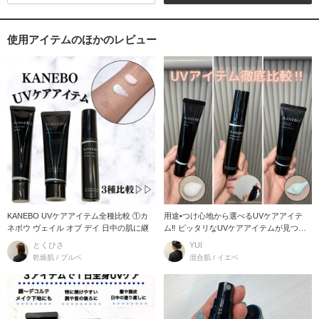
使用アイテムのほかのレビュー
KANEBO UVケアアイテム全種比較 ①カ
用途•つけ心地から選べるUVケアアイテ
ネボウ ヴェイル オブ デイ 日中の肌に継
ム‼︎ ピッタリなUVケアアイテムが見つか
るはず!!
とくひさ
YUI
乾燥肌 / ブルベ
混合肌 / イエベ