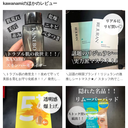
kawanamiのほかのレビュー
＼トラブル肌の救世主！！攻めて守って
＼話題の韓国ブランド！リジュランの激
美肌を育むお守り化粧水！！／ 発売して
推しシートマスク★／ スタッフ内でこれ
からSNSや店
はいいと話題に