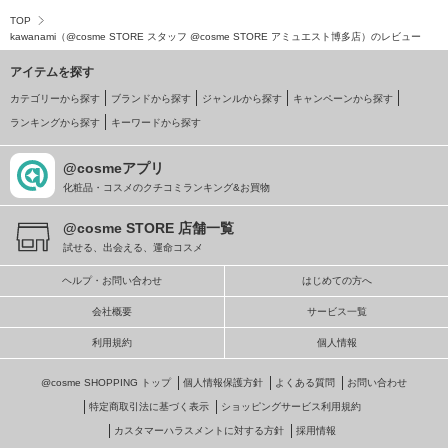
TOP
kawanami（@cosme STORE スタッフ @cosme STORE アミュエスト博多店）のレビュー
アイテムを探す
カテゴリーから探す
ブランドから探す
ジャンルから探す
キャンペーンから探す
ランキングから探す
キーワードから探す
@cosmeアプリ
化粧品・コスメのクチコミランキング&お買物
@cosme STORE 店舗一覧
試せる、出会える、運命コスメ
ヘルプ・お問い合わせ
はじめての方へ
会社概要
サービス一覧
利用規約
個人情報
@cosme SHOPPING トップ
個人情報保護方針
よくある質問
お問い合わせ
特定商取引法に基づく表示
ショッピングサービス利用規約
カスタマーハラスメントに対する方針
採用情報