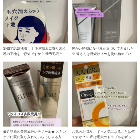
SNSで話題沸騰！！ 毛穴悩みに寄り添う
暖かい時期になり夏が近づいてきました
噂の下地をご存知ですか？ 優秀毛穴ケア
☆ 皆さんは日焼け止めを使い始めていま
アイテムが
すか？？ 日焼
最近話題の美容成分レチノール★ スキン
お肌のお悩み、 ずっと気になることは何
ケアに既に取り入れていらっしゃる方も
ですか？？ 私は毛穴のトラブルをずっと