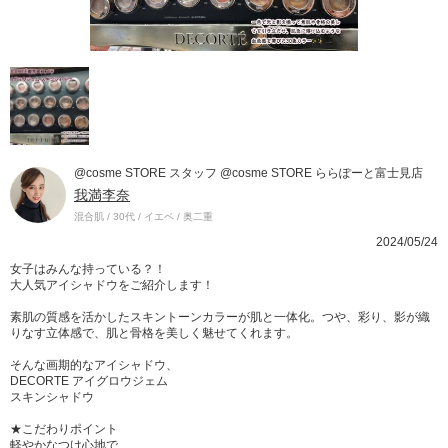
@cosme STORE スタッフ @cosme STORE ららぽーと富士見店
我満李奈
混合肌 / 30代 / イエベ / 奥二重
2024/05/24
女子はみんな持っている？！
大人気アイシャドウをご紹介します！
素肌の質感を活かしたスキントーンカラーが肌と一体化。つや、彩り、影が織
りなす立体感で、肌と骨格を美しく魅せてくれます。
そんな画期的なアイシャドウ、
DECORTE アイグロウジェム
スキンシャドウ
★こだわりポイント
軽やかなつけ心地で