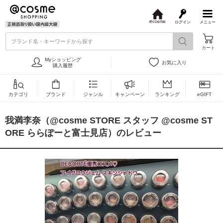
ログイン
メニュー
@
c
ブランド名・キーワードから探す
o
カート
s
m
Myショッピング
お気に入り
e
購入履歴
カテゴリ
ブランド
ジャンル
キャンペーン
ランキング
eGIFT
我満李奈（@cosme STORE スタッフ @cosme ST
ORE ららぽーと富士見店）のレビュー