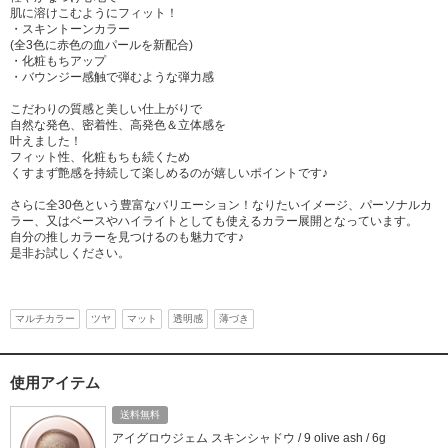
肌に溶けこむようにフィット！
・スキントーンカラー
(全3色に赤色の血パールを新配合)
・化粧もちアップ
・バウンジー感触で弾むような弾力感
こだわりの質感と美しい仕上がりで
自然な発色、密着性、高発色＆立体感を
叶えました！
フィット性、化粧もちも続くため
くすまず艶感を持続して楽しめるのが嬉しいポイントです♪
さらに全30色という豊富なバリエーション！なりたいイメージ、パーソナルカ
ラー、又はベースやハイライトとしても使えるカラー展開となっています。
自分の推しカラーを見つけるのも魅力です♪
是非お試しください。
マルチカラー
ツヤ
マット
透明感
薄づき
使用アイテム
送料無料
アイグロウジェム スキンシャドウ / 9 olive ash / 6g