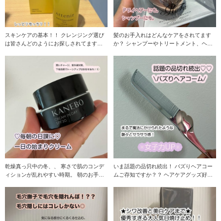
スキンケアの基本！！ クレンジング選び
髪のお手入れはどんなケアをされてます
は皆さんどのようにお探しされてます
か？ シャンプーやトリートメント、ヘア
か？？ クレンジ
パック…私も髪
乾燥真っ只中の冬、、 寒さで肌のコンデ
いま話題の品切れ続出！ バズりヘアコー
ィションが乱れやすい時期。 朝のお手入
ムご存知ですか？？ ヘアケアグッズ好き
れ必需品は何か
の私も使って