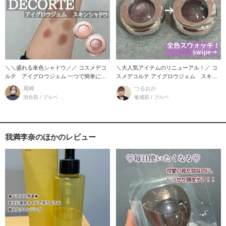
＼＼盛れる単色シャドウ／／ コスメデコ
＼大人気アイテムのリニューアル！／ コ
ルテ アイグロウジェム 一つで簡単にグ
スメデコルテ アイグロウジェム スキン
ラデーション
シャド
尾崎
つるおか
混合肌 / ブルベ
敏感肌 / ブルベ
我満李奈のほかのレビュー