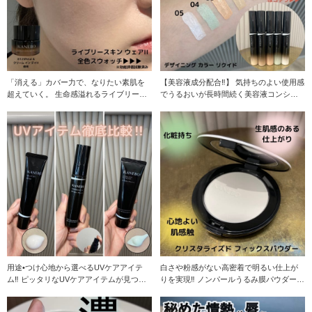
「消える」カバー力で、なりたい素肌を
【美容液成分配合‼︎】 気持ちのよい使用感
超えていく。 生命感溢れるライブリーな
でうるおいが長時間続く美容液コンシー
肌印象に導く美容
ラー 2
用途•つけ心地から選べるUVケアアイテ
白さや粉感がない高密着で明るい仕上が
ム‼︎ ピッタリなUVケアアイテムが見つか
りを実現‼︎ ノンパールうるみ膜パウダー
るはず!!
で、粉なのに