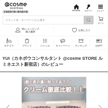
ログイン
メニュー
@
c
ブランド名・キーワードから探す
o
カート
s
m
Myショッピング
お気に入り
e
購入履歴
カテゴリ
ブランド
ジャンル
キャンペーン
ランキング
eGIFT
YUI（カネボウコンサルタント @cosme STORE ル
ミネエスト新宿店）のレビュー