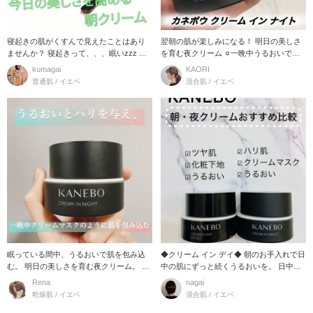
寝起きの肌がくすんで見えたことはあり
翌朝の肌が楽しみになる！ 明日の美しさ
ませんか？ 寝起きって、、、眠いzzz ま
を育む夜クリーム ⚪︎一晩中うるおいで包
だ、体温が低
み込み、翌
kumagai
KAORI
普通肌 / イエベ
混合肌 / イエベ
眠っている間中、うるおいで肌を包み込
◆クリーム イン デイ◆ 朝のお手入れで日
む。 明日の美しさを育む夜クリーム。 カ
中の肌にずっと続くうるおいを。 日中ず
ネボウ クリ
っとうるお
Rena
nagai
乾燥肌 / イエベ
混合肌 / イエベ