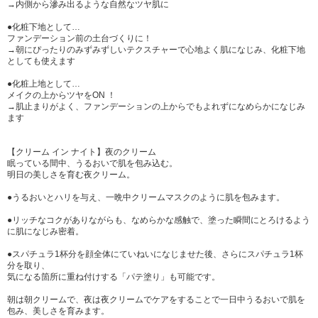
→内側から滲み出るような自然なツヤ肌に
●化粧下地として…
ファンデーション前の土台づくりに！
→朝にぴったりのみずみずしいテクスチャーで心地よく肌になじみ、化粧下地
としても使えます
●化粧上地として…
メイクの上からツヤをON ！
→肌止まりがよく、ファンデーションの上からでもよれずになめらかになじみ
ます
【クリーム イン ナイト】夜のクリーム
眠っている間中、うるおいで肌を包み込む。
明日の美しさを育む夜クリーム。
●うるおいとハリを与え、一晩中クリームマスクのように肌を包みます。
●リッチなコクがありながらも、なめらかな感触で、塗った瞬間にとろけるよう
に肌になじみ密着。
●スパチュラ1杯分を顔全体にていねいになじませた後、さらにスパチュラ1杯
分を取り、
気になる箇所に重ね付けする「パテ塗り」も可能です。
朝は朝クリームで、夜は夜クリームでケアをすることで一日中うるおいで肌を
包み、美しさを育みます。