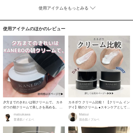
使用アイテムをもっとみる
使用アイテムのほかのレビュー
夕方までのきれいは朝クリームで。 カネ
カネボウ クリーム比較！ 【クリーム イン
ボウの朝クリームで美しさを高める。 カ
デイ】朝のクリーム ●スキンケアとして
ネボウ クリ
日
matsukawa
Matsui
普通肌 / イエベ
混合肌 / ブルベ