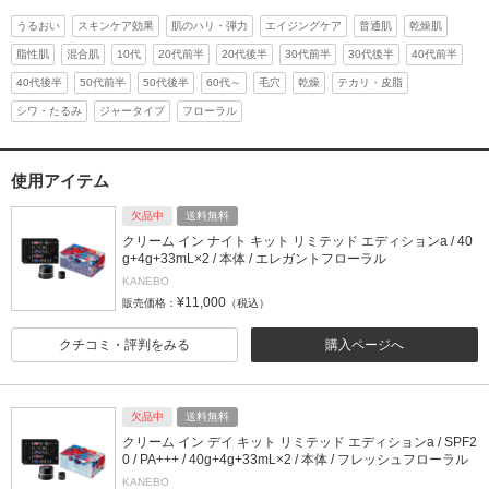
うるおい
スキンケア効果
肌のハリ・弾力
エイジングケア
普通肌
乾燥肌
脂性肌
混合肌
10代
20代前半
20代後半
30代前半
30代後半
40代前半
40代後半
50代前半
50代後半
60代～
毛穴
乾燥
テカリ・皮脂
シワ・たるみ
ジャータイプ
フローラル
使用アイテム
欠品中
送料無料
クリーム イン ナイト キット リミテッド エディションa / 40
g+4g+33mL×2 / 本体 / エレガントフローラル
KANEBO
¥11,000
販売価格：
（税込）
クチコミ・評判をみる
購入ページへ
欠品中
送料無料
クリーム イン デイ キット リミテッド エディションa / SPF2
0 / PA+++ / 40g+4g+33mL×2 / 本体 / フレッシュフローラル
KANEBO