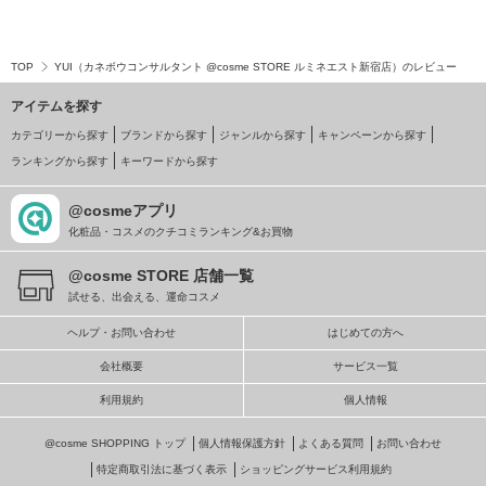
TOP
YUI（カネボウコンサルタント @cosme STORE ルミネエスト新宿店）のレビュー
アイテムを探す
カテゴリーから探す
ブランドから探す
ジャンルから探す
キャンペーンから探す
ランキングから探す
キーワードから探す
@cosmeアプリ
化粧品・コスメのクチコミランキング&お買物
@cosme STORE 店舗一覧
試せる、出会える、運命コスメ
ヘルプ・お問い合わせ
はじめての方へ
会社概要
サービス一覧
利用規約
個人情報
@cosme SHOPPING トップ
個人情報保護方針
よくある質問
お問い合わせ
特定商取引法に基づく表示
ショッピングサービス利用規約