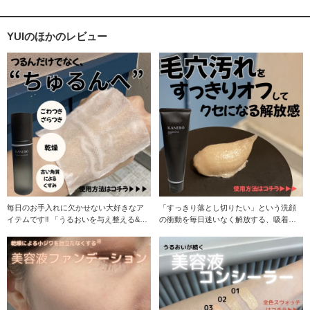
YUIのほかのレビュー
毎日のお手入れに欠かせない大好きなア
「すっきり落とし切りたい」という洗顔
イテムです‼︎ 「うるおいを与え整える&取
の衝動を毎日迷いなく解放する、吸着磨
り去る」ダブ
き上げ洗顔。 【