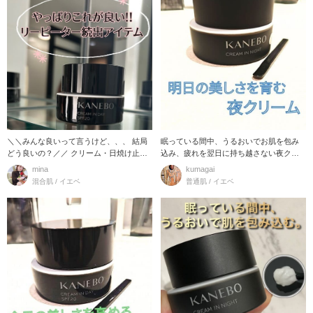
＼＼みんな良いって言うけど、、、 結局
眠っている間中、うるおいでお肌を包み
どう良いの？／／ クリーム・日焼け止
込み、疲れを翌日に持ち越さない夜クリ
め・下地が3i
ーム 今日の疲れは
mina
kumagai
混合肌 / イエベ
普通肌 / イエベ