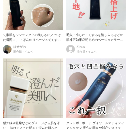
＼素肌をワンランク上の美しさに／ つけ
毛穴・小じわ・くすみを消し去るほどの
た瞬間に、 ・ほんのりベージュでくすみ
肌補正効果◎明るめのベージュカラー
をトーンアッ
で、自然なカバー力と
はせがわ
𝐾𝑖𝑟𝑎𝑟𝑎
混合肌 / イエベ
混合肌 / イエベ
紫外線や乾燥などのダメージから肌を守
クレドポーボーテ ヴォワールマティフィ
り、 抜けるように明るく澄んだ肌へと仕
アンリサン 毛穴の開きや凹凸でメイク崩