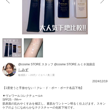
@cosme STORE スタッフ @cosme STORE ルミネ池袋店
しみず
敏感肌 / ～20代 / イエベ / 奥二重
2024/12/19
【1度使うと手放せない！クレ・ド・ポー・ボーテ名品下地】
▼ヴォワールコレクチュールn
SPF25・PA++
肌表面の乱れやくすみを補正し、素肌をワントーン明るく仕上げます。スキン
ケアのようになめらかなテクスチャーの化粧下地です。