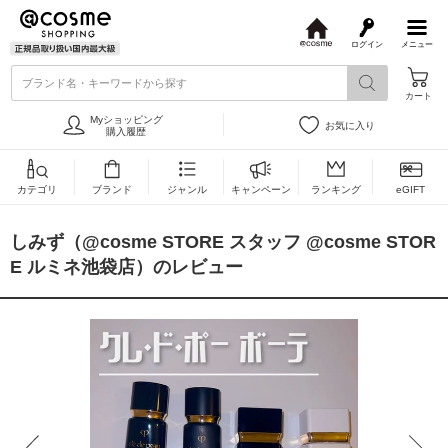
ログイン
メニュー
@
c
ブランド名・キーワードから探す
o
カート
s
m
Myショッピング
お気に入り
e
購入履歴
カテゴリ
ブランド
ジャンル
キャンペーン
ランキング
eGIFT
しみず（@cosme STORE スタッフ @cosme STOR
E ルミネ池袋店）のレビュー