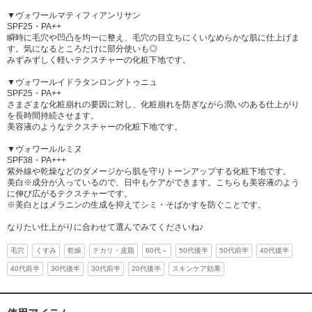
▼ヴォワールマティフィアンリサン
SPF25・PA++
瞬時に毛穴や凹凸を均一に整え、毛穴の目立ちにくいなめらかな肌に仕上げま
す。気になるところだけに部分使いも◎
みずみずしく軽いテクスチャーの化粧下地です。
▼ヴォワールイドラタンロングトゥニュ
SPF25・PA++
さまざまな化粧崩れの要因に対し、化粧崩れを防ぎながら潤いのある仕上がり
を長時間持続させます。
美容液のようなテクスチャーの化粧下地です。
▼ヴォワールルミヌ
SPF38・PA+++
紫外線や乾燥などのダメージから肌を守りトーンアップする化粧下地です。
美白※成分が入っているので、日中もケアができます。こちらも美容液のよう
に伸び広がるテクスチャーです。
※美白とはメラニンの生成を抑えてシミ・そばかすを防ぐことです。
なりたい仕上がりに合わせて選んでみてくださいね♪
毛穴
くすみ
乾燥
テカリ・皮脂
60代～
50代後半
50代前半
40代後半
40代前半
30代後半
30代前半
20代後半
スキンケア効果