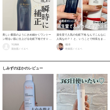
美しい素肌のようにきめ細かくワントー
資生堂で人気の化粧下地 なんでこんなに
ン明るい肌に仕上げる化粧下地です☆ 長
人気なの？！ と、いうことで特長をまと
時間うるおいを
めてみました♪
YUMA
橋本
混合肌 / イエベ
乾燥肌 / イエベ
しみずのほかのレビュー