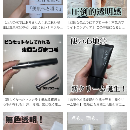
【ただの水ではありません！肌に良い秘
【頑固な色ムラにアプローチ！本気のブ
密は温泉水100%】 お肌に良いミネラルバ
ライトニングケア】 この時期になると店
ランスの温
頭でもお求めさ
【新しくなったマスカラ！盛れる束感ま
【悪玉化する皮脂から肌を守る！新クリ
つ毛が作れる】 汗、皮脂、涙に強く滲み
ーム誕生】 乾燥にも皮脂にも悩む方にお
にくい！ そし
すすめのクリー