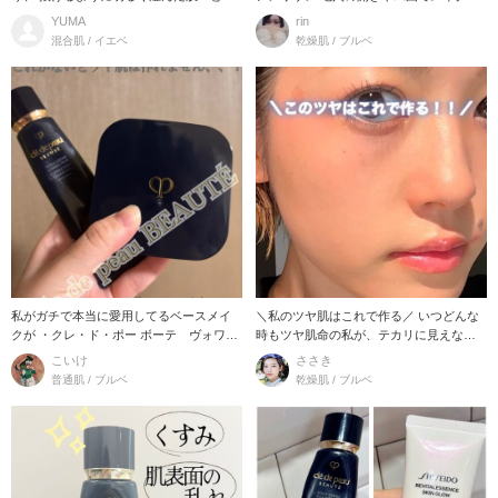
上げる化粧下地！
れしちゃう、
YUMA
rin
混合肌 / イエベ
乾燥肌 / ブルベ
私がガチで本当に愛用してるベースメイ
＼私のツヤ肌はこれで作る／ いつどんな
クが ・クレ・ド・ポー ボーテ ヴォワー
時もツヤ肌命の私が、テカリに見えない
ルコレクチュー
崩れにくいツヤ
こいけ
ささき
普通肌 / ブルベ
乾燥肌 / ブルベ