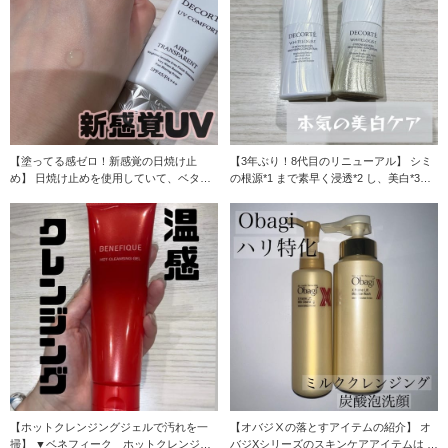
【塗ってる感ゼロ！新感覚の日焼け止
【3年ぶり！8代目のリニューアル】 シミ
め】 日焼け止めを使用していて、ベタつ
の根源*1 まで素早く浸透*2 し、美白*3効
きや油膜感が気に
果
【ホットクレンジングジェルで汚れを一
【オバジⅩの落とすアイテムの紹介】 オ
掃】 ▼ベネフィーク ホットクレンジン
バジXシリーズのスキンケアアイテムは ハ