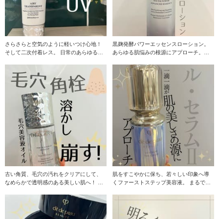
さらさらと空気のように軽いつけ心地！
黒麹発酵パワーエッセンスローション。
そして二次付着レス。 日常のあらゆるシ
あらゆる肌悩みの根源にアプローチ。
ーンでの二次
若々しい輝きに
古い角質、毛穴の汚れをクリアにして、
肌をすこやかに保ち、若々しい印象へ導
なめらかで透明感のある美しい肌へ！ ク
くファーストステップ美容液。 まるで生
レンジング美容液
まれ変わったよ