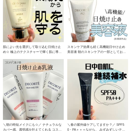
肌によい光を選択して取り込む日焼け止
スキンケア効果も続く高機能日やけ止め
め☆ 極上のテクスチャーで輝く肌に導き
美容液 朝のスキンケアの一部としてお使
ます！ 是非
いいただけます
＼朝の時短メイクにも☆／ ナチュラルな
＼春の紫外線ケアしてますか？／ SPF5
カバー感、透明感を叶えてくれる コスメ
0・PA＋＋＋ながら、 みずみずしいテク