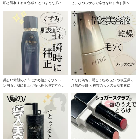
肌と調和する血色感！ どのような肌トー
さ、なめらかさで幸せを映し出す肌へ導
ン、肌質も美
く美容液☆ 贅沢に
美しい素肌のようにきめ細かくワントー
ハリに満ち、明るくなめらか つや玉輝く
ン明るい肌に仕上げる化粧下地です☆ 長
理想の美肌へ 複数の大人の美肌要素にア
時間うるおいを
プローチしま