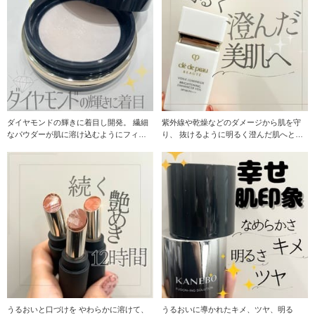
ダイヤモンドの輝きに着目し開発。 繊細
紫外線や乾燥などのダメージから肌を守
なパウダーが肌に溶け込むようにフィッ
り、 抜けるように明るく澄んだ肌へと仕
トし、肌色と調
上げる化粧下地！
うるおいと口づけを やわらかに溶けて、
うるおいに導かれたキメ、ツヤ、明る