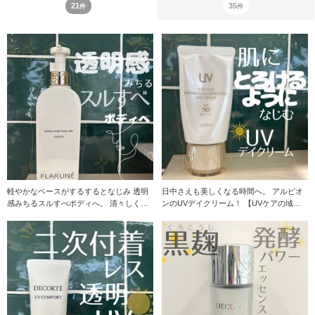
21
35
件
件
軽やかなベースがするするとなじみ 透明
日中さえも美しくなる時間へ。 アルビオ
感みちるスルすべボディへ。 清々しく華
ンのUVデイクリーム！ 【UVケアの域を
やかなヒーリ
超えたトリ