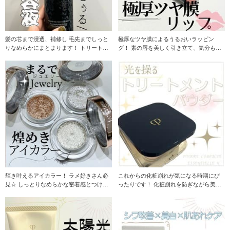
髪の芯まで浸透、補修し 毛先までしっと
極厚なツヤ膜によるうるおいラッピン
りなめらかにまとまります！ トリートメ
グ！ 素の唇を美しく引き立て、気分も唇
ントの前に
も軽やかにメイク
輝き叶えるアイカラー！ ラメ好きさん必
これからの化粧崩れが気になる時期にぴ
見☆ しっとりなめらかな密着感とつけた
ったりです！ 化粧崩れを防ぎながら美し
ての輝きが持
い仕上がりが長時