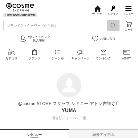
ログイン
メニュー
@
c
ブランド名・キーワードから探す
o
カート
s
m
Myショッピング
お気に入り
e
購入履歴
カテゴリ
ブランド
ジャンル
キャンペーン
ランキング
eGIFT
@cosme STORE スタッフ シドニー アトレ吉祥寺店
YUMA
混合肌 / イエベ / 二重
レビュー
紹介アイテム