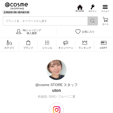
ログイン
メニュー
@
c
ブランド名・キーワードから探す
o
カート
s
m
Myショッピング
お気に入り
e
購入履歴
カテゴリ
ブランド
ジャンル
キャンペーン
ランキング
eGIFT
@cosme STORE スタッフ
uton
乾燥肌 / 30代 / ブルベ / 二重