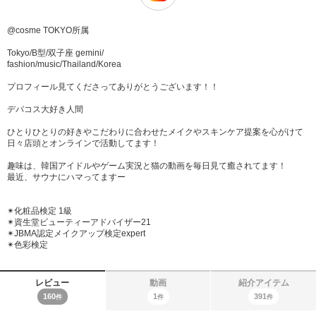
@cosme TOKYO所属
Tokyo/B型/双子座 gemini/
fashion/music/Thailand/Korea
プロフィール見てくださってありがとうございます！！
デパコス大好き人間
ひとりひとりの好きやこだわりに合わせたメイクやスキンケア提案を心がけて
日々店頭とオンラインで活動してます！
趣味は、韓国アイドルやゲーム実況と猫の動画を毎日見て癒されてます！
最近、サウナにハマってますー
✴︎化粧品検定 1級
✴︎資生堂ビューティーアドバイザー21
✴︎JBMA認定メイクアップ検定expert
✴︎色彩検定
レビュー
動画
紹介アイテム
160
1
391
件
件
件