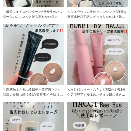
＼優秀フェイスパウダー♪サラサラのパウ
＼シュウウエムラのクレンジング2種類を
ダーなのにちゃんと艶も忘れない◎／ 絶
徹底比較◎毛穴にピッタリなのは？乾燥
大な人
肌には？これを見
＼新感触！ぷるぷる日中用美容液マスク
＼次世代スマートスキン◎朝2分！夜2分
◎潤いを保ち続けるUV美容液／ 今回は、
ケアで完了♬極上のハチミツ肌に導きま
新商品カネボ
す♪／ 待望の