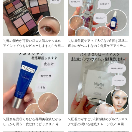
＼春の新色が可愛い◎大人気ルナソルの
＼結局角質ケアって大切なの⁉︎何を基準に
アイシャドウをレビューします♪／ 今回は
選ぶのがベストなの？角質ケアアイテム2
ルナソル
種類比較して
＼隠れ名品◎くちびる専用美容液だから
＼圧着力がすごい⁉︎新感触のプルプルマス
しっかり潤う！皮むけにピッタリ／ 今回
クで肌の潤いを徹底チャージ◎／ 今回は
はタカミのリッ
ナチュレリ