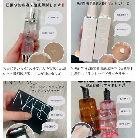
＼美顔器いらず⁉︎60秒でハリを実感！話題
＼先行乳液2種類を徹底比較◎【美肌糖】
のヒト幹細胞培養エキスが肌のゆらぎを
に着目して生まれたイドラクラリティを
徹底サポート
ご紹介します／