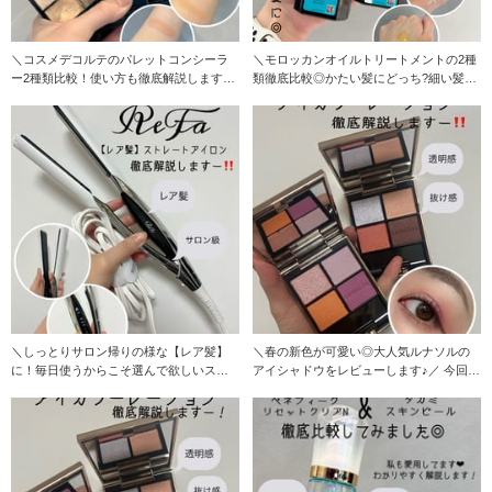
＼コスメデコルテのパレットコンシーラ
＼モロッカンオイルトリートメントの2種
ー2種類比較！使い方も徹底解説します◎
類徹底比較◎かたい髪にどっち?細い髪に
／ 今回は、コ
はライトなの？
＼しっとりサロン帰りの様な【レア髪】
＼春の新色が可愛い◎大人気ルナソルの
に！毎日使うからこそ選んで欲しいスト
アイシャドウをレビューします♪／ 今回は
レートアイロンです
ルナソル