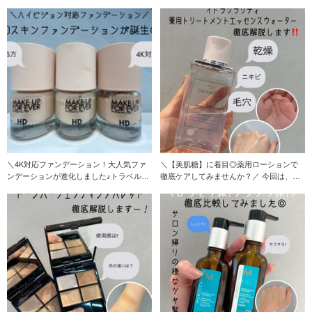
＼4K対応ファンデーション！大人気ファ
＼【美肌糖】に着目◎薬用ローションで
ンデーションが進化しました♪トラベルサ
徹底ケアしてみませんか？／ 今回は、イ
イズもあり◎／
ドラクラリ