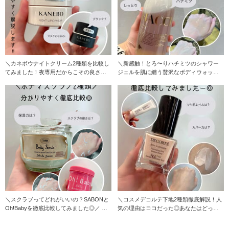
＼カネボウナイトクリーム2種類を比較し
＼新感触！とろ〜りハチミツのシャワー
てみました！夜専用だからこその良さが
ジェルを肌に纏う贅沢なボディウォッシ
あります◎／
ュが誕生◎／ H
＼スクラブってどれがいいの？SABONと
＼コスメデコルテ下地2種類徹底解説！人
Oh!Babyを徹底比較してみました◎／ ボ
気の理由はココだった◎あなたはどっち
ディ
の下地がピッタリ