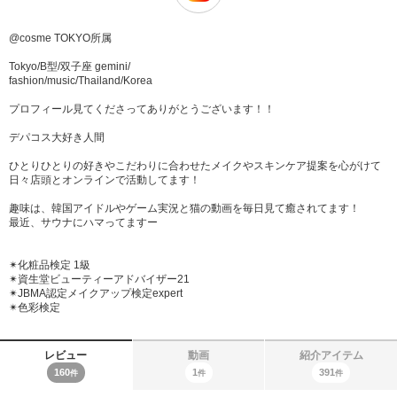
@cosme TOKYO所属
Tokyo/B型/双子座 gemini/
fashion/music/Thailand/Korea
プロフィール見てくださってありがとうございます！！
デパコス大好き人間
ひとりひとりの好きやこだわりに合わせたメイクやスキンケア提案を心がけて
日々店頭とオンラインで活動してます！
趣味は、韓国アイドルやゲーム実況と猫の動画を毎日見て癒されてます！
最近、サウナにハマってますー
✴︎化粧品検定 1級
✴︎資生堂ビューティーアドバイザー21
✴︎JBMA認定メイクアップ検定expert
✴︎色彩検定
レビュー
動画
紹介アイテム
160
1
391
件
件
件