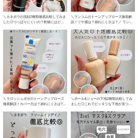
＼カネボウの洗顔2種類徹底比較してみま
＼ランコムのトーンアップローズ徹底解
した◎つっぱりにくいの？乾燥にはどっ
説！ツヤ感は？崩れにくさは？／ ランコ
ちがおすすめ?／
ムの大人気下地
＼ラロッシュポゼのトーンアップローズ
＼ポール&ジョーの下地2種類比較してみ
徹底解説！カバー力は？崩れにくさは?／
ました◎これでピッタリな下地が見つか
ラロッシュポ
るはず！／ 大