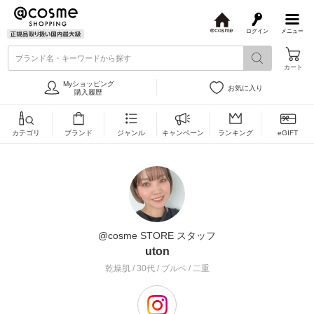
ログイン
メニュー
@
c
ブランド名・キーワードから探す
o
カート
s
m
Myショッピング
お気に入り
e
購入履歴
カテゴリ
ブランド
ジャンル
キャンペーン
ランキング
eGIFT
@cosme STORE スタッフ
uton
乾燥肌 / 30代 / ブルベ / 二重