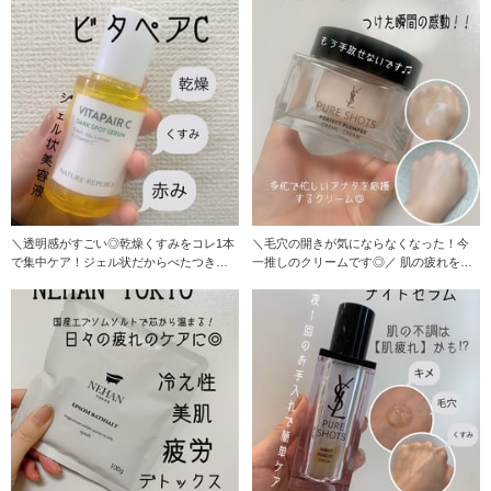
＼透明感がすごい◎乾燥くすみをコレ1本
＼毛穴の開きが気にならなくなった！今
で集中ケア！ジェル状だからべたつきに
一推しのクリームです◎／ 肌の疲れを感
くい／ ネ
じているあ