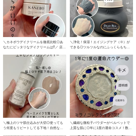
＼カネボウデイクリームを徹底比較◎あ
＼浄化！保湿！エイジングケア（※）が
なたにピッタリなデイクリームは⁉︎／ 店頭
できる◎ツルツルなのにふっくらもちも
でも大人気
ち透明感肌に／
＼極上のツヤ肌仕込みが大切◎使っても
＼繊細な微粒子パウダーがベルベットで
う何度もリピートしてる下地！自然な透
上質な肌に◎年に1度の運命コスメ！数量
明感が本当綺麗なの
限定で新登場／