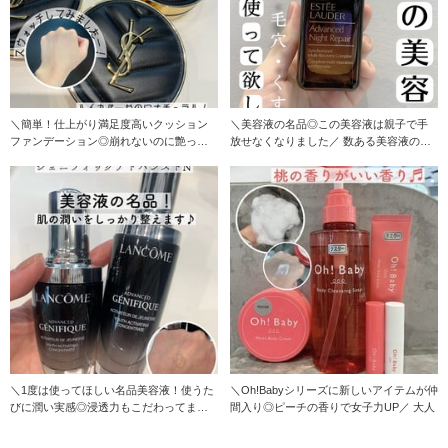
＼簡単！仕上がり満足度高いクッション
＼美容液の名品◎この美容液は親子で手
ファンデーション◎崩れないのに艶っぽ
放せなくなりました／ 数ある美容液の中
さに感動／
でも皆さんに使
＼1度は使ってほしい名品美容液！使うた
＼Oh!Babyシリーズに新しいアイテムが仲
びに潤い実感◎浸透力もこだわってます
間入り◎ピーチの香りで女子力UP／ 大人
／ ランコ