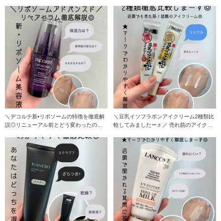
＼デコルテ新•リポソームの特徴を徹底解
＼豆乳イソフラボンアイクリーム2種類比
説◎リニューアル前とどう変わったの？
較してみましたー♬／ 売れ筋のアイクリ
／ デコル
ーム2種