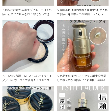
＼雑誌で話題の国産エプソルトで日々の
＼睡眠不足は肌の大敵！夜1回のお手入れ
疲れた体にご褒美を◎／ 寒くなってきた
で肌疲れを集中ケア◎翌朝ふっくらうる
季節！入浴
おい肌に／
＼＼SNSで話題！M・A・Cのハイライト
＼名品美容液からアイセラム誕生◎目周
／／ SNSや口コミで話題！！ベスコス受
りの複合的なお悩みにこれ1本／ 美容液の
賞*
名品とも