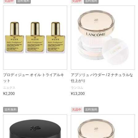
欠品中
送料無料
欠品中
送料無料
プロディジュー オイル トライアルキ
アプソリュ パウダー / 2 ナチュラルな
ット
仕上がり
ニュクス
ランコム
¥2,200
¥13,200
送料無料
欠品中
送料無料