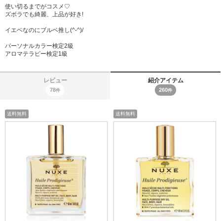
使い切るまでがコスメ♡
ズボラでも綺麗、上品が好き!
イエベなのにブルベ推し(^-^)/
パーソナルカラー検定2級
アロマテラピー検定1級
レビュー
紹介アイテム
78
260
件
件
送料無料
送料無料