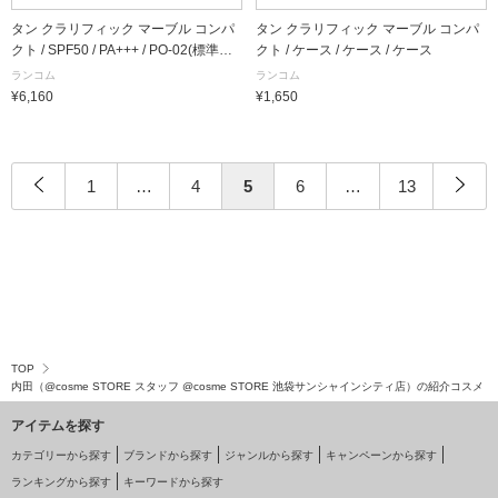
タン クラリフィック マーブル コンパ
タン クラリフィック マーブル コンパ
クト / SPF50 / PA+++ / PO-02(標準色)
クト / ケース / ケース / ケース
/ 13g(レフィル) / 詰替え
ランコム
ランコム
¥6,160
¥1,650
1
…
4
5
6
…
13
TOP
内田（@cosme STORE スタッフ @cosme STORE 池袋サンシャインシティ店）の紹介コスメ
アイテムを探す
カテゴリーから探す
ブランドから探す
ジャンルから探す
キャンペーンから探す
ランキングから探す
キーワードから探す