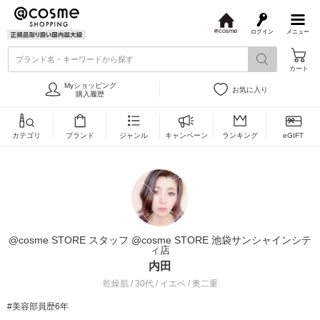
ログイン
メニュー
@
c
ブランド名・キーワードから探す
o
カート
s
m
Myショッピング
お気に入り
e
購入履歴
カテゴリ
ブランド
ジャンル
キャンペーン
ランキング
eGIFT
@cosme STORE スタッフ @cosme STORE 池袋サンシャインシテ
ィ店
内田
乾燥肌 / 30代 / イエベ / 奥二重
#美容部員歴6年