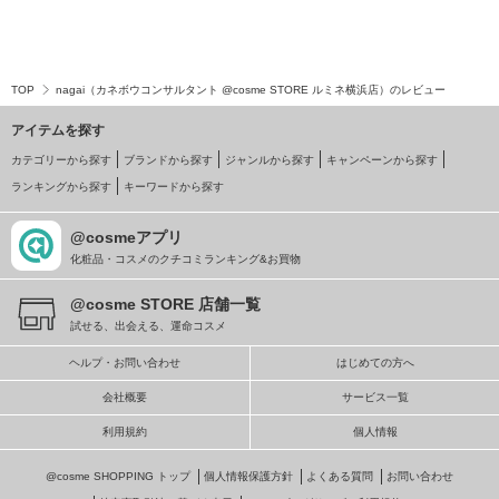
TOP
nagai（カネボウコンサルタント @cosme STORE ルミネ横浜店）のレビュー
アイテムを探す
カテゴリーから探す
ブランドから探す
ジャンルから探す
キャンペーンから探す
ランキングから探す
キーワードから探す
@cosmeアプリ
化粧品・コスメのクチコミランキング&お買物
@cosme STORE 店舗一覧
試せる、出会える、運命コスメ
ヘルプ・お問い合わせ
はじめての方へ
会社概要
サービス一覧
利用規約
個人情報
@cosme SHOPPING トップ
個人情報保護方針
よくある質問
お問い合わせ