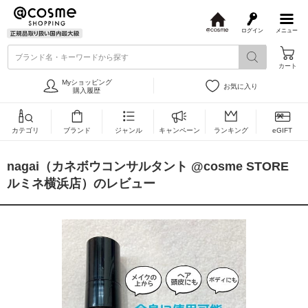
ログイン
メニュー
@
c
ブランド名・キーワードから探す
o
カート
s
m
Myショッピング
お気に入り
e
購入履歴
カテゴリ
ブランド
ジャンル
キャンペーン
ランキング
eGIFT
nagai（カネボウコンサルタント @cosme STORE
ルミネ横浜店）のレビュー