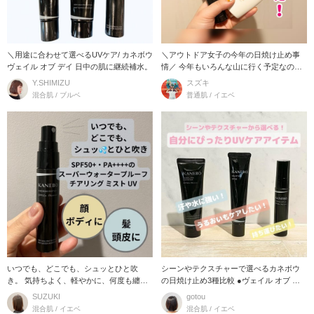
＼用途に合わせて選べるUVケア/ カネボウ
＼アウトドア女子の今年の日焼け止め事
ヴェイル オブ デイ 日中の肌に継続補水。
情／ 今年もいろんな山に行く予定なので
すが、年を重
Y.SHIMIZU
スズキ
混合肌 / ブルベ
普通肌 / イエベ
いつでも、どこでも、シュッとひと吹
シーンやテクスチャーで選べるカネボウ
き。 気持ちよく、軽やかに、何度も纏い
の日焼け止め3種比較 ●ヴェイル オブ デ
たくなる使い心地の
イ ●グロ
SUZUKI
gotou
混合肌 / イエベ
混合肌 / イエベ