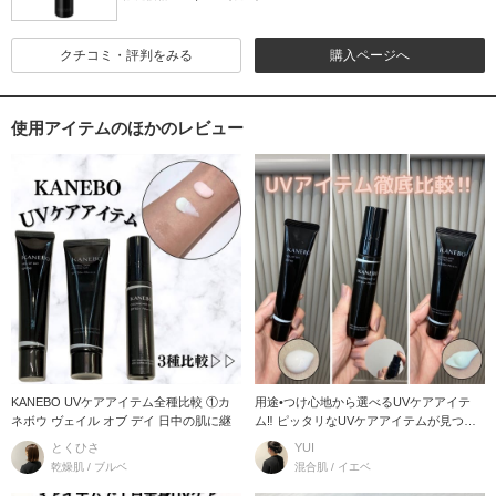
クチコミ・評判をみる
購入ページへ
使用アイテムのほかのレビュー
KANEBO UVケアアイテム全種比較 ①カ
用途•つけ心地から選べるUVケアアイテ
ネボウ ヴェイル オブ デイ 日中の肌に継
ム‼︎ ピッタリなUVケアアイテムが見つか
るはず!!
とくひさ
YUI
乾燥肌 / ブルベ
混合肌 / イエベ