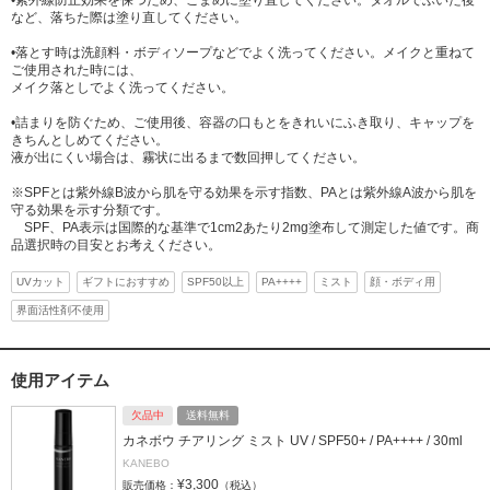
•紫外線防止効果を保つため、こまめに塗り直してください。タオルでふいた後
など、落ちた際は塗り直してください。
•落とす時は洗顔料・ボディソープなどでよく洗ってください。メイクと重ねて
ご使用された時には、
メイク落としでよく洗ってください。
•詰まりを防ぐため、ご使用後、容器の口もとをきれいにふき取り、キャップを
きちんとしめてください。
液が出にくい場合は、霧状に出るまで数回押してください。
※SPFとは紫外線B波から肌を守る効果を示す指数、PAとは紫外線A波から肌を
守る効果を示す分類です。
SPF、PA表示は国際的な基準で1cm2あたり2mg塗布して測定した値です。商
品選択時の目安とお考えください。
UVカット
ギフトにおすすめ
SPF50以上
PA++++
ミスト
顔・ボディ用
界面活性剤不使用
使用アイテム
欠品中
送料無料
カネボウ チアリング ミスト UV / SPF50+ / PA++++ / 30ml
KANEBO
¥3,300
販売価格：
（税込）