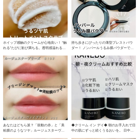
ホイップ感触のクリームが心地良い！ “触
持ち歩きにぴったりの薄型プレストパウ
れる”たびに歓び満ちる。透明感溢れるう
ダー！ ノンパールうるみ膜パウダーで、
るツヤ肌へ導
粉なのに、明るく
あなたはどちら派？「鼓動の赤」と「美
◆クリーム イン デイ◆ 朝のお手入れで日
粘膜のようなツヤ」ルージュスターヴァ
中の肌にずっと続くうるおいを。 日中ず
イブラントor
っとうるお