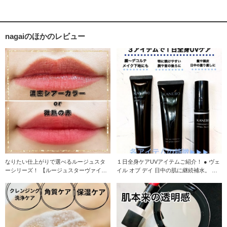
nagaiのほかのレビュー
なりたい仕上がりで選べるルージュスタ
１日全身ケアUVアイテムご紹介！ ● ヴェ
ーシリーズ！ 【ルージュスターヴァイブ
イル オブ デイ 日中の肌に継続補水。 乾
ラント】 意志
燥を