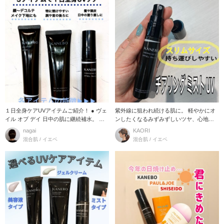
１日全身ケアUVアイテムご紹介！ ● ヴェ
紫外線に狙われ続ける肌に。 軽やかにオ
イル オブ デイ 日中の肌に継続補水。 乾
ンしたくなるみずみずしいツヤ、心地よ
燥を
い香り。 SP
nagai
KAORI
混合肌 / イエベ
混合肌 / イエベ