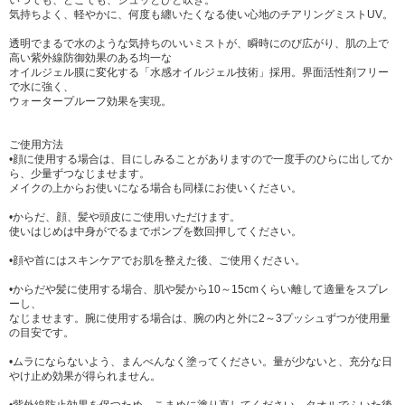
いつでも、どこでも、シュッとひと吹き。
気持ちよく、軽やかに、何度も纏いたくなる使い心地のチアリングミストUV。
透明でまるで水のような気持ちのいいミストが、瞬時にのび広がり、肌の上で
高い紫外線防御効果のある均一な
オイルジェル膜に変化する「水感オイルジェル技術」採用。界面活性剤フリー
で水に強く、
ウォータープルーフ効果を実現。
ご使用方法
•顔に使用する場合は、目にしみることがありますので一度手のひらに出してか
ら、少量ずつなじませます。
メイクの上からお使いになる場合も同様にお使いください。
•からだ、顔、髪や頭皮にご使用いただけます。
使いはじめは中身がでるまでポンプを数回押してください。
•顔や首にはスキンケアでお肌を整えた後、ご使用ください。
•からだや髪に使用する場合、肌や髪から10～15cmくらい離して適量をスプレ
ーし、
なじませます。腕に使用する場合は、腕の内と外に2～3プッシュずつが使用量
の目安です。
•ムラにならないよう、まんべんなく塗ってください。量が少ないと、充分な日
やけ止め効果が得られません。