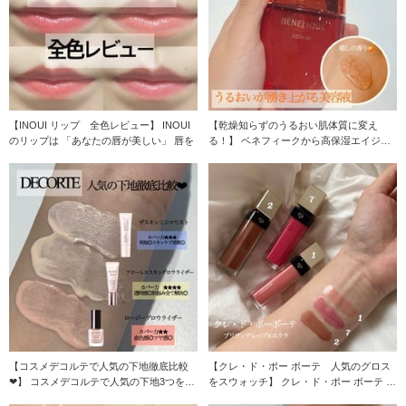
【INOUI リップ 全色レビュー】 INOUI
【乾燥知らずのうるおい肌体質に変え
のリップは 「あなたの唇が美しい」 唇を
る！】 ベネフィークから高保湿エイジン
グ美容液が誕
【コスメデコルテで人気の下地徹底比較
【クレ・ド・ポー ボーテ 人気のグロス
❤︎】 コスメデコルテで人気の下地3つを比
をスウォッチ】 クレ・ド・ポー ボーテ ブ
較！
リ