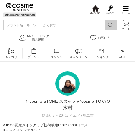
ログイン
メニュー
@
c
ブランド名・キーワードから探す
o
カート
s
m
Myショッピング
お気に入り
e
購入履歴
カテゴリ
ブランド
ジャンル
キャンペーン
ランキング
eGIFT
@cosme STORE スタッフ @cosme TOKYO
木村
乾燥肌 / ～20代 / イエベ / 奥二重
○JBMA認定メイクアップ技術検定Profesionalコース
○コスメコンシェルジュ