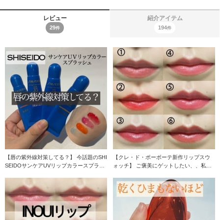
レビュー
紹介アイテム
29
194
件
件
【唇の紫外線対策してる？】 今話題のSHI
【クレ・ド・ポーボーテ新作リップスウ
SEIDOサンケアUVリップカラースプラッ
ォッチ】 ご褒美にゲットしたい、、私の
シュが
お守りリップ！