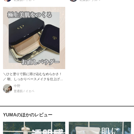
＼ひと塗りで肌に溶け込むなめらかさ！
／ 朝、しっかりベースメイクを仕上げて
も、日中の気温
中野
普通肌 / イエベ
YUMAのほかのレビュー