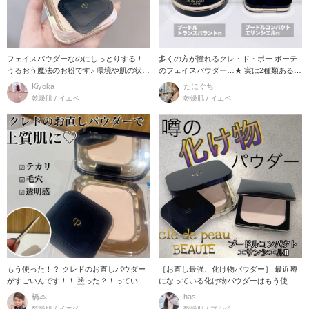
フェイスパウダーなのにしっとりする！
多くの方が憧れるクレ・ド・ポー ボーテ
うるおう魔法のお粉です♪ 環境や肌の状態
のフェイスパウダー…★ 実は2種類あるん
を感知して
です！ そ
Kiyoka
たにぐち
乾燥肌 / イエベ
乾燥肌 / イエベ
もう使った！？ クレドのお直しパウダー
［お直し最強、化け物パウダー］ 最近噂
がすごいんです！！ 塗った？！っていう
になっている化け物パウダーはもう使っ
ぐらい自然な
てみましたか？
橋本
has
乾燥肌 / イエベ
乾燥肌 / ブルベ