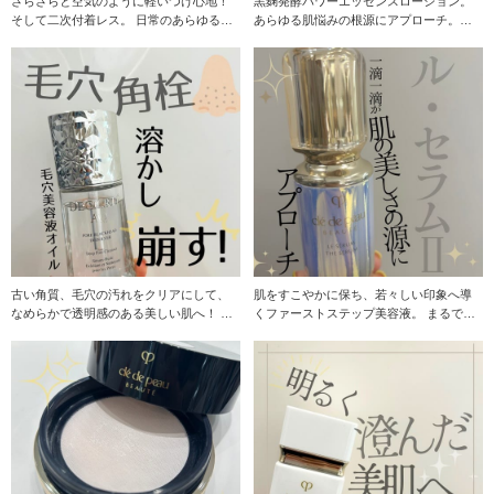
さらさらと空気のように軽いつけ心地！
黒麹発酵パワーエッセンスローション。
そして二次付着レス。 日常のあらゆるシ
あらゆる肌悩みの根源にアプローチ。
ーンでの二次
若々しい輝きに
古い角質、毛穴の汚れをクリアにして、
肌をすこやかに保ち、若々しい印象へ導
なめらかで透明感のある美しい肌へ！ ク
くファーストステップ美容液。 まるで生
レンジング美容液
まれ変わったよ