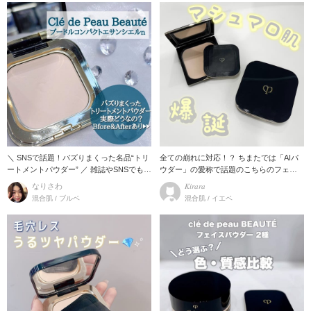
＼ SNSで話題！バズりまくった名品“トリ
全ての崩れに対応！？ ちまたでは「AIパ
ートメントパウダー” ／ 雑誌やSNSでも多
ウダー」の愛称で話題のこちらのフェイ
く
スパウダー！
なりさわ
𝐾𝑖𝑟𝑎𝑟𝑎
混合肌 / ブルベ
混合肌 / イエベ