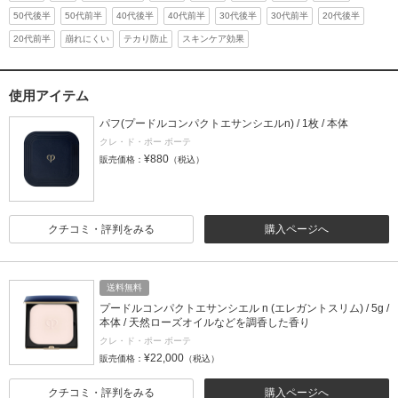
50代後半
50代前半
40代後半
40代前半
30代後半
30代前半
20代後半
20代前半
崩れにくい
テカり防止
スキンケア効果
使用アイテム
パフ(プードルコンパクトエサンシエルn) / 1枚 / 本体
クレ・ド・ポー ボーテ
¥880
販売価格：
（税込）
クチコミ・評判をみる
購入ページへ
送料無料
プードルコンパクトエサンシエル n (エレガントスリム) / 5g /
本体 / 天然ローズオイルなどを調香した香り
クレ・ド・ポー ボーテ
¥22,000
販売価格：
（税込）
クチコミ・評判をみる
購入ページへ