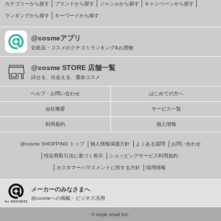
カテゴリーから探す
ブランドから探す
ジャンルから探す
キャンペーンから探す
ランキングから探す
キーワードから探す
@cosmeアプリ
化粧品・コスメのクチコミランキング&お買物
@cosme STORE 店舗一覧
試せる、出会える、運命コスメ
ヘルプ・お問い合わせ
はじめての方へ
会社概要
サービス一覧
利用規約
個人情報
@cosme SHOPPING トップ
個人情報保護方針
よくある質問
お問い合わせ
特定商取引法に基づく表示
ショッピングサービス利用規約
カスタマーハラスメントに対する方針
採用情報
メーカーのみなさまへ
@cosmeへの掲載・ビジネス活用
© istyle retail Inc.