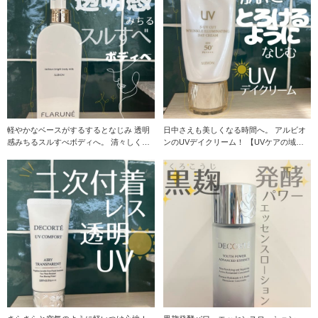
軽やかなベースがするするとなじみ 透明
日中さえも美しくなる時間へ。 アルビオ
感みちるスルすべボディへ。 清々しく華
ンのUVデイクリーム！ 【UVケアの域を
やかなヒーリ
超えたトリ