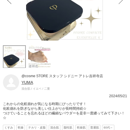
@cosme STORE スタッフ シドニー アトレ吉祥寺店
YUMA
混合肌 / イエベ / 二重
2024/05/21
これからの化粧崩れが気になる時期にぴったりです！
化粧崩れを防ぎながら美しい仕上がりが長時間持続☆
つけていることを忘れるほどの繊細なパウダーを是非一度纏ってみて下さい！
☆
くすみ
乾燥
テカリ・皮脂
混合肌
脂性肌
乾燥肌
普通肌
60代～