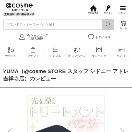
ログイン
メニュー
@
c
ブランド名・キーワードから探す
o
カート
s
m
Myショッピング
お気に入り
e
購入履歴
カテゴリ
ブランド
ジャンル
キャンペーン
ランキング
eGIFT
YUMA（@cosme STORE スタッフ シドニー アトレ
吉祥寺店）のレビュー