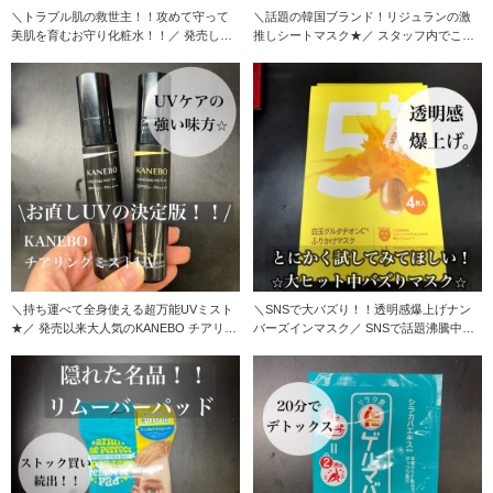
＼トラブル肌の救世主！！攻めて守って
＼話題の韓国ブランド！リジュランの激
美肌を育むお守り化粧水！！／ 発売して
推しシートマスク★／ スタッフ内でこれ
からSNSや店
はいいと話題に
＼持ち運べて全身使える超万能UVミスト
＼SNSで大バズり！！透明感爆上げナン
★／ 発売以来大人気のKANEBO チアリン
バーズインマスク／ SNSで話題沸騰中、
グミス
店頭でも売