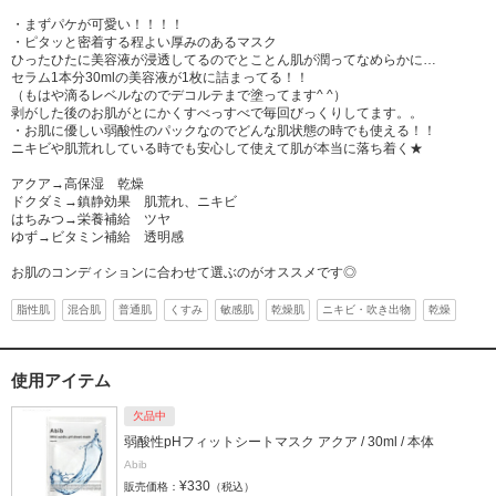
・まずパケが可愛い！！！！
・ピタッと密着する程よい厚みのあるマスク
ひったひたに美容液が浸透してるのでとことん肌が潤ってなめらかに…
セラム1本分30mlの美容液が1枚に詰まってる！！
（もはや滴るレベルなのでデコルテまで塗ってます^ ^）
剥がした後のお肌がとにかくすべっすべで毎回びっくりしてます。。
・お肌に優しい弱酸性のパックなのでどんな肌状態の時でも使える！！
ニキビや肌荒れしている時でも安心して使えて肌が本当に落ち着く★
アクア→高保湿 乾燥
ドクダミ→鎮静効果 肌荒れ、ニキビ
はちみつ→栄養補給 ツヤ
ゆず→ビタミン補給 透明感
お肌のコンディションに合わせて選ぶのがオススメです◎
脂性肌
混合肌
普通肌
くすみ
敏感肌
乾燥肌
ニキビ・吹き出物
乾燥
使用アイテム
欠品中
弱酸性pHフィットシートマスク アクア / 30ml / 本体
Abib
¥330
販売価格：
（税込）