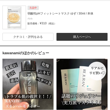
欠品中
弱酸性pHフィットシートマスク ゆず / 30ml / 本体
Abib
¥310
販売価格：
（税込）
クチコミ・評判をみる
購入ページへ
kawanamiのほかのレビュー