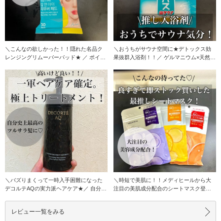
＼こんなの欲しかった！！隠れた名品ク
＼おうちがサウナ空間に★デトックス効
レンジングリムーバーパッド★ ／ ポイン
果抜群入浴剤！！／ ゲルマニウム×天然塩
トメイクリム
の効果で20
＼バズりまくって一時入手困難になった
＼時短で美肌に！！メディヒールから大
デコルテAQの実力派ヘアケア★／ 自分史
注目の美肌成分配合のシートマスク登
上最高の髪に
場！！／ 毎日
レビュー一覧をみる