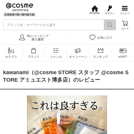
ログイン
メニュー
@
c
ブランド名・キーワードから探す
o
カート
s
m
Myショッピング
お気に入り
e
購入履歴
カテゴリ
ブランド
ジャンル
キャンペーン
ランキング
eGIFT
kawanami（@cosme STORE スタッフ @cosme S
TORE アミュエスト博多店）のレビュー